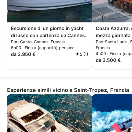
Impianto audio Bluetooth di alta qualità
Cabina confortevole
Bagno separato
Piattaforma da bagno a poppa
Escursione di un giorno in yacht
Costa Azzurra: c
Tender dedicato agli sport acquatici
di lusso con partenza da Cannes.
mezza giornata 
Port Canto, Cannes, Francia
Port Santa Lucia, 
lusso a Saint-T
Perfetto per un noleggio di yacht senza stress nel
6h00 · Fino a {capacità} persone
Francia
pasti e sport acq
Mediterraneo con skipper.
4h00 · Fino a {cap
da 3.950 €
5 (1)
da 2.500 €
🍾 Bevande e snack inclusi
Champagne di alta qualità
Rosé di Provenza di alta qualità
Esperienze simili vicino a Saint-Tropez, Francia
Bibite analcoliche
Acqua minerale
Vassoio di snack
Servizio fornito da una hostess professionista per
un'esperienza di yachting di lusso a Saint-Tropez.