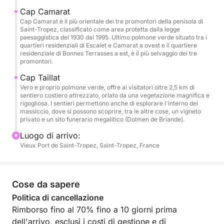
Pranzo facoltativo in un ristorante sulla spiaggia
Cap Camarat
Cap Camarat è il più orientale dei tre promontori della penisola di
Saint-Tropez, classificato come area protetta dalla legge
Navigazione verso Cap Taillat
paesaggistica del 1930 dal 1995. Ultimo polmone verde situato tra i
quartieri residenziali di Escalet e Camarat a ovest e il quartiere
Nuoto in acque cristalline
residenziale di Bonnes Terrasses a est, è il più selvaggio dei tre
Sport acquatici e relax all'ancora
promontori.
Cap Taillat
Rientro a Saint-Tropez nel tardo pomeriggio
Vero e proprio polmone verde, offre ai visitatori oltre 2,5 km di
sentiero costiero attrezzato, orlato da una vegetazione magnifica e
rigogliosa. I sentieri permettono anche di esplorare l'interno del
Una giornata ideale per scoprire i più begli
massiccio, dove si possono scoprire, tra le altre cose, un vigneto
ancoraggi con un'escursione in barca a Pampelonne
privato e un sito funerario megalitico (Dolmen de Briande).
o a Cap Taillat.
Luogo di arrivo:
Vieux Port de Saint-Tropez, Saint-Tropez, France
🌊 Attività acquatiche incluse
Stand-up paddleboarding
Cose da sapere
Scooter subacqueo
Politica di cancellazione
Wakeboard
Rimborso fino al 70% fino a 10 giorni prima
Gite in ciambella trainabile
dell'arrivo, esclusi i costi di gestione e di