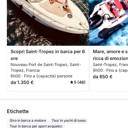
👩‍✈️ Equipaggio incluso
Skipper professionista
Hostess a bordo
Navigazione confortevole e servizio personalizzato
Scopri Saint-Tropez in barca per 6
Mare, amore e s
per tutta la giornata.
ore
ricca di emozion
Nouveau Port de Saint-Tropez, Saint-
Saint-Tropez, Fran
motoscafo.
👥 Capacità
Tropez, Francia
9h00 · Fino a {cap
6h00 · Fino a {capacità} persone
da 650 €
Fino a 12 passeggeri
da 1.350 €
5 (48)
Ideale per:
Gita fuori porta con gli amici
Etichette
Compleanni in mare
Giro in barca a motore
Tour in yacht di lusso
Addii al nubilato/celibato
Tour in barca per sport acquatici