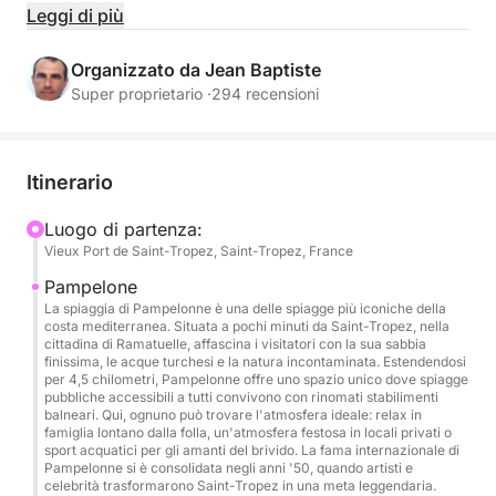
leggendarie e calette turchesi.
Leggi di più
Questa esperienza nel Mar Mediterraneo combina
Organizzato da Jean Baptiste
navigazione veloce e confortevole, sport acquatici,
Super proprietario ·
294 recensioni
champagne di alta qualità e un servizio di hostess a
bordo per un'indimenticabile gita in barca a Saint-
Tropez.
Itinerario
Ideale per un noleggio di yacht con skipper a Saint-
Luogo di partenza:
Vieux Port de Saint-Tropez, Saint-Tropez, France
Tropez, per festeggiare un compleanno, per una
giornata tra amici o per una fuga VIP in Riviera.
Pampelone
La spiaggia di Pampelonne è una delle spiagge più iconiche della
costa mediterranea. Situata a pochi minuti da Saint-Tropez, nella
Orario: 10:00 - 17:00
cittadina di Ramatuelle, affascina i visitatori con la sua sabbia
finissima, le acque turchesi e la natura incontaminata. Estendendosi
per 4,5 chilometri, Pampelonne offre uno spazio unico dove spiagge
🗺️ Itinerario di un'intera giornata
pubbliche accessibili a tutti convivono con rinomati stabilimenti
balneari. Qui, ognuno può trovare l'atmosfera ideale: relax in
famiglia lontano dalla folla, un'atmosfera festosa in locali privati o
Navigazione panoramica nel Golfo di Saint-Tropez
sport acquatici per gli amanti del brivido. La fama internazionale di
Pampelonne si è consolidata negli anni '50, quando artisti e
celebrità trasformarono Saint-Tropez in una meta leggendaria.
Ancoraggio al largo della spiaggia di Pampelonne