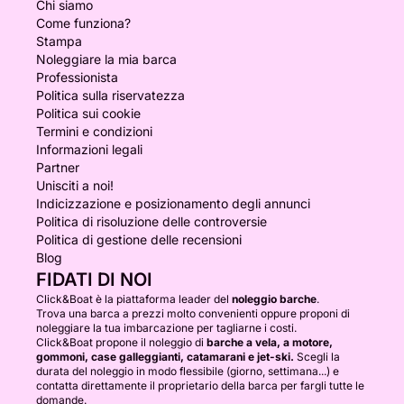
Chi siamo
Scooter subacqueo incluso
Come funziona?
Wakeboard e ciambella gonfiabile inclusi
Stampa
Tender per sport acquatici
Noleggiare la mia barca
Paddleboard incluso
Professionista
Politica sulla riservatezza
Aria condizionata a bordo
Politica sui cookie
Partenza da Saint-Tropez
Termini e condizioni
Informazioni legali
Una giornata esclusiva che unisce comfort, emozioni
Partner
e panorami eccezionali per scoprire la Costa
Unisciti a noi!
Indicizzazione e posizionamento degli annunci
Azzurra in un modo unico.
Politica di risoluzione delle controversie
Politica di gestione delle recensioni
Blog
FIDATI DI NOI
Click&Boat è la piattaforma leader del
noleggio barche
.
Trova una barca a prezzi molto convenienti oppure proponi di
noleggiare la tua imbarcazione per tagliarne i costi.
Click&Boat propone il noleggio di
barche a vela, a motore,
gommoni, case galleggianti, catamarani e jet-ski.
Scegli la
durata del noleggio in modo flessibile (giorno, settimana...) e
contatta direttamente il proprietario della barca per fargli tutte le
domande.