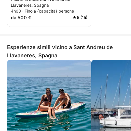
15 metri
Llavaneres, Spagna
4h00 · Fino a {capacità} persone
da 500 €
5 (15)
Esperienze simili vicino a Sant Andreu de
Llavaneres, Spagna