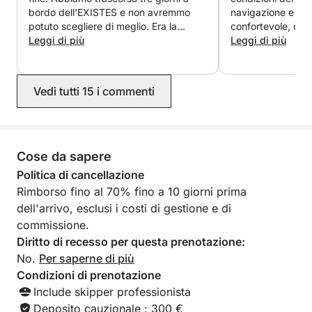
bordo dell'EXISTES e non avremmo
navigazione e un
Interni
potuto scegliere di meglio. Era la
confortevole, con 
Cucina, acqua calda, impianto stereo, forno,
nostra prima volta in barca a vela e
Leggi di più
molto cordiale.
Leggi di più
non avevamo alcuna esperienza, ma
frigorifero, utensili da cucina, radio AM/FM, lettore
Sergio ha reso tutto incredibilmente
CD, TV, addolcitore d'acqua, fornello a gas, presa
semplice fin dal primo momento. Ci ha
12 volt, presa 220 volt, torcia…
Vedi tutti 15 i commenti
spiegato tutto con chiarezza,
infondendoci fiducia e permettendoci
di goderci la navigazione in totale
tranquillità. La pianificazione
dell'itinerario è stata eccellente e la
Cose da sapere
barca era perfettamente equipaggiata
Politica di cancellazione
con tutto il necessario. Non ci è
Rimborso fino al 70% fino a 10 giorni prima
rimasto altro che rilassarci e goderci il
dell'arrivo, esclusi i costi di gestione e di
mare. Vogliamo sottolineare la
professionalità, la pazienza, la
commissione.
disponibilità, la gentilezza e la
Diritto di recesso per questa prenotazione:
cordialità di Sergio. Torneremo
No.
Per saperne di più
sicuramente l'anno prossimo.
Condizioni di prenotazione
Include skipper professionista
Deposito cauzionale : 300 €