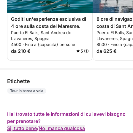
Goditi un'esperienza esclusiva di
8 ore di navigaz
4 ore sulla costa del Maresme.
costa di Sant A
Puerto El Balís, Sant Andreu de
Puerto El Balís, S
Llavaneres
Llavaneres, Spagna
Llavaneres, Spagn
4h00 · Fino a {capacità} persone
8h00 · Fino a {cap
da 210 €
da 625 €
5 (1)
Etichette
Tour in barca a vela
Hai trovato tutte le informazioni di cui avevi bisogno
per prenotare?
Sì, tutto bene
/
No, manca qualcosa