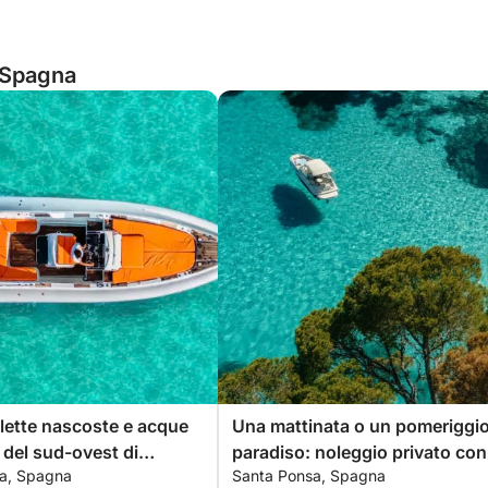
, Spagna
alette nascoste e acque
Una mattinata o un pomeriggio
e del sud-ovest di
paradiso: noleggio privato con
a, Spagna
Santa Ponsa, Spagna
skipper da Santa Ponça.