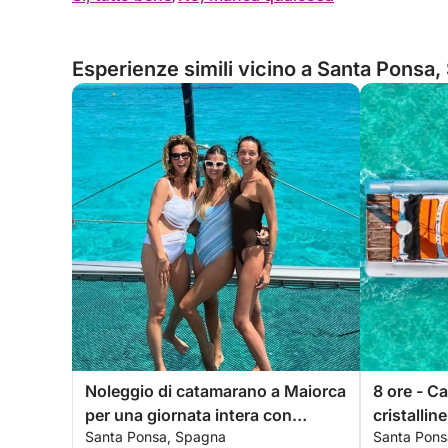
Esperienze simili vicino a Santa Ponsa
Noleggio di catamarano a Maiorca
8 ore - C
per una giornata intera con
cristallin
Santa Ponsa, Spagna
Santa Pons
equipaggio e itinerario
Maiorca