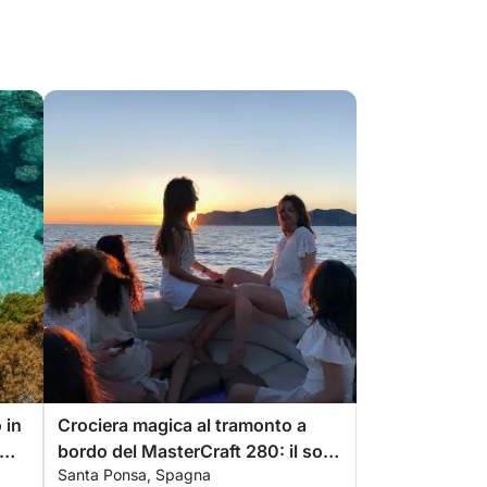
 in
Crociera magica al tramonto a
bordo del MasterCraft 280: il sole
Santa Ponsa, Spagna
tramonta sul mare, Santa Ponça