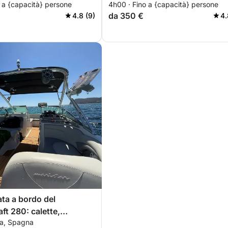
 a {capacità} persone
4h00 · Fino a {capacità} persone
da 350 €
4.8 (9)
4.
ata a bordo del
ft 280: calette,
a, Spagna
g e relax a Santa Ponça.