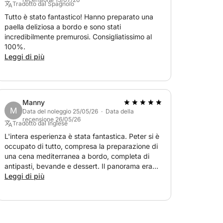
Tradotto dal Spagnolo
Tutto è stato fantastico! Hanno preparato una
paella deliziosa a bordo e sono stati
incredibilmente premurosi. Consigliatissimo al
100%.
Leggi di più
Manny
M
Data del noleggio 25/05/26 · Data della
recensione 26/05/26
Tradotto dal Inglese
L'intera esperienza è stata fantastica. Peter si è
occupato di tutto, compresa la preparazione di
una cena mediterranea a bordo, completa di
antipasti, bevande e dessert. Il panorama era
mozzafiato. Prenoterò sicuramente di nuovo!
Leggi di più