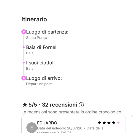
Itinerario
Luogo di partenza:
Santa Ponsa
Baia di Fornell
Baia
I suoi ciottoli
Baia
Luogo di arrivo:
Departure point
5/5
·
32 recensioni
Le recensioni sono presentate in ordine cronologico
EDUARDO
E
Data del noleggio 28/07/26 · Data della
recensione 01/08/26