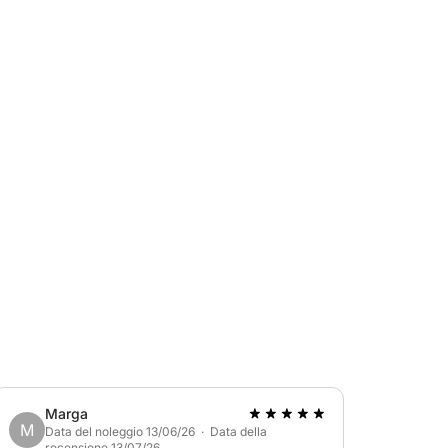
Marga
M
Data del noleggio 13/06/26 · Data della
recensione 13/07/26