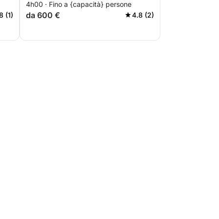
4h00 · Fino a {capacità} persone
da 600 €
8 (1)
4.8 (2)