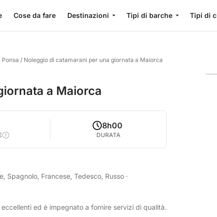
e
Cose da fare
Destinazioni
Tipi di barche
Tipi di 
a Ponsa
/
Noleggio di catamarani per una giornata a Maiorca
giornata a Maiorca
8h00
E
DURATA
se, Spagnolo, Francese, Tedesco, Russo
·
eccellenti ed è impegnato a fornire servizi di qualità.