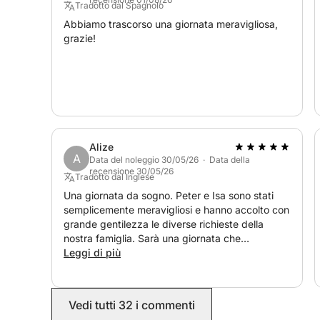
Tradotto dal Spagnolo
Abbiamo trascorso una giornata meravigliosa,
grazie!
Alize
A
Data del noleggio 30/05/26 · Data della
recensione 30/05/26
Tradotto dal Inglese
Una giornata da sogno. Peter e Isa sono stati
semplicemente meravigliosi e hanno accolto con
grande gentilezza le diverse richieste della
nostra famiglia. Sarà una giornata che
ricorderemo per sempre. Anche la cucina era
Leggi di più
eccellente, mia madre ha detto che è la paella
più buona che abbia mai mangiato, e ne ha
mangiate parecchie!! Grazie infinite per la
Vedi tutti 32 i commenti
splendida giornata e per i ricordi indimenticabili