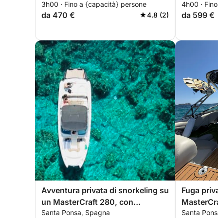
3h00 · Fino a {capacità} persone
4h00 · Fino
da 470 €
da 599 €
4.8 (2)
Avventura privata di snorkeling su
Fuga priv
un MasterCraft 280, con
MasterCra
Santa Ponsa, Spagna
Santa Pons
possibilità di utilizzare il SeaBob.
snorkelin