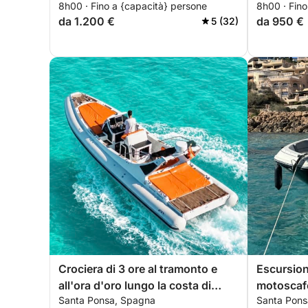
8h00 · Fino a {capacità} persone
8h00 · Fino
personalizzato
da 1.200 €
da 950 €
5 (32)
Crociera di 3 ore al tramonto e
Escursion
all'ora d'oro lungo la costa di
motoscaf
Santa Ponsa, Spagna
Santa Pons
Maiorca.