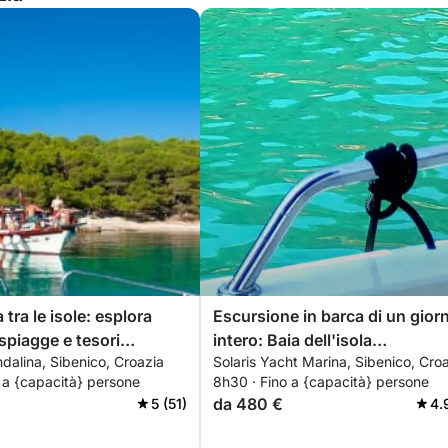
tra le isole: esplora
Escursione in barca di un gior
spiagge e tesori
intero: Baia dell'isola
dalina, Sibenico, Croazia
Solaris Yacht Marina, Sibenico, Cro
dell'arcipelago di Sebenico
 a {capacità} persone
8h30 · Fino a {capacità} persone
"Nuota, fai snorkeling, fai SUP
da 480 €
5 (51)
4.
con pranzo o cena in una tave
locale