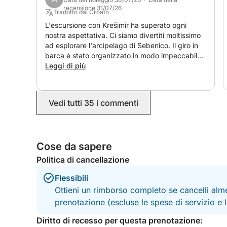
recensione 31/07/26
Tradotto dal Croato
L'escursione con Krešimir ha superato ogni
nostra aspettativa. Ci siamo divertiti moltissimo
ad esplorare l'arcipelago di Sebenico. Il giro in
barca è stato organizzato in modo impeccabile,
la barca era pulita, comoda e perfetta per
Leggi di più
rilassarsi. Lo skipper è stato professionale,
gentile e disponibile, e la sua esperienza ha reso
l'intera esperienza sicura e indimenticabile.
Vedi tutti 35 i commenti
Cose da sapere
Politica di cancellazione
Flessibili
Ottieni un rimborso completo se cancelli alme
prenotazione (escluse le spese di servizio e
Diritto di recesso per questa prenotazione: