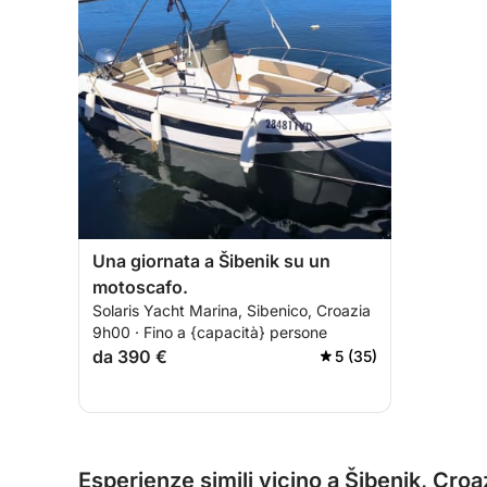
Una giornata a Šibenik su un
motoscafo.
Solaris Yacht Marina, Sibenico, Croazia
9h00 · Fino a {capacità} persone
da 390 €
5 (35)
Esperienze simili vicino a Šibenik, Croa