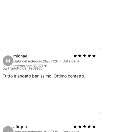
michael
M
Data del noleggio 28/07/26 · Data della
recensione 31/07/26
Tradotto dal Tedesco
Tutto è andato benissimo. Ottimo contatto.
Jürgen
J
Data del noleggio 29/07/26 · Data della