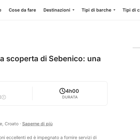
e
Cose da fare
Destinazioni
Tipi di barche
Tipi di 
la scoperta di Sebenico: una
4h00
E
DURATA
se, Croato
·
Saperne di più
oni eccellenti ed è impegnato a fornire servizi di