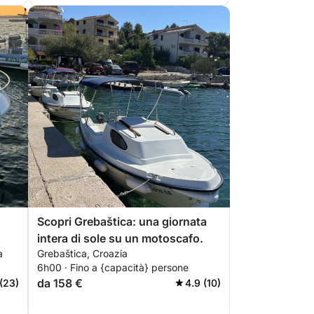
Scopri Grebaštica: una giornata
intera di sole su un motoscafo.
a
Grebaštica, Croazia
6h00 · Fino a {capacità} persone
da 158 €
(23)
4.9 (10)