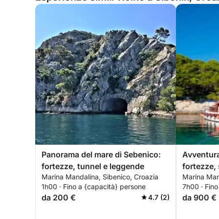
Panorama del mare di Sebenico:
Avventura 
fortezze, tunnel e leggende
fortezze, 
Marina Mandalina, Sibenico, Croazia
Marina Man
nascosti
1h00 · Fino a {capacità} persone
7h00 · Fino
da 200 €
da 900 €
4.7 (2)