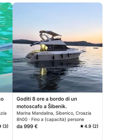
no
Goditi 8 ore a bordo di un
motoscafo a Šibenik.
azia
Marina Mandalina, Sibenico, Croazia
8h00 · Fino a {capacità} persone
"
da 999 €
9 (3)
4.9 (2)
rna