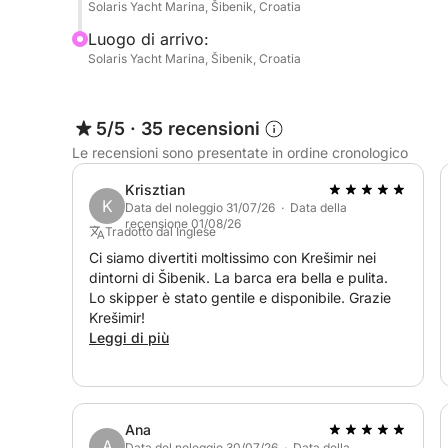
Solaris Yacht Marina, Šibenik, Croatia
Luogo di arrivo:
Solaris Yacht Marina, Šibenik, Croatia
5/5
·
35 recensioni
Le recensioni sono presentate in ordine cronologico
Krisztian
K
Data del noleggio 31/07/26 · Data della
recensione 01/08/26
Tradotto dal Inglese
Ci siamo divertiti moltissimo con Krešimir nei
dintorni di Šibenik. La barca era bella e pulita.
Lo skipper è stato gentile e disponibile. Grazie
Krešimir!
Leggi di più
Ana
A
Data del noleggio 30/07/26 · Data della