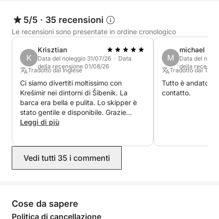
5/5
·
35 recensioni
Le recensioni sono presentate in ordine cronologico
Krisztian
michael
K
M
Data del noleggio 31/07/26 · Data
Data del nole
della recensione 01/08/26
della recensi
Tradotto dal Inglese
Tradotto dal Ted
Ci siamo divertiti moltissimo con
Tutto è andato be
Krešimir nei dintorni di Šibenik. La
contatto.
barca era bella e pulita. Lo skipper è
stato gentile e disponibile. Grazie
Krešimir!
Leggi di più
Vedi tutti 35 i commenti
Cose da sapere
Politica di cancellazione