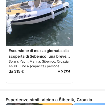
Escursione di mezza giornata alla
scoperta di Sebenico: una breve
Solaris Yacht Marina, Sibenico, Croazia
fuga in motoscafo.
4h00 · Fino a {capacità} persone
da 315 €
5 (35)
Esperienze simili vicino a Šibenik, Croazia