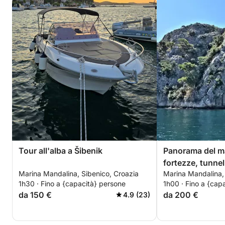
Tour all'alba a Šibenik
Panorama del ma
fortezze, tunne
Marina Mandalina, Sibenico, Croazia
Marina Mandalina, 
1h30 · Fino a {capacità} persone
1h00 · Fino a {cap
da 150 €
da 200 €
4.9 (23)