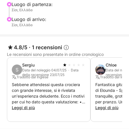
Luogo di partenza:
Σίσι, Ελλάδα
Luogo di arrivo:
Σίσι, Ελλάδα
4.8/5
·
1 recensioni
Le recensioni sono presentate in ordine cronologico
Sergiu
Chloe
S
Data del noleggio 04/07/25 · Data
Data del noleg
della recensione 23/07/25
recensione 12
Tradotto dal Inglese
Tradotto dal Ingle
Sebbene attendessi questa crociera
Fantastica gita di
con grande interesse, si è rivelata
di Elounda - Spin
un'esperienza deludente. Ecco i motivi
tranquille, grotte 
per cui ho dato questa valutazione: • Il
per pranzo. Una g
meteo era pessimo (vento forte) e,
Leggi di più
ventosa, ma Kosta
Leggi di più
invece di annullare il viaggio e
eccellente e ci si
rimborsare l'importo, hanno scelto di
sicuro. Grazie pe
spostarlo da mercoledì a sabato,
esperienza.