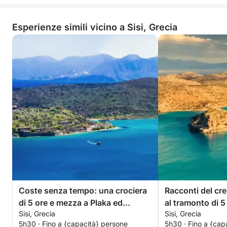
Esperienze simili vicino a Sisi, Grecia
Coste senza tempo: una crociera
Racconti del cr
di 5 ore e mezza a Plaka ed
al tramonto di 5
Sisi, Grecia
Sisi, Grecia
Elounda
Plaka ed Elound
5h30 · Fino a {capacità} persone
5h30 · Fino a {cap