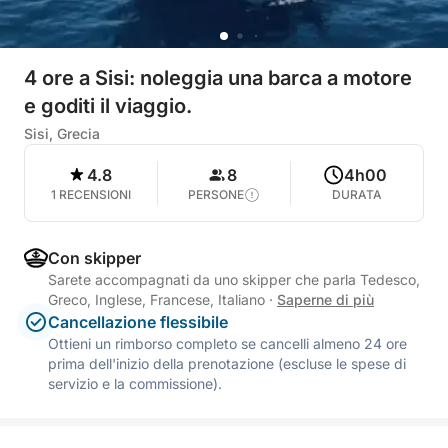
4 ore a Sisi: noleggia una barca a motore
e goditi il viaggio.
Sisi, Grecia
4.8
8
4h00
1 RECENSIONI
PERSONE
DURATA
Con skipper
Sarete accompagnati da uno skipper che parla Tedesco,
Greco, Inglese, Francese, Italiano
·
Saperne di più
Cancellazione flessibile
Ottieni un rimborso completo se cancelli almeno 24 ore
prima dell'inizio della prenotazione (escluse le spese di
servizio e la commissione).