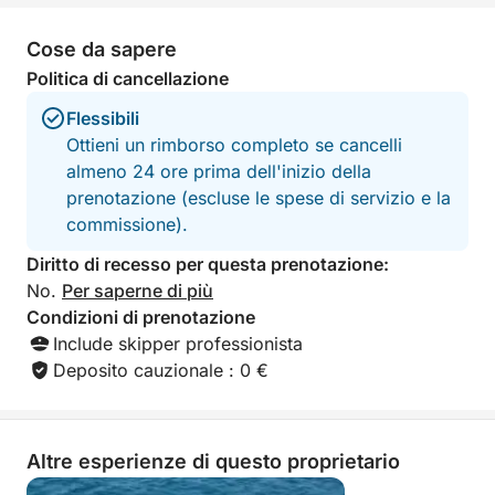
nonostante il tempo non fosse
migliorato. Il "capitano" ci aveva
Cose da sapere
assicurato che sarebbe andato tutto
bene, ma non è stato così. • A causa
Politica di cancellazione
del maltempo e delle onde alte,
abbiamo sofferto di mal di mare e il
Flessibili
viaggio si è trasformato in un incubo. •
Ottieni un rimborso completo se cancelli
Sebbene fosse prevista una durata di
almeno 24 ore prima dell'inizio della
5 ore, ne sono bastate solo 2 e siamo
prenotazione (escluse le spese di servizio e la
stati lasciati in un porto diverso da
commissione).
quello di partenza. • All'arrivo, hanno
chiamato un taxi per riportarci in hotel
Diritto di recesso per questa prenotazione:
e, una volta arrivati, l'autista ci ha
No.
Per saperne di più
chiesto 20 euro. (Anche se avevamo
Condizioni di prenotazione
pagato 790 euro e non avevamo
usufruito dei servizi promessi.)
Include skipper professionista
Un'esperienza deludente: fate
Deposito cauzionale : 0 €
attenzione quando prenotate qualcosa
del genere. Un'ultima osservazione: il
capitano stava fumando sigarette a
bordo...
Altre esperienze di questo proprietario