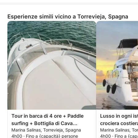
Esperienze simili vicino a Torrevieja, Spagna
Tour in barca di 4 ore + Paddle
Lusso in ogni is
surfing + Bottiglia di Cava
crociera costier
Marina Salinas, Torrevieja, Spagna
Marina Salinas, To
premium - TUTTO INCLUSO
4h00 · Fino a {capacità} persone
4h00 · Fino a {cap