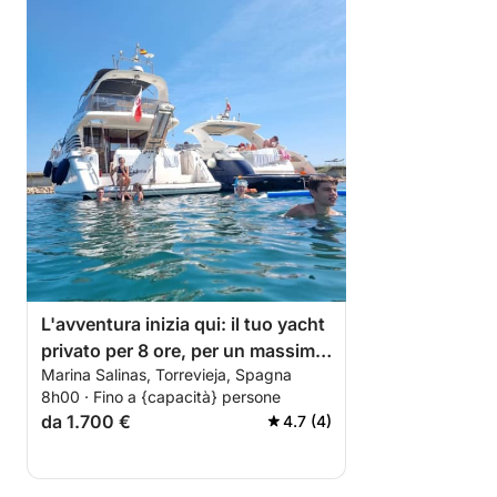
L'avventura inizia qui: il tuo yacht
privato per 8 ore, per un massimo
Marina Salinas, Torrevieja, Spagna
di 12 persone, con partenza dal
8h00 · Fino a {capacità} persone
porto turistico di Salinas a
da 1.700 €
4.7 (4)
Torrevieja.