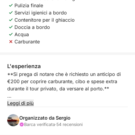
Pulizia finale
Servizi igienici a bordo
Contenitore per il ghiaccio
Doccia a bordo
Acqua
Carburante
L'esperienza
**Si prega di notare che è richiesto un anticipo di
€200 per coprire carburante, cibo e spese extra
durante il tour privato, da versare al porto.**
Salpate dal porto turistico di Salinas a Torrevieja a
Leggi di più
bordo di un elegante yacht privato, ideale per una
perfetta fuga di mezza giornata. Per quattro ore,
Organizzato da Sergio
navigherete lungo la pittoresca costa, godendovi la
Barca verificata
·
54 recensioni
libertà e il comfort della vita in mare senza