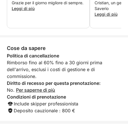
costa.
Grazie per il giorno migliore di sempre.
Cristian, un genti
Leggi di più
Saverio
Leggi di più
Non esiste un itinerario prestabilito, solo
un'esperienza attentamente studiata dove il tempo
sembra rallentare. Ancorate in luoghi tranquilli, fate
un tuffo rinfrescante, esplorate calette nascoste e
Cose da sapere
immergetevi nella pace e nella bellezza che solo il
mare può offrire. Ideale per famiglie, amici o coppie,
Politica di cancellazione
questo tour unisce relax ed esplorazione in un
Rimborso fino al 60% fino a 30 giorni prima
ambiente lussuoso.
dell'arrivo, esclusi i costi di gestione e di
commissione.
Godetevi la giornata a modo vostro e tornate a
Diritto di recesso per questa prenotazione:
Marina Salinas a Torrevieja con la brezza marina tra
No.
Per saperne di più
i capelli e ricordi indimenticabili.
Condizioni di prenotazione
Include skipper professionista
Deposito cauzionale : 800 €