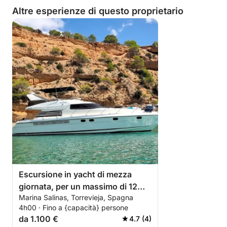
Altre esperienze di questo proprietario
Escursione in yacht di mezza
giornata, per un massimo di 12
Marina Salinas, Torrevieja, Spagna
persone: esplorate il mare
4h00 · Fino a {capacità} persone
partendo da Torrevieja.
da 1.100 €
4.7 (4)