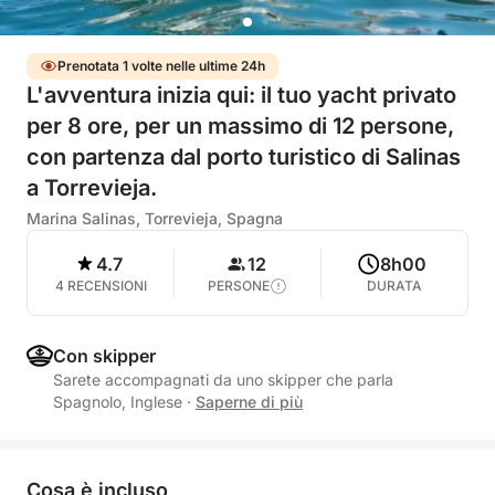
Prenotata 1 volte nelle ultime 24h
L'avventura inizia qui: il tuo yacht privato
per 8 ore, per un massimo di 12 persone,
con partenza dal porto turistico di Salinas
a Torrevieja.
Marina Salinas, Torrevieja, Spagna
4.7
12
8h00
4 RECENSIONI
PERSONE
DURATA
Con skipper
Sarete accompagnati da uno skipper che parla
Spagnolo, Inglese
·
Saperne di più
Cosa è incluso