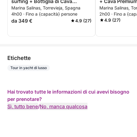
surfing + Bottiglia di Cava
+ Cava Premium 
Marina Salinas, Torrevieja, Spagna
Marina Salinas, To
premium - TUTTO INCLUSO
pomeriggio o tr
4h00 · Fino a {capacità} persone
2h00 · Fino a {cap
TUTTO INCLUS
4.9 (27)
da 349 €
4.9 (27)
Etichette
Tour in yacht di lusso
Hai trovato tutte le informazioni di cui avevi bisogno
per prenotare?
Sì, tutto bene
/
No, manca qualcosa