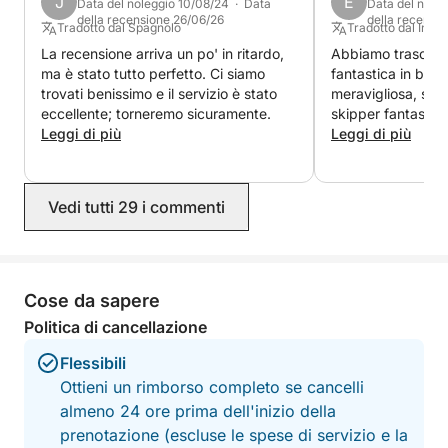
J
E
Data del noleggio 10/08/24 · Data
Data del nole
della recensione 26/06/26
della recensi
Tradotto dal Spagnolo
Tradotto dal Ingle
La recensione arriva un po' in ritardo,
Abbiamo trascors
ma è stato tutto perfetto. Ci siamo
fantastica in barc
trovati benissimo e il servizio è stato
meravigliosa, spaz
eccellente; torneremo sicuramente.
skipper fantastico
Leggi di più
fatto vivere un'es
Leggi di più
Vedi tutti 29 i commenti
Cose da sapere
Politica di cancellazione
Flessibili
Ottieni un rimborso completo se cancelli
almeno 24 ore prima dell'inizio della
prenotazione (escluse le spese di servizio e la