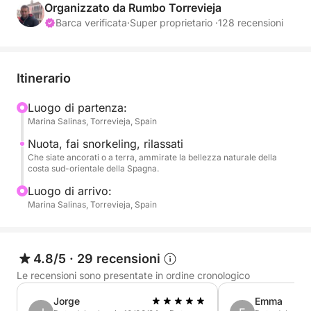
Partendo da Marina Salinas a Torrevieja, salperete
Organizzato da Rumbo Torrevieja
alla scoperta di calette idilliache che possono essere
Barca verificata
·
Super proprietario ·
128 recensioni
apprezzate appieno solo dal mare. Scoprite acque
cristalline e paesaggi costieri incontaminati, lontani
dalla folla, dove potrete nuotare, fare snorkeling o
Itinerario
semplicemente rilassarvi al sole in un ambiente
intimo e naturale.
Luogo di partenza:
Marina Salinas, Torrevieja, Spain
Questo tour è perfetto per chi desidera sfuggire ai
Nuota, fai snorkeling, rilassati
soliti luoghi turistici e vivere la Costa Blanca con gli
Che siate ancorati o a terra, ammirate la bellezza naturale della
costa sud-orientale della Spagna.
occhi di un abitante del posto, godendosi la pace e
la bellezza delle sue baie più tranquille.
Luogo di arrivo:
Marina Salinas, Torrevieja, Spain
Il viaggio è interamente a vostra disposizione:
scegliete il ritmo che più si addice al vostro umore,
portate con voi snack e bevande e lasciate che il
4.8/5
·
29 recensioni
Mediterraneo faccia il resto.
Le recensioni sono presentate in ordine cronologico
Jorge
Emma