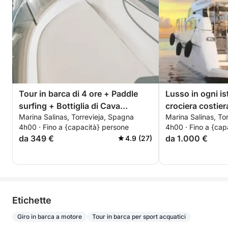
Tour in barca di 4 ore + Paddle
Lusso in ogni is
surfing + Bottiglia di Cava
crociera costier
Marina Salinas, Torrevieja, Spagna
Marina Salinas, To
premium - TUTTO INCLUSO
4h00 · Fino a {capacità} persone
4h00 · Fino a {cap
da 349 €
da 1.000 €
4.9 (27)
Etichette
Giro in barca a motore
Tour in barca per sport acquatici