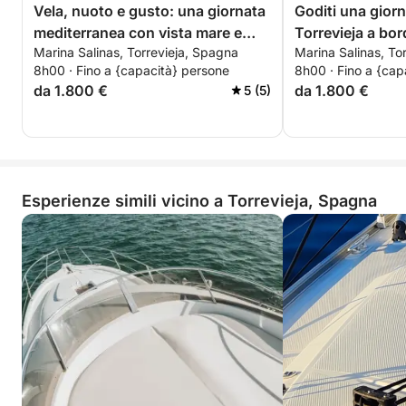
Vela, nuoto e gusto: una giornata
Goditi una giorn
sfondo. L'atmosfera è rilassata ma raffinata,
mediterranea con vista mare e
Torrevieja a bor
conviviale ma intima.
Marina Salinas, Torrevieja, Spagna
Marina Salinas, To
momenti sushi
catamarano.
8h00 · Fino a {capacità} persone
8h00 · Fino a {cap
Perfetto per una serata fuori, un'occasione speciale
da 1.800 €
da 1.800 €
5 (5)
o semplicemente per fare qualcosa di diverso,
questo soggiorno offre un'atmosfera, sapori e
panorami indimenticabili in poche ore.
Esperienze simili vicino a Torrevieja, Spagna