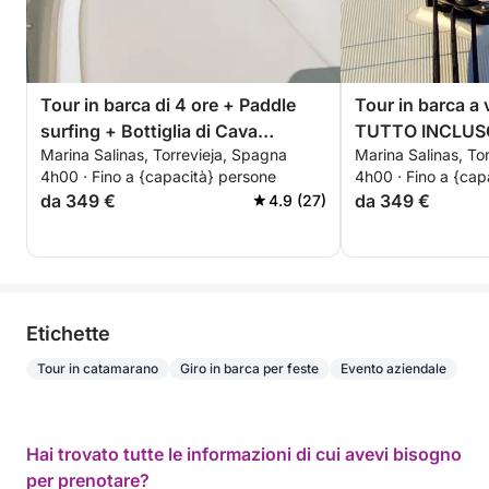
Tour in barca di 4 ore + Paddle
Tour in barca a v
surfing + Bottiglia di Cava
TUTTO INCLUS
Marina Salinas, Torrevieja, Spagna
Marina Salinas, To
premium - TUTTO INCLUSO
4h00 · Fino a {capacità} persone
4h00 · Fino a {cap
da 349 €
da 349 €
4.9 (27)
Etichette
Tour in catamarano
Giro in barca per feste
Evento aziendale
Hai trovato tutte le informazioni di cui avevi bisogno
per prenotare?