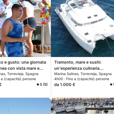
to e gusto: una giornata
Tramonto, mare e sushi:
nea con vista mare e
un'esperienza culinaria
nas, Torrevieja, Spagna
Marina Salinas, Torrevieja, Spagna
sushi
galleggiante a Torrevieja.
 a {capacità} persone
4h00 · Fino a {capacità} persone
€
da 1.000 €
5 (5)