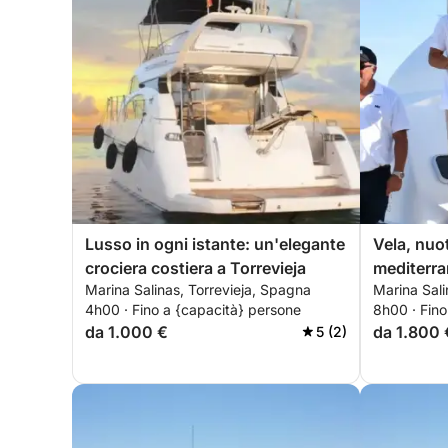
Lusso in ogni istante: un'elegante
Vela, nuo
crociera costiera a Torrevieja
mediterra
Marina Salinas, Torrevieja, Spagna
Marina Sali
momenti 
4h00 · Fino a {capacità} persone
8h00 · Fino
da 1.000 €
da 1.800 
5 (2)