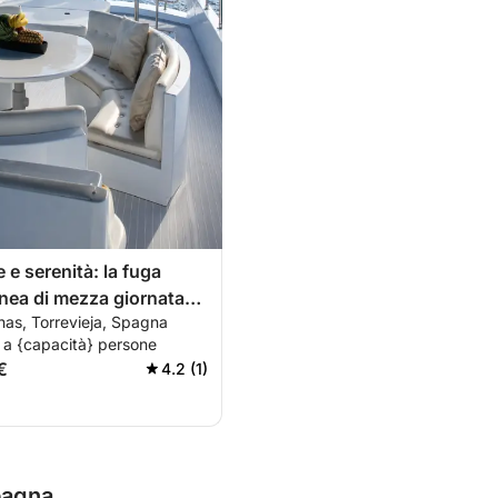
 e serenità: la fuga
nea di mezza giornata
nas, Torrevieja, Spagna
lenza.
 a {capacità} persone
€
4.2 (1)
Spagna