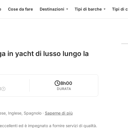
e
Cose da fare
Destinazioni
Tipi di barche
Tipi di 
a in yacht di lusso lungo la
8h00
E
DURATA
ese, Inglese, Spagnolo
·
Saperne di più
eccellenti ed è impegnato a fornire servizi di qualità.