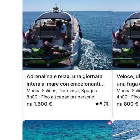
Adrenalina e relax: una giornata
Veloce, d
intera al mare con emozionanti
una fuga 
Marina Salinas, Torrevieja, Spagna
Marina Sali
passeggiate.
Torreviej
8h00 · Fino a {capacità} persone
4h00 · Fino
da 1.600 €
da 800 €
5 (1)