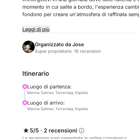
momento in cui salite a bordo, l'esperienza cambi
fondono per creare un'atmosfera di raffinata semp
Allontanandovi da Torrevieja, la costa rivela un lat
Leggi di più
e orizzonti aperti perfetti per staccare completame
alternando crociere rilassanti a soste tranquille in 
Organizzato da Jose
Super proprietario ·
16 recensioni
Trascorrete il vostro tempo come preferite:
- Tuffatevi in mare dalla piattaforma da bagno e r
Itinerario
- Esplorate i dintorni con il paddleboard o con l'
- Rilassatevi sugli ampi prendisole e godetevi il 
Luogo di partenza:
- Rifugiatevi all'interno nel comfort climatizzato, 
Marina Salinas, Torrevieja, España
Luogo di arrivo:
Con un'intera giornata a disposizione, avrete temp
Marina Salinas, Torrevieja, España
scoprire angoli nascosti, godervi soste più lungh
rilassante a bordo. Sono disponibili opzioni di ca
speciale, trasformando il vostro tempo in mare i
5/5
·
2 recensioni
Le recensioni sono presentate in ordine cronologico