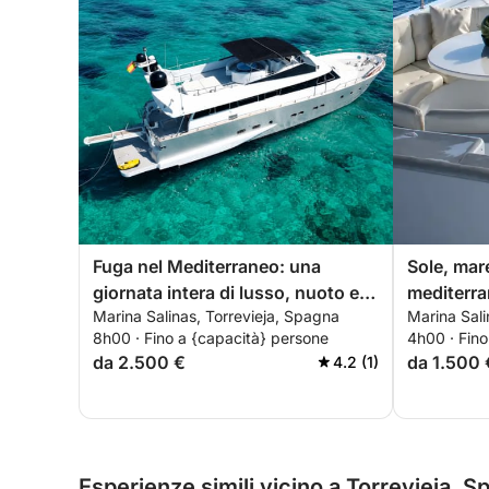
Fuga nel Mediterraneo: una
Sole, mare
giornata intera di lusso, nuoto e
mediterra
Marina Salinas, Torrevieja, Spagna
Marina Sali
scoperta della costa.
per eccel
8h00 · Fino a {capacità} persone
4h00 · Fino
da 2.500 €
da 1.500 
4.2 (1)
Esperienze simili vicino a Torrevieja, 