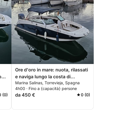
Ore d'oro in mare: nuota, rilassati
osti
e naviga lungo la costa di
Marina Salinas, Torrevieja, Spagna
Torrevieja
4h00 · Fino a {capacità} persone
da 450 €
0 (0)
0 (0)