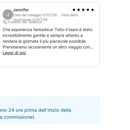
ivello di comfort unito a un'esperienza
ato e progettato sia per il relax che per i
Jennifer
J
 i comfort necessari per godersi la giornata
Data del noleggio 01/07/26 · Data della
recensione 02/07/26
, vi sposterete senza sforzo tra i punti più
Tradotto dal Tedesco
rà fluido e ben ritmato.
Che esperienza fantastica! Tutto il team è stato
incredibilmente gentile e sempre attento a
rendere la giornata il più piacevole possibile.
godersi il mare con stile, questa gita di
Prenoteremo sicuramente un altro viaggio con
va: raffinata, rilassante e indimenticabile.
voi. Grazie per la splendida giornata ricca di
Leggi di più
emozioni!
no 24 ore prima dell'inizio della
 la commissione).