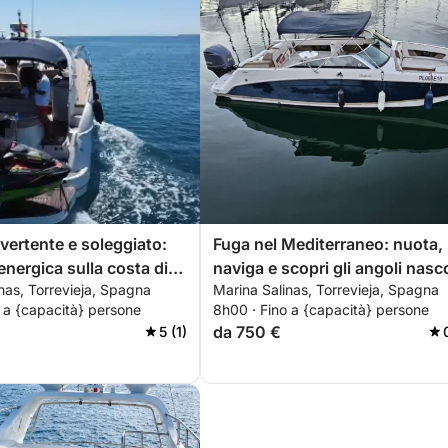
ivertente e soleggiato:
Fuga nel Mediterraneo: nuota,
energica sulla costa di
naviga e scopri gli angoli nasc
nas, Torrevieja, Spagna
Marina Salinas, Torrevieja, Spagna
a
di Torrevieja
 a {capacità} persone
8h00 · Fino a {capacità} persone
da 750 €
5 (1)