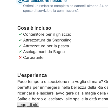
Cancellazione flessibile
Ottieni un rimborso completo se cancelli almeno 24 ore
spese di servizio e la commissione).
Cosa è incluso
Contenitore per il ghiaccio
Attrezzatura da Snorkeling
Attrezzatura per la pesca
Asciugamani da Bagno
Carburante
L'esperienza
Poco tempo a disposizione ma voglia di mare? Que
perfetta per immergersi nella bellezza della Ría de
ricaricarsi e lasciarsi avvolgere dalla magia della 
Salite a bordo e lasciatevi alle spalle la città me
panorami mozzafiato che si aprono tutt'intorno. Ch
Leggi di più