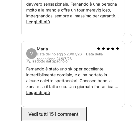
davvero sensazionale. Fernando è una persona
molto alla mano e offre un tour meraviglioso,
Se desiderate includere le Isole Cíes, è fondament
impegnandosi sempre al massimo per garantire
l'ancoraggio richiede una prenotazione con almeno 
la migliore esperienza possibile. È stato molto
Leggi di più
skipper viene organizzato separatamente, garante
attento e disponibile. Consiglio vivamente
dall'inizio alla fine.
l'escursione con Fernando; ci tornerò
sicuramente.
Maria
M
Data del noleggio 23/07/26 · Data della
recensione 24/07/26
Tradotto dal Spagnolo
Fernando è stato uno skipper eccellente,
incredibilmente cordiale, e ci ha portato in
alcune calette spettacolari. Conosce bene la
zona e sa il fatto suo. Una giornata fantastica.
Sicuramente navigheremo di nuovo con
Leggi di più
Fernando.
Vedi tutti 15 i commenti