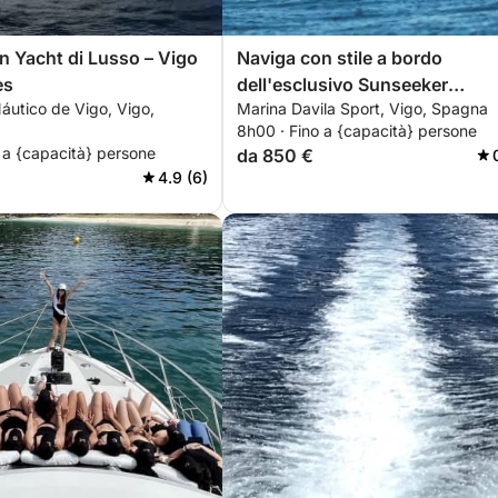
in Yacht di Lusso – Vigo
Naviga con stile a bordo
es
dell'esclusivo Sunseeker
áutico de Vigo, Vigo,
Marina Davila Sport, Vigo, Spagna
Tomahawk 37
8h00 · Fino a {capacità} persone
 a {capacità} persone
da 850 €
4.9 (6)