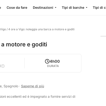
e
Cose da fare
Destinazioni
Tipi di barche
Tipi di 
 Vigo
/
4 ore a Vigo: noleggia una barca a motore e goditi
 a motore e goditi
4h00
E
DURATA
se, Spagnolo
·
Saperne di più
oni eccellenti ed è impegnato a fornire servizi di