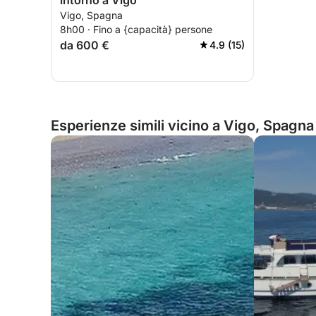
intorno a Vigo
Vigo, Spagna
8h00 · Fino a {capacità} persone
da 600 €
4.9 (15)
Esperienze simili vicino a Vigo, Spagna