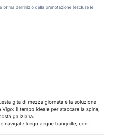
 prima dell'inizio della prenotazione (escluse le
sta gita di mezza giornata è la soluzione
 Vigo: il tempo ideale per staccare la spina,
costa galiziana.
ntre navigate lungo acque tranquille, con
e si tratti di una nuotata rinfrescante vicino