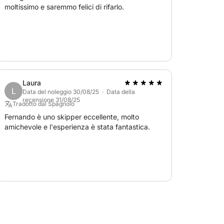
moltissimo e saremmo felici di rifarlo.
ale pianificare in anticipo, poiché
una settimana di anticipo. Il servizio di
ndo un'esperienza fluida e ben gestita
Laura
L
Data del noleggio 30/08/25 · Data della
recensione 31/08/25
Tradotto dal Spagnolo
Fernando è uno skipper eccellente, molto
amichevole e l'esperienza è stata fantastica.