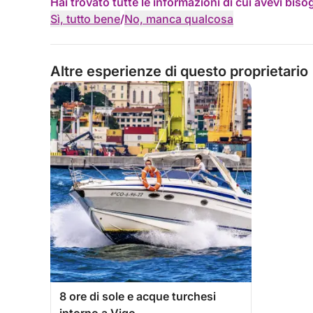
Hai trovato tutte le informazioni di cui avevi bis
Sì, tutto bene
/
No, manca qualcosa
Altre esperienze di questo proprietario
8 ore di sole e acque turchesi