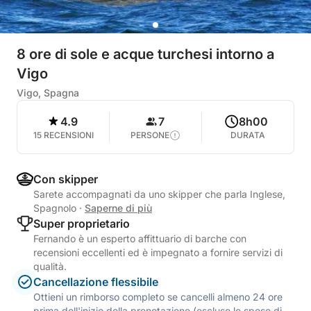
8 ore di sole e acque turchesi intorno a
Vigo
Vigo, Spagna
4.9
7
8h00
15 RECENSIONI
PERSONE
DURATA
Con skipper
Sarete accompagnati da uno skipper che parla Inglese,
Spagnolo
·
Saperne di più
Super proprietario
Fernando è un esperto affittuario di barche con
recensioni eccellenti ed è impegnato a fornire servizi di
qualità.
Cancellazione flessibile
Ottieni un rimborso completo se cancelli almeno 24 ore
prima dell'inizio della prenotazione (escluse le spese di