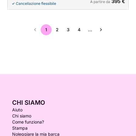
395 €
A partire da
Cancellazione flessibile
1
2
3
4
…
CHI SIAMO
Aiuto
Chi siamo
Come funziona?
Stampa
Noleggiare la mia barca