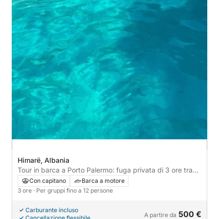
Himarë, Albania
Tour in barca a Porto Palermo: fuga privata di 3 ore tra
tesori nascosti e storia costiera
Con capitano
Barca a motore
3 ore
· Per gruppi fino a 12 persone
Carburante incluso
500 €
A partire da
Cancellazione flessibile