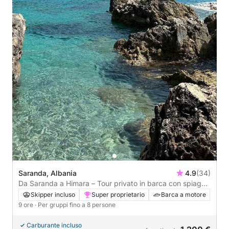
Saranda, Albania
4.9
(34)
Da Saranda a Himara – Tour privato in barca con spiagge
e storia
Skipper incluso
Super proprietario
Barca a motore
9 ore
· Per gruppi fino a 8 persone
Carburante incluso