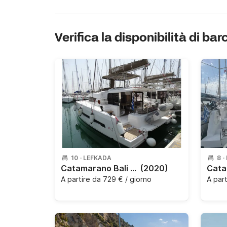
Verifica la disponibilità di bar
10
·
LEFKADA
8
·
Catamarano Bali - Catana Bali 4.1 12.37m
(2020)
A partire da
729 € / giorno
A par