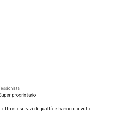
ntanti o VISA- MasterCard (è possibile la 
fessionista
Super proprietario
e offrono servizi di qualità e hanno ricevuto