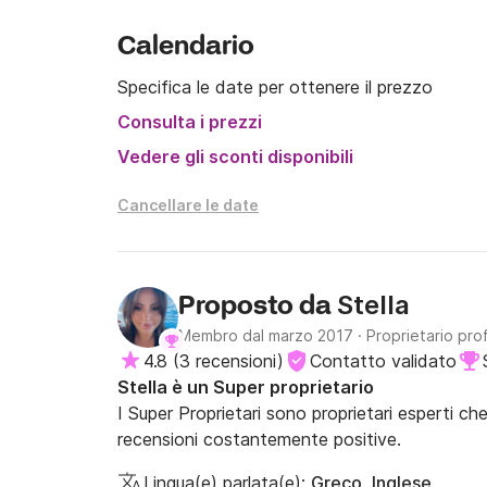
Deposito cauzionale pagabile all'imbarco in co
Calendario
copertura assicurativa)

Specifica le date per ottenere il prezzo
Spero di vedervi presto!
Consulta i prezzi
Vedere gli sconti disponibili
Cancellare le date
Stella
Proposto da
Membro dal marzo 2017
·
Proprietario pro
4.8
(
3 recensioni
)
Contatto validato
Stella è un Super proprietario
I Super Proprietari sono proprietari esperti ch
recensioni costantemente positive.
Lingua(e) parlata(e):
Greco, Inglese