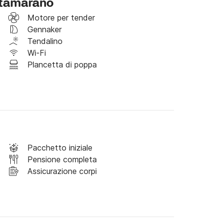
catamarano
Motore per tender
 cauzionale aggiuntivo

Gennaker
Tendalino
Wi-Fi
Plancetta di poppa
 +250 rimborsabili aggiuntivi

 + 400 aggiuntivi rimborsabili

Pacchetto iniziale
Pensione completa
Assicurazione corpi
orno prima della fine del noleggio (prima del 