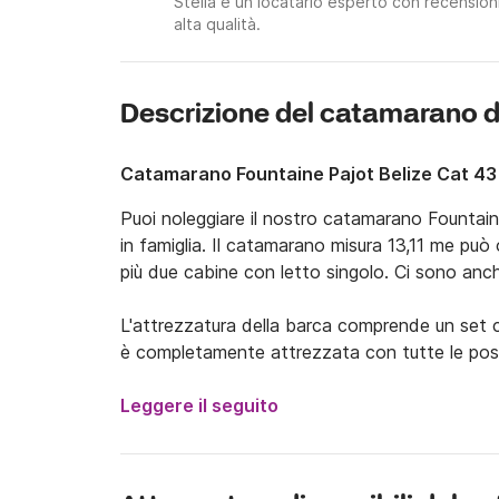
Stella è un locatario esperto con recensioni
alta qualità.
Descrizione del catamarano di
Catamarano Fountaine Pajot Belize Cat 43
Puoi noleggiare il nostro catamarano Fountain
in famiglia. Il catamarano misura 13,11 me può 
più due cabine con letto singolo. Ci sono anch
L'attrezzatura della barca comprende un set c
è completamente attrezzata con tutte le posa
Il catamarano ha sede a Lefkada, nel Mar Ioni
Leggere il seguito
o con uno skipper.

Opzioni
