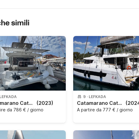
che simili
LEFKADA
9
·
LEFKADA
Catamarano Catana Group Bali 4.4 - 4 + 2 cab. 13.5m
(2023)
Catamarano Catana Group Bali 4.4 - 4 + 1 cab. 13m
(202
tire da
786 € / giorno
A partire da
777 € / giorno