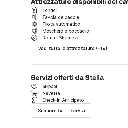
Attrezzature disponibili del 
- Skipper 170 euro / giorno

- Hostess 150 euro / giorno

Tender
- Blister 150 euro / settimana + 500 deposito
Tavola da paddle
- Fuoribordo 80 euro / settimana

Pilota automatico
Maschera e boccaglio
Deposito non rimborsabile

Rete di Sicurezza
Per depositi fino a 1200 euro: 30 euro / giorno
Vedi tutte le attrezzature (+19)
Per depositi fino a 2000 euro: 40 euro / giorno
Incluso nel prezzo

- Linnen (un set / settimana)

Servizi offerti da Stella
- Gas

- Acqua

Skipper
- Tender

Navetta
- Tassa portuale per il primo e l'ultimo giorno

Check-in Anticipato
Scoprire tutti i servizi
Lo yacht deve essere restituito alla base un gi
tramonto)
