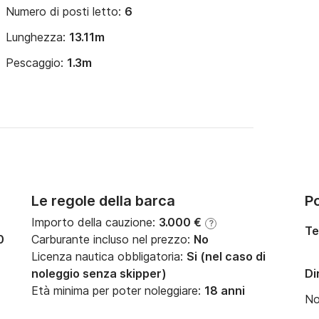
Numero di posti letto:
6
Lunghezza:
13.11m
Pescaggio:
1.3m
Le regole della barca
Po
Importo della cauzione:
3.000 €
?
Te
0
Carburante incluso nel prezzo:
No
Licenza nautica obbligatoria:
Si (nel caso di
noleggio senza skipper)
Di
Età minima per poter noleggiare:
18 anni
N