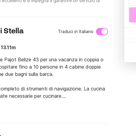
 eccellenti e si impegna a garantire un servizio di
 Stella
Traduci in Italiano
 13.11m
e Pajot Belize 43 per una vacanza in coppia o 
ospitare fino a 10 persone in 4 cabine doppie 
e due bagni sulla barca.

ompleto di strumenti di navigazione. La cucina 
te necessarie per cucinare.

o in Grecia. può essere affittato a scafo nudo 