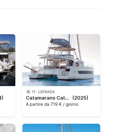
11
·
LEFKADA
4)
Catamarano Catana Group Bali 4.6 - 5 + 1 cab. 14m
(2025)
A partire da
719 € / giorno