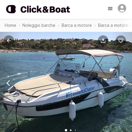
Home
Noleggio barche
Barca a motore
Barca a motore 