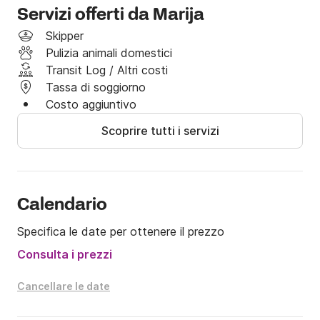
 : 1590 € / Giorno: 300 €

Servizi offerti da Marija
 : 1490 € / Giorno: 300 €

Skipper
Pulizia animali domestici
La spesa per il carburante non è inclusa nel prezzo.

Transit Log / Altri costi
Tassa di soggiorno
Se hai delle date in mente, mandami un messaggio su 
Costo aggiuntivo
Click&Boat per verificare la disponibilità e ti farò la 
migliore offerta possibile.
Scoprire tutti i servizi
Calendario
Specifica le date per ottenere il prezzo
Consulta i prezzi
Cancellare le date