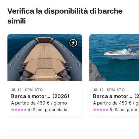
Verifica la disponibilità di barche
simili
12
·
SPALATO
12
·
SPALATO
Barca a motore Salpa Soleil 26 250CV
(2026)
Barca a motore Jeanneau Cap Camarat 7.5 CC 250CV
(
A partire da
460 € / giorno
A partire da
450 € / g
4
·
Super proprietario
8
·
Super propri