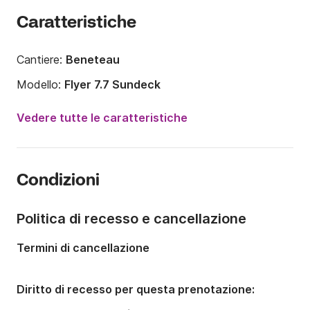
Caratteristiche
Cantiere:
Beneteau
Modello:
Flyer 7.7 Sundeck
Potenza del motore:
250CV
Vedere tutte le caratteristiche
Lunghezza:
7.62m
Anno:
2016
Condizioni
Portata massima persone:
10 persone
Numero di cabine:
1
Politica di recesso e cancellazione
Numero di posti letto:
2
Termini di cancellazione
Numero di bagni:
1
Diritto di recesso per questa prenotazione: