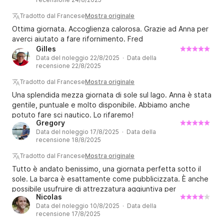
Tradotto dal Francese
Mostra originale
Ottima giornata. Accoglienza calorosa. Grazie ad Anna per
averci aiutato a fare rifornimento. Fred
Gilles
Data del noleggio 22/8/2025 · Data della
recensione 22/8/2025
Tradotto dal Francese
Mostra originale
Una splendida mezza giornata di sole sul lago. Anna è stata
gentile, puntuale e molto disponibile. Abbiamo anche
potuto fare sci nautico. Lo rifaremo!
Gregory
Data del noleggio 17/8/2025 · Data della
recensione 18/8/2025
Tradotto dal Francese
Mostra originale
Tutto è andato benissimo, una giornata perfetta sotto il
sole. La barca è esattamente come pubblicizzata. È anche
possibile usufruire di attrezzatura aggiuntiva per
Nicolas
wakeboard o tubing. La barca è in buone condizioni.
Data del noleggio 10/8/2025 · Data della
recensione 17/8/2025