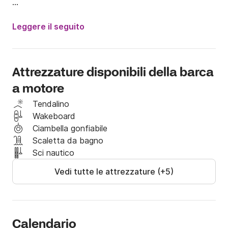
Equipaggiamento aggiuntivo possibile:

Boa: 20€

Leggere il seguito
Wakeboard: 20€

Sci nautico: 20€

Combinazione: 20€

Attrezzature disponibili della barca
a motore
Benzina non inclusa
Tendalino
Wakeboard
Ciambella gonfiabile
Scaletta da bagno
Sci nautico
Vedi tutte le attrezzature (+5)
Calendario