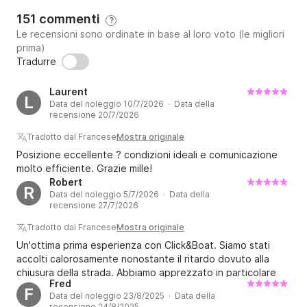
151 commenti
?
Le recensioni sono ordinate in base al loro voto (le migliori
prima)
Tradurre
Laurent
L
Data del noleggio 10/7/2026 · Data della
recensione 20/7/2026
Tradotto dal Francese
Mostra originale
Posizione eccellente ? condizioni ideali e comunicazione
molto efficiente. Grazie mille!
Robert
R
Data del noleggio 5/7/2026 · Data della
recensione 27/7/2026
Tradotto dal Francese
Mostra originale
Un'ottima prima esperienza con Click&Boat. Siamo stati
accolti calorosamente nonostante il ritardo dovuto alla
chiusura della strada. Abbiamo apprezzato in particolare
Fred
l'atmosfera tranquilla e la cordiale accoglienza riservata a
F
Data del noleggio 23/8/2025 · Data della
velisti relativamente inesperti.
recensione 24/8/2025