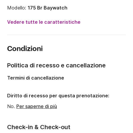
Modello:
175 Br Baywatch
Potenza del motore:
130CV
Vedere tutte le caratteristiche
Lunghezza:
5.3m
Anno:
2006
Condizioni
Portata massima persone:
6 persone
Politica di recesso e cancellazione
Termini di cancellazione
Diritto di recesso per questa prenotazione:
No.
Per saperne di più
Check-in & Check-out