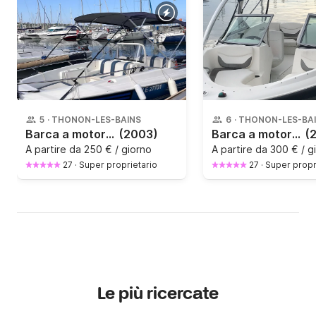
5
·
THONON-LES-BAINS
6
·
THONON-LES-BA
Barca a motore Quicksilver Quicksilver 500 Espoir 60CV
(2003)
Barca a motore Bayliner 175 GT SAPHIR 135CV
(
A partire da
250 € / giorno
A partire da
300 € / g
27
·
Super proprietario
27
·
Super propr
Le più ricercate