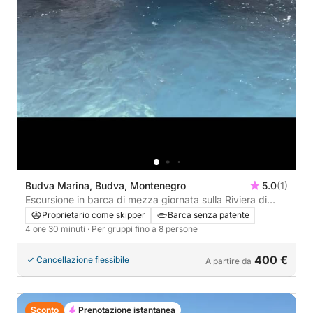
Budva Marina, Budva, Montenegro
5.0
(1)
Escursione in barca di mezza giornata sulla Riviera di
Budva, visita di Sveti Stefan e delle baie segrete via
Proprietario come skipper
Barca senza patente
mare.
4 ore 30 minuti
· Per gruppi fino a 8 persone
400 €
Cancellazione flessibile
A partire da
Sconto
Prenotazione istantanea