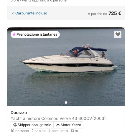
5 ore
· Per gruppi fino a 6 persone
725 €
Carburante incluso
A partire da
Prenotazione istantanea
Durazzo
Yacht a motore Colombo Verve 43 600CV
(2003)
Skipper obbligatorio
Motor Yacht
10 persone
· 2 cabine
· 4 posti letto
· 13 m