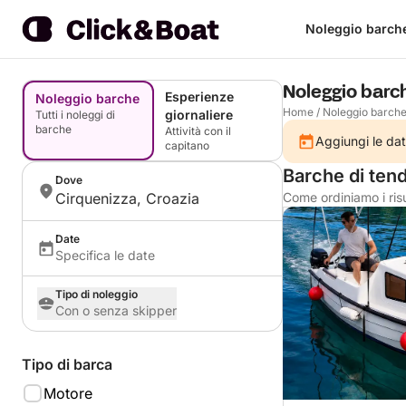
Noleggio barch
Noleggio barc
Esperienze
Noleggio barche
Home
/
Noleggio barch
giornaliere
Tutti i noleggi di
barche
Attività con il
Aggiungi le dat
capitano
Barche di ten
Dove
Cirquenizza, Croazia
Come ordiniamo i risu
Date
Specifica le date
Tipo di noleggio
Con o senza skipper
Tipo di barca
Motore