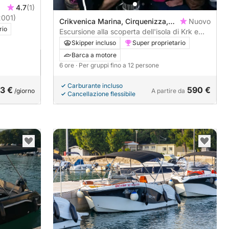
4.7
(1)
2001)
Crikvenica Marina, Cirquenizza,
Nuovo
rio
Croazia
Escursione alla scoperta dell'isola di Krk e
avventura di snorkeling (6 ore)
Skipper incluso
Super proprietario
Barca a motore
6 ore
· Per gruppi fino a 12 persone
Carburante incluso
3 €
590 €
/giorno
A partire da
Cancellazione flessibile