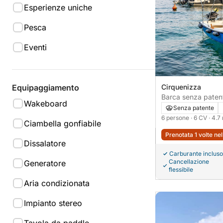
Esperienze uniche
Pesca
Eventi
Equipaggiamento
Cirquenizza
Barca senza patente Marušić Pa
Wakeboard
470 6CV
Senza patente
6 persone
· 6 CV
· 4.7
Ciambella gonfiabile
Prenotata 1 volte ne
Dissalatore
Carburante incluso
Cancellazione
Generatore
flessibile
Aria condizionata
Impianto stereo