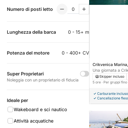
Numero di posti letto
Lunghezza della barca
0 - 15+ m
Potenza del motore
0 - 400+ CV
Crikvenica Marina,
Croazia
Una giornata a Cri
Super Proprietari
Skipper incluso
Noleggia con un proprietario di fiducia
5 ore
· Per gruppi fin
Carburante incluso
Cancellazione fless
Ideale per
Wakeboard e sci nautico
Attività acquatiche