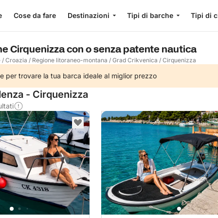
e
Cose da fare
Destinazioni
Tipi di barche
Tipi di 
he Cirquenizza con o senza patente nautica
e
/
Croazia
/
Regione litoraneo-montana
/
Grad Crikvenica
/
Cirquenizza
e per trovare la tua barca ideale al miglior prezzo
denza - Cirquenizza
ltati