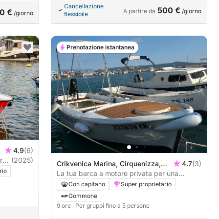
Cancellazione
500 €
0 €
A partire da
/giorno
/giorno
flessibile
Prenotazione istantanea
4.9
(6)
(2025)
Crikvenica Marina, Cirquenizza,
4.7
(3)
rio
Croazia
La tua barca a motore privata per una
giornata intorno a Crikvenica
Con capitano
Super proprietario
Gommone
9 ore
· Per gruppi fino a 5 persone