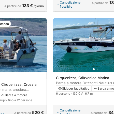
18
Cancellazione
A partire da
133 €
A partire da
/giorno
flessibile
ntanea
Cirquenizza, Crikvenica Marina
Barca a motore Orizzonti Nautilus
 Cirquenizza, Croazia
130CV
Skipper facoltativo
Barca a mo
 mare: crociera
6 persone
· 130 CV
· 6.7 m
 di Krk e alle sue baie dal
Barca a motore
Crikvenica
gruppi fino a 12 persone
Cancellazione
520 €
34
A partire da
A partire da