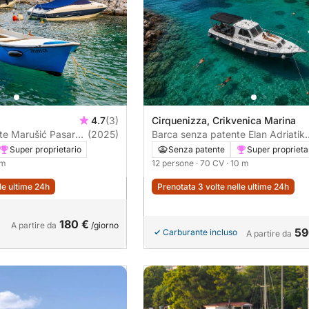
4.7
(3)
Cirquenizza, Crikvenica Marina
sara
(2025)
Barca senza patente Elan Adriatik
980 70CV
Super proprietario
Senza patente
Super proprieta
 m
12 persone
· 70 CV
· 10 m
lle ultime 24h
Prenotata 3 volte nelle ultime 24h
180 €
A partire da
/giorno
59
Carburante incluso
A partire da