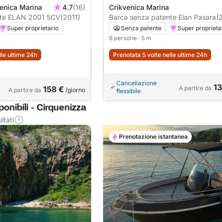
venica Marina
4.7
(16)
Crikvenica Marina
Barca senza patente ELAN 2001 5CV
(2011)
Barca senza patente Elan Pasara
(
Super proprietario
Senza patente
Super proprieta
6 persone
· 5 m
lle ultime 24h
Prenotata 5 volte nelle ultime 24h
Cancellazione
13
158 €
A partire da
A partire da
/giorno
flessibile
onibili - Cirquenizza
ltati
Prenotazione istantanea