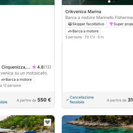
Crikvenica Marina
Barca a motore Marinello Fisherma
70CV
Skipper facoltativo
Super propr
Barca a motore
5 persone
· 70 CV
· 5 m
 Cirquenizza,
4.8
(13)
kvenica su un motoscafo.
Barca a motore
o a 12 persone
Cancellazione
550 €
31
A partire da
A partire da
ibile
flessibile