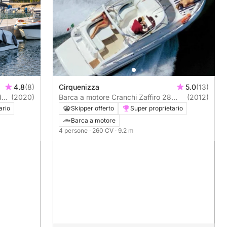
4.8
(8)
Cirquenizza
5.0
(13)
da
(2020)
Barca a motore Cranchi Zaffiro 28
(2012)
260CV
ario
Skipper offerto
Super proprietario
Barca a motore
4 persone
· 260 CV
· 9.2 m