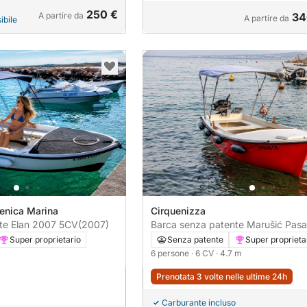
250 €
A partire da
34
A partire da
ibile
venica Marina
Cirquenizza
Barca senza patente Elan 2007 5CV
(2007)
Barca senza patente Marušić Pasara
470 6CV
Super proprietario
Senza patente
Super proprieta
6 persone
· 6 CV
· 4.7 m
Prenotata 3 volte nelle ultime 24h
Carburante incluso