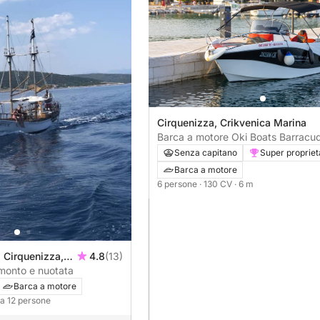
Cirquenizza, Crikvenica Marina
Barca a motore Oki Boats Barracu
SD 595 130CV
Senza capitano
Super propriet
Barca a motore
6 persone
· 130 CV
· 6 m
 Cirquenizza,
4.8
(13)
amonto e nuotata
Barca a motore
o a 12 persone