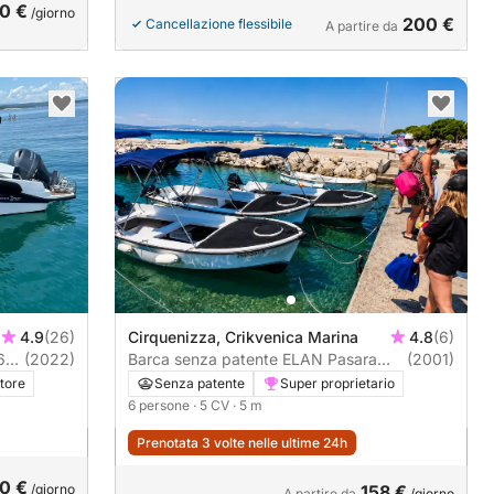
0 €
/giorno
200 €
Cancellazione flessibile
A partire da
4.9
(26)
Cirquenizza, Crikvenica Marina
4.8
(6)
 670
(2022)
Barca senza patente ELAN Pasara
(2001)
5CV
tore
Senza patente
Super proprietario
6 persone
· 5 CV
· 5 m
Prenotata 3 volte nelle ultime 24h
0 €
/giorno
158 €
A partire da
/giorno