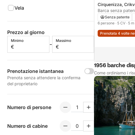
Cirquenizza, Crik
Vela
Senza patente
6 persone
· 5 CV
· 5 m
Prezzo al giorno
Prenotata 4 volte ne
Minimo
Massimo
-
€
€
1956 barche disp
Prenotazione istantanea
Come ordiniamo i risu
Prenota senza attendere la conferma
del proprietario
Numero di persone
Numero di cabine