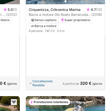
5.0
(1)
Cirquenizza, Crikvenica Marina
4.7
(13)
n 16
(2012)
Barca a motore Oki Boats Barracuda
(2018)
545 130CV
ietario
Senza capitano
Super proprietario
Barca a motore
6 persone
· 130 CV
· 5.5 m
Cancellazione
0 €
320 €
/giorno
A partire da
/giorno
flessibile
Prenotazione istantanea