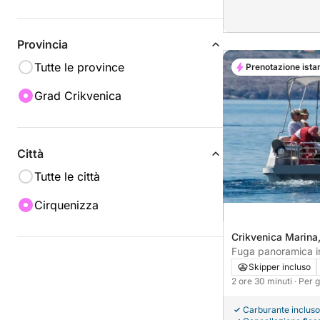
Provincia
Tutte le province
Prenotazione ista
Grad Crikvenica
Città
Tutte le città
Cirquenizza
Crikvenica Marina,
Fuga panoramica in
panoramica all'isola
Skipper incluso
porto turistico di 
2 ore 30 minuti
· Per 
Carburante incluso