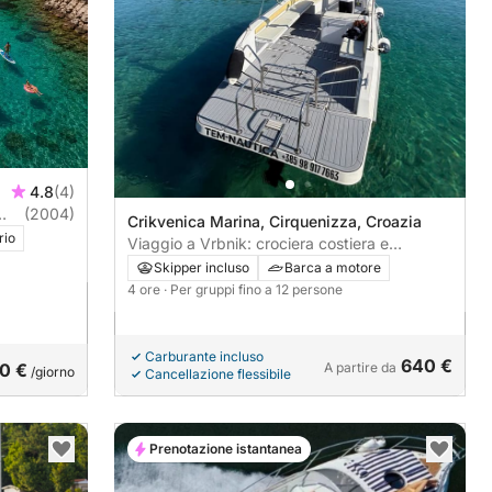
4.8
(4)
(2004)
Crikvenica Marina, Cirquenizza, Croazia
rio
Viaggio a Vrbnik: crociera costiera e
scoperta del centro storico da Crikvenica
Skipper incluso
Barca a motore
4 ore
· Per gruppi fino a 12 persone
Carburante incluso
640 €
0 €
A partire da
/giorno
Cancellazione flessibile
Prenotazione istantanea