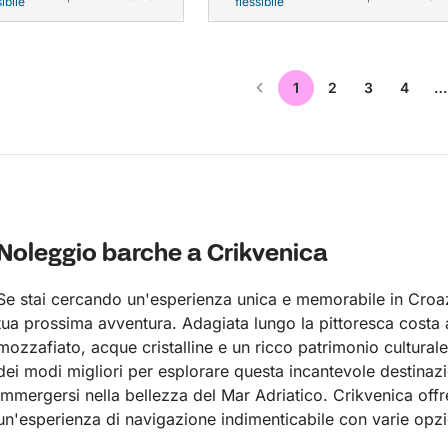
ibile
flessibile
1
2
3
4
…
Noleggio barche a Crikvenica
Se stai cercando un'esperienza unica e memorabile in Croazi
tua prossima avventura. Adagiata lungo la pittoresca costa 
mozzafiato, acque cristalline e un ricco patrimonio cultural
dei modi migliori per esplorare questa incantevole destinaz
immergersi nella bellezza del Mar Adriatico. Crikvenica offr
un'esperienza di navigazione indimenticabile con varie opzi