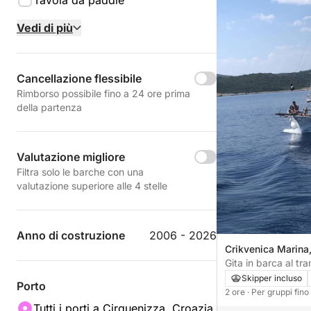
Tavola da paddle
Vedi di più
Cancellazione flessibile
Rimborso possibile fino a 24 ore prima
della partenza
Valutazione migliore
Filtra solo le barche con una
valutazione superiore alle 4 stelle
Anno di costruzione
2006 - 2026
Crikvenica Marina,
Croazia
Gita in barca al tr
Skipper incluso
Porto
2 ore
· Per gruppi fin
Tutti i porti a Cirquenizza, Croazia