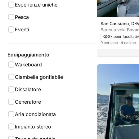
Esperienze uniche
Pesca
San Cassiano, D-M
Eventi
Barca a vela Bavar
46 14m
Skipper facoltati
9 persone
· 4 cabine
·
Equipaggiamento
Wakeboard
Ciambella gonfiabile
Dissalatore
Generatore
Aria condizionata
Impianto stereo