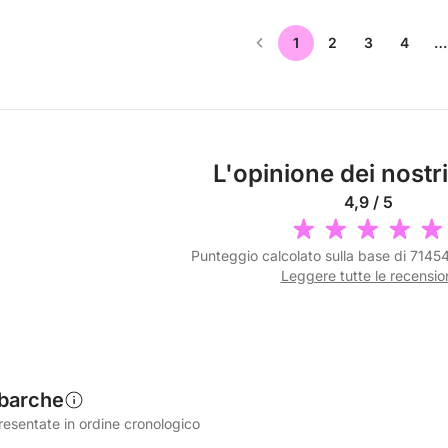
1
2
3
4
…
L'opinione dei nostri
4,9 / 5
Punteggio calcolato sulla base di 7145
Leggere tutte le recensio
 barche
resentate in ordine cronologico