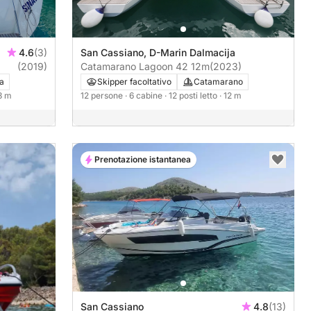
4.6
(3)
San Cassiano, D-Marin Dalmacija
(2019)
Catamarano Lagoon 42 12m
(2023)
la
Skipper facoltativo
Catamarano
.3 m
12 persone
· 6 cabine
· 12 posti letto
· 12 m
Prenotazione istantanea
San Cassiano
4.8
(13)