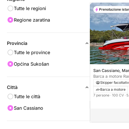
Tutte le regioni
Prenotazione ista
Regione zaratina
Provincia
Tutte le province
Općina Sukošan
San Cassiano, Ma
Barca a motore Ran
100CV
Skipper facoltati
Città
Barca a motore
7 persone
· 100 CV
· 
Tutte le città
San Cassiano