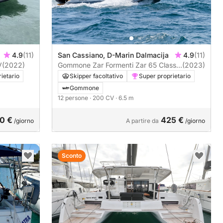
4.9
(11)
San Cassiano, D-Marin Dalmacija
4.9
(11)
0CV
(2022)
Gommone Zar Formenti Zar 65 Classic
(2023)
Luxury XL 200CV
ietario
Skipper facoltativo
Super proprietario
Gommone
12 persone
· 200 CV
· 6.5 m
0 €
425 €
/giorno
A partire da
/giorno
Sconto