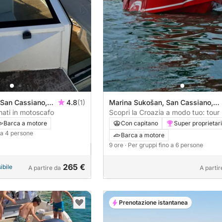
 San Cassiano,
4.8
(1)
Marina Sukošan, San Cassiano,
rnati in motoscafo
Croazia
Scopri la Croazia a modo tuo: tour 
flessibile di un'intera giornata.
Barca a motore
Con capitano
Super proprietar
o a 4 persone
Barca a motore
9 ore
· Per gruppi fino a 6 persone
265 €
ibile
A partire da
A partir
Prenotazione istantanea