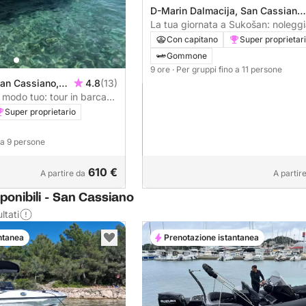
D-Marin Dalmacija, San Cassiano,
Croazia
La tua giornata a Sukošan: nolegg
barca a motore per una giornata int
Con capitano
Super proprietar
scoperta dell'isola.
Gommone
9 ore
· Per gruppi fino a 11 persone
an Cassiano,
4.8
(13)
 modo tuo: tour in barca
era giornata.
Super proprietario
o a 9 persone
610 €
A partire da
A partir
ponibili - San Cassiano
ltati
ntanea
Prenotazione istantanea