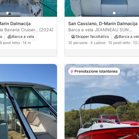
arin Dalmacija
San Cassiano, D-Marin Dalmacija
ia Bavaria Cruiser
(2024)
Barca a vela JEANNEAU SUN
ODYSSEY 449 13m
vo
Barca a vela
Skipper facoltativo
Barca a ve
 9 posti letto
· 14 m
10 persone
· 4 cabine
· 10 posti letto
· 13
Prenotazione istantanea