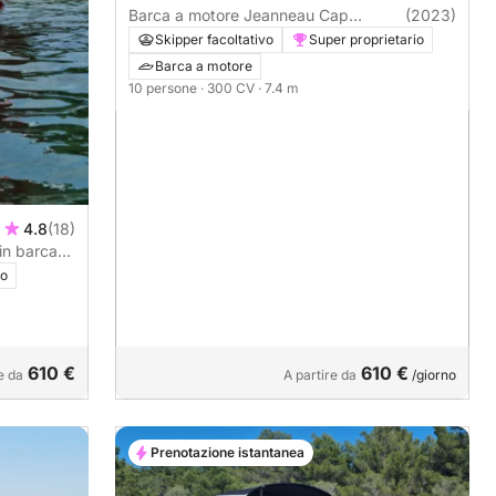
Barca a motore Jeanneau Cap
(2023)
Camarat 7.5 WA S3 300CV
Skipper facoltativo
Super proprietario
Barca a motore
10 persone
· 300 CV
· 7.4 m
4.8
(18)
in barca
io
610 €
610 €
e da
A partire da
/giorno
Prenotazione istantanea