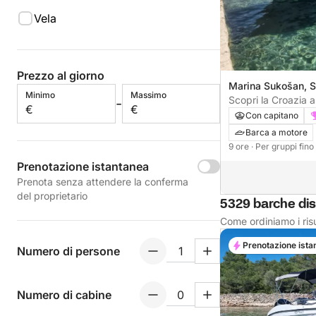
Vela
Prezzo al giorno
Marina Sukošan, S
Minimo
Massimo
Croazia
Scopri la Croazia a
-
€
€
flessibile di un'int
Con capitano
Barca a motore
9 ore
· Per gruppi fin
Prenotazione istantanea
Prenota senza attendere la conferma
del proprietario
5329 barche dis
Come ordiniamo i risu
Prenotazione ista
Numero di persone
Numero di cabine