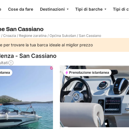
e
Cose da fare
Destinazioni
Tipi di barche
Tipi di 
he San Cassiano
e
/
Croazia
/
Regione zaratina
/
Općina Sukošan
/
San Cassiano
e per trovare la tua barca ideale al miglior prezzo
denza - San Cassiano
ltati
ntanea
Prenotazione istantanea