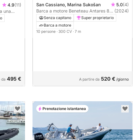
San Cassiano, Marina Sukošan
5.0
(4)
4.9
(11)
Barca a motore Beneteau Antares 8
(2024)
ia una
300CV
era alla
Senza capitano
Super proprietario
io
Barca a motore
10 persone
· 300 CV
· 7 m
495 €
520 €
e da
A partire da
/giorno
Prenotazione istantanea