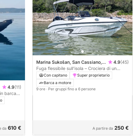
Marina Sukošan, San Cassiano,
4.9
(45)
Croazia
Fuga flessibile sull'isola – Crociera di un
giorno intero a Vrgada, Kornati o Telašćica
Con capitano
Super proprietario
Barca a motore
4.9
(11)
9 ore
· Per gruppi fino a 6 persone
in barca
io
610 €
250 €
e da
A partire da