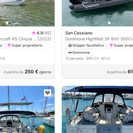
4.9
(45)
San Cassiano
craft RS Cinque .5
(2022)
Gommone Highfield SP 800 30
vo
Super proprietario
Skipper facoltativo
Super propr
Gommone
.6 m
12 persone
· 300 CV
· 8.1 m
250 €
61
A partire da
/giorno
A partire da