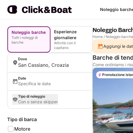
Noleggio barch
Noleggio Barc
Esperienze
Noleggio barche
Home
/
Noleggio barch
giornaliere
Tutti i noleggi di
barche
Attività con il
Aggiungi le dat
capitano
Barche di ten
Dove
San Cassiano, Croazia
Come ordiniamo i risu
Prenotazione ista
Date
Specifica le date
Tipo di noleggio
Con o senza skipper
Tipo di barca
Motore