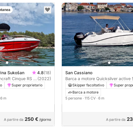
ntanea
rina Sukošan
4.8
(18)
San Cassiano
craft Cinque RS .5
(2022)
Barca a motore Quicksilver active 
115CV
vo
Super proprietario
Skipper facoltativo
Super propr
Barca a motore
5.6 m
5 persone
· 115 CV
· 6 m
250 €
23
A partire da
/giorno
A partire da