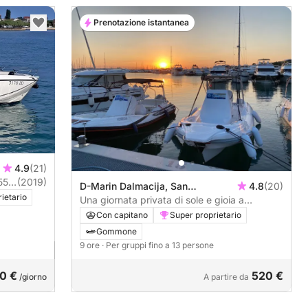
Prenotazione istantanea
4.9
(21)
555
(2019)
D-Marin Dalmacija, San
4.8
(20)
ietario
Cassiano, Croazia
Una giornata privata di sole e gioia a
Sukošan.
Con capitano
Super proprietario
Gommone
9 ore
· Per gruppi fino a 13 persone
0 €
520 €
/giorno
A partire da