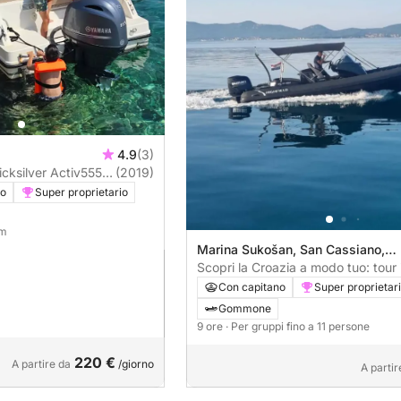
4.9
(3)
cksilver Activ555
(2019)
vo
Super proprietario
 m
Marina Sukošan, San Cassiano,
Croazia
Scopri la Croazia a modo tuo: tour 
flessibile di un'intera giornata.
Con capitano
Super proprietar
Gommone
9 ore
· Per gruppi fino a 11 persone
220 €
A partire da
/giorno
A partir