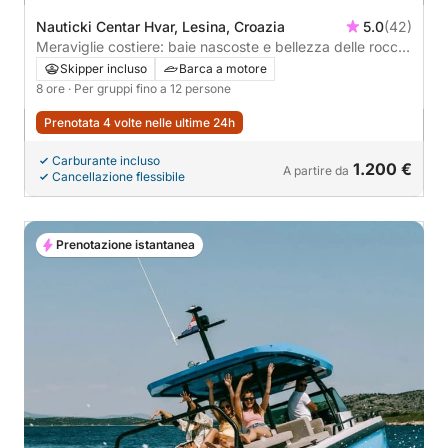
Nauticki Centar Hvar, Lesina, Croazia
5.0
(42)
Meraviglie costiere: baie nascoste e bellezza delle rocce
rosse di Hvar
Skipper incluso
Barca a motore
8 ore
· Per gruppi fino a 12 persone
Prenotata 4 volte nelle ultime 24h
Carburante incluso
1.200 €
A partire da
Cancellazione flessibile
Prenotazione istantanea