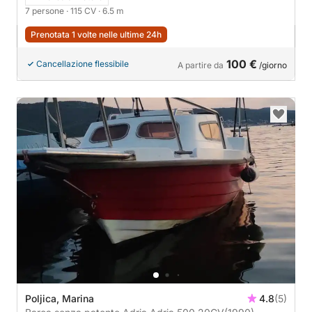
7 persone
· 115 CV
· 6.5 m
Prenotata 1 volte nelle ultime 24h
100 €
Cancellazione flessibile
A partire da
/giorno
Poljica, Marina
4.8
(5)