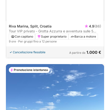
Riva Marina, Split, Croatia
4.9
(86)
Tour VIP privato - Grotta Azzurra e avventura sulle 5
isole: Hvar, Stiniva, Lagune Blu e altro ancora
Con capitano
Super proprietario
Barca a motore
9 ore
· Per gruppi fino a 12 persone
1.000 €
Cancellazione flessibile
A partire da
Prenotazione istantanea