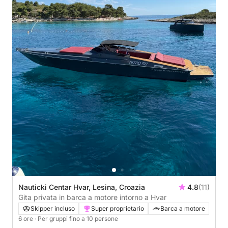
Nauticki Centar Hvar, Lesina, Croazia
4.8
(11)
Gita privata in barca a motore intorno a Hvar
Skipper incluso
Super proprietario
Barca a motore
6 ore
· Per gruppi fino a 10 persone