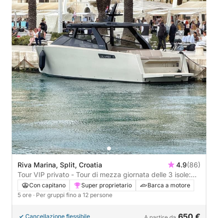
Riva Marina, Split, Croatia
4.9
(86)
Tour VIP privato - Tour di mezza giornata delle 3 isole:
Lagune Blu, Naufragio e Trogir o Maslinica
Con capitano
Super proprietario
Barca a motore
5 ore
· Per gruppi fino a 12 persone
650 €
Cancellazione flessibile
A partire da