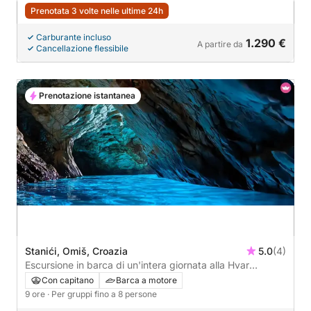
Prenotata 3 volte nelle ultime 24h
Carburante incluso
1.290 €
A partire da
Cancellazione flessibile
Prenotazione istantanea
Stanići, Omiš, Croazia
5.0
(4)
Escursione in barca di un'intera giornata alla Hvar
nascosta e alla Grotta Azzurra.
Con capitano
Barca a motore
9 ore
· Per gruppi fino a 8 persone