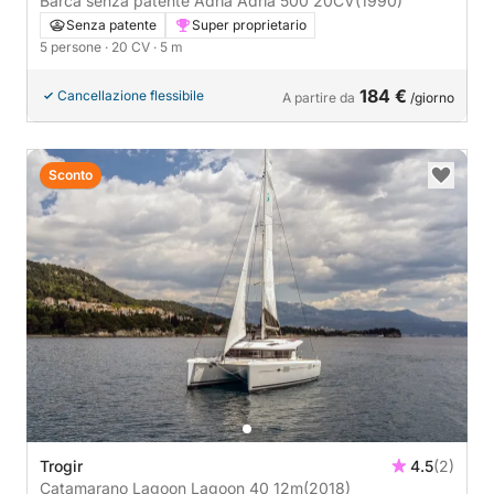
Barca senza patente Adria Adria 500 20CV
(1990)
Senza patente
Super proprietario
5 persone
· 20 CV
· 5 m
184 €
Cancellazione flessibile
A partire da
/giorno
Sconto
Trogir
4.5
(2)
Catamarano Lagoon Lagoon 40 12m
(2018)