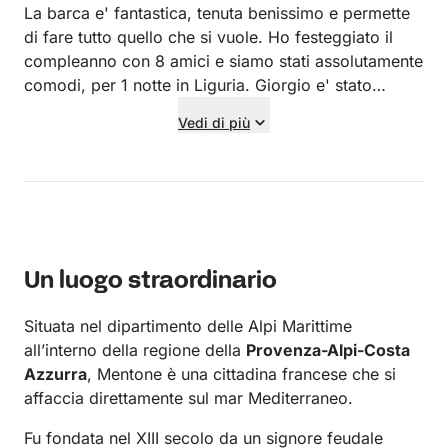
La barca e' fantastica, tenuta benissimo e permette
di fare tutto quello che si vuole. Ho festeggiato il
compleanno con 8 amici e siamo stati assolutamente
comodi, per 1 notte in Liguria. Giorgio e' stato
fantastico, abbiamo pianificato prima insieme
Vedi di più
l'itinerario e ci ha permesso di fare cio' che
volessimo, cucinandoci anche un'ottima cena e un
ottimo pranzo. Anche Andrea numero 1 per
l'organizzazione. Si meritano 5/5 entrambi, davvero
una bella esperienza, super consigliata.
Un luogo straordinario
Situata nel dipartimento delle Alpi Marittime
all’interno della regione della
Provenza-Alpi-Costa
Azzurra
, Mentone è una cittadina francese che si
affaccia direttamente sul mar Mediterraneo.
Fu fondata nel XIII secolo da un signore feudale