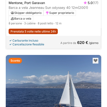
Mentone, Port Garavan
5.0
(17)
Barca a vela Jeanneau Sun odyssey 40 12m
(2001)
Skipper obbligatorio
Super proprietario
Barca a vela
8 persone
· 3 cabine
· 8 posti letto
· 12 m
Prenotata 5 volte nelle ultime 24h
Carburante incluso
620 €
A partire da
/giorno
Cancellazione flessibile
Sconto