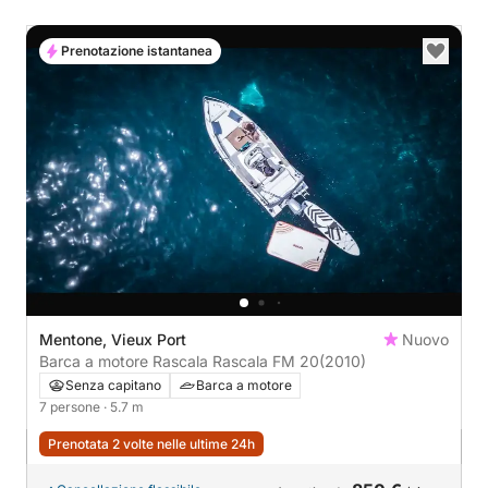
Prenotazione istantanea
Mentone, Vieux Port
Nuovo
Barca a motore Rascala Rascala FM 20
(2010)
Senza capitano
Barca a motore
7 persone
· 5.7 m
Prenotata 2 volte nelle ultime 24h