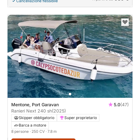
Cancellazione flessibile
Mentone, Port Garavan
5.0
(47)
Ranieri Next 240 sh
(2025)
Skipper obbligatorio
Super proprietario
Barca a motore
8 persone
· 250 CV
· 7.8 m