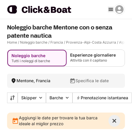
Noleggio barche Mentone con o senza
patente nautica
Home
/
Noleggio barche
/
Francia
/
Provenza-Alpi-Costa Azzurra
/
Alpi Ma
Esperienze giornaliere
Noleggio barche
Attività con il capitano
Tutti i noleggi di barche
Mentone, Francia
Specifica le date
Skipper
Barche
Prenotazione istantanea
Aggiungi le date per trovare la tua barca
ideale al miglior prezzo