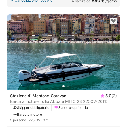
850 €
Cancellazione flessibile
A partire da
/giorno
Stazione di Mentone-Garavan
5.0
(2)
Barca a motore Tullio Abbate MITO 23 225CV
(2011)
Skipper obbligatorio
Super proprietario
Barca a motore
5 persone
· 225 CV
· 8 m