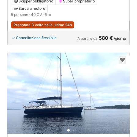
Prosecco Included
Skipper obbligatorio
Super proprietario
Barca a motore
5 persone
· 40 CV
· 6 m
Prenotata 3 volte nelle ultime 24h
580 €
Cancellazione flessibile
A partire da
/giorno