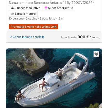
Barca a motore Beneteau Antares 11 fly 700CV
(2022)
Skipper facoltativo
Super proprietario
Barca a motore
10 persone
· 2 cabine
· 5 posti letto
· 12 m
Prenotata 5 volte nelle ultime 24h
900 €
Cancellazione flessibile
A partire da
/giorno