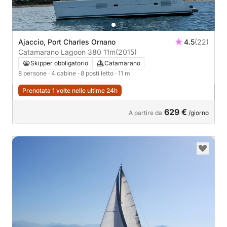
Ajaccio, Port Charles Ornano
4.5
(22)
Catamarano Lagoon 380 11m
(2015)
Skipper obbligatorio
Catamarano
8 persone
· 4 cabine
· 8 posti letto
· 11 m
Prenotata 1 volte nelle ultime 24h
629 €
A partire da
/giorno