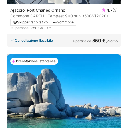
Ajaccio, Port Charles Ornano
4.7
(5)
Gommone CAPELLI Tempest 900 sun 350CV
(2020)
Skipper facoltativo
Gommone
20 persone
· 350 CV
· 9 m
850 €
Cancellazione flessibile
A partire da
/giorno
Prenotazione istantanea