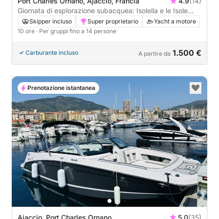
Port Charles Ornano, Ajaccio, Francia
4.9
(14)
Giornata di esplorazione subacquea: Isolella e le Isole
Sanguinaires
Skipper incluso
Super proprietario
Yacht a motore
10 ore
· Per gruppi fino a 14 persone
1.500 €
Carburante incluso
A partire da
Prenotazione istantanea
Ajaccio, Port Charles Ornano
5.0
(35)