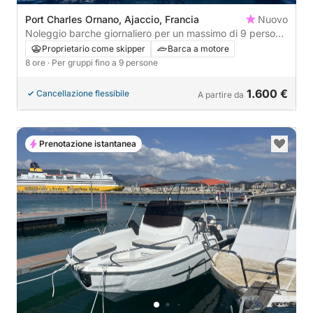
Port Charles Ornano, Ajaccio, Francia
Nuovo
Noleggio barche giornaliero per un massimo di 9 persone
(carburante e skipper inclusi). Scegli il tuo itinerario e
Proprietario come skipper
Barca a motore
lasciaci personalizzarlo secondo i tuoi desideri. Non
8 ore
· Per gruppi fino a 9 persone
esitare a contattarci.
1.600 €
Cancellazione flessibile
A partire da
Prenotazione istantanea