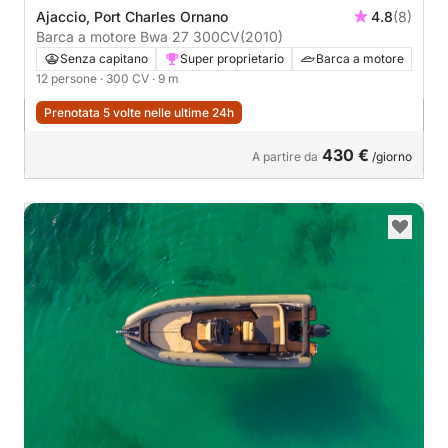
Ajaccio, Port Charles Ornano
4.8
(8)
Barca a motore Bwa 27 300CV
(2010)
Senza capitano
Super proprietario
Barca a motore
12 persone
· 300 CV
· 9 m
Prenotata 5 volte nelle ultime 24h
430 €
A partire da
/giorno