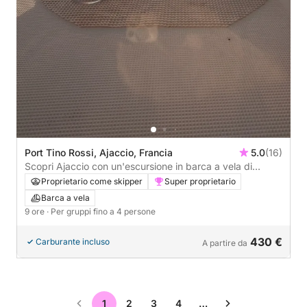
Port Tino Rossi, Ajaccio, Francia
5.0
(16)
Scopri Ajaccio con un'escursione in barca a vela di
un'intera giornata.
Proprietario come skipper
Super proprietario
Barca a vela
9 ore
· Per gruppi fino a 4 persone
430 €
Carburante incluso
A partire da
1
2
3
4
…