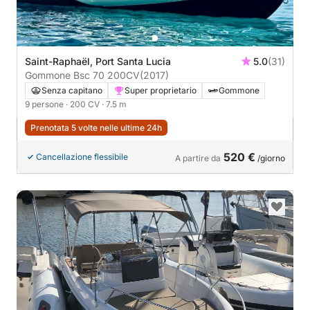
Saint-Raphaël, Port Santa Lucia
5.0
(31)
Gommone Bsc 70 200CV
(2017)
Senza capitano
Super proprietario
Gommone
9 persone
· 200 CV
· 7.5 m
Prenotata 5 volte nelle ultime 24h
520 €
Cancellazione flessibile
A partire da
/giorno