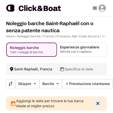
Noleggio barche Saint-Raphaël con o
senza patente nautica
Home
/
Noleggio barche
/
Francia
/
Provenza-Alpi-Costa Azzurra
/
Var
/
Sa
Esperienze giornaliere
Noleggio barche
Attività con il capitano
Tutti i noleggi di barche
Saint-Raphaël, Francia
Specifica le date
Skipper
Barche
Prenotazione istantanea
Aggiungi le date per trovare la tua barca
ideale al miglior prezzo