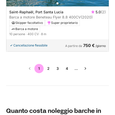
Saint-Raphaël, Port Santa Lucia
5.0
(2)
Barca a motore Beneteau Flyer 8.8 400CV
(2020)
Skipper facoltativo
Super proprietario
Barca a motore
10 persone
· 400 CV
· 8 m
750 €
Cancellazione flessibile
A partire da
/giorno
1
2
3
4
…
Quanto costa noleggio barche in