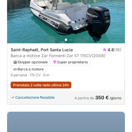
Saint-Raphaël, Port Santa Lucia
4.8
(16)
Barca a motore Zar Formenti Zar 57 115CV
(2008)
Skipper opzionale
Super proprietario
Barca a motore
6 persone
· 115 CV
· 6 m
Prenotata 2 volte nelle ultime 24h
350 €
Cancellazione flessibile
A partire da
/giorno