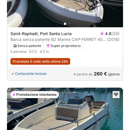
Saint-Raphaël, Port Santa Lucia
4.8
(30)
Barca senza patente B2 Marine CAP-FERRET 452
(2018)
Open Sans Permis 6CV
Senza patente
Super proprietario
5 persone
· 6 CV
· 4.5 m
Prenotata 5 volte nelle ultime 24h
260 €
Carburante incluso
A partire da
/giorno
Prenotazione istantanea