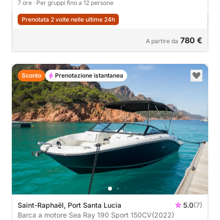
7 ore
· Per gruppi fino a 12 persone
Prenotata 2 volte nelle ultime 24h
780 €
A partire da
Sconto
Prenotazione istantanea
Saint-Raphaël, Port Santa Lucia
5.0
(7)
Barca a motore Sea Ray 190 Sport 150CV
(2022)