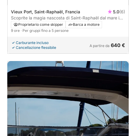
Vieux Port, Saint-Raphaël, Francia
5.0
(6)
Scoprite la magia nascosta di Saint-Raphaël dal mare in
una sola giornata. Skipper e carburante inclusi.
Proprietario come skipper
Barca a motore
9 ore
· Per gruppi fino a 5 persone
Carburante incluso
640 €
A partire da
Cancellazione flessibile