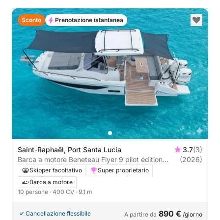
Sconto
Prenotazione istantanea
Saint-Raphaël, Port Santa Lucia
3.7
(3)
Barca a motore Beneteau Flyer 9 pilot édition
(2026)
400CV
Skipper facoltativo
Super proprietario
Barca a motore
10 persone
· 400 CV
· 9.1 m
890 €
Cancellazione flessibile
A partire da
/giorno