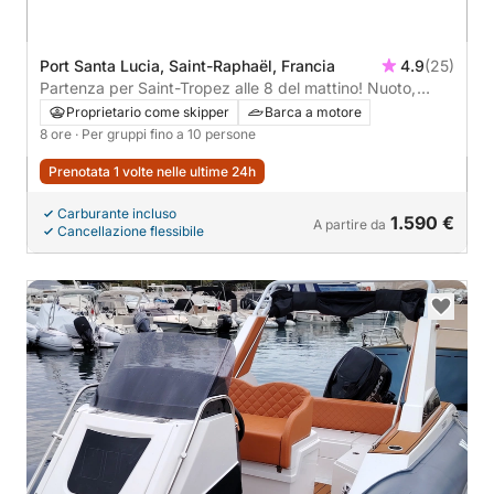
Port Santa Lucia, Saint-Raphaël, Francia
4.9
(25)
Partenza per Saint-Tropez alle 8 del mattino! Nuoto,
paddleboard e relax in programma.
Proprietario come skipper
Barca a motore
8 ore
· Per gruppi fino a 10 persone
Prenotata 1 volte nelle ultime 24h
Carburante incluso
1.590 €
A partire da
Cancellazione flessibile