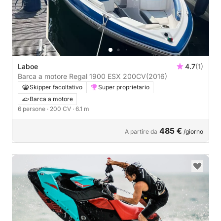
Laboe
4.7
(1)
Barca a motore Regal 1900 ESX 200CV
(2016)
Skipper facoltativo
Super proprietario
Barca a motore
6 persone
· 200 CV
· 6.1 m
485 €
A partire da
/giorno