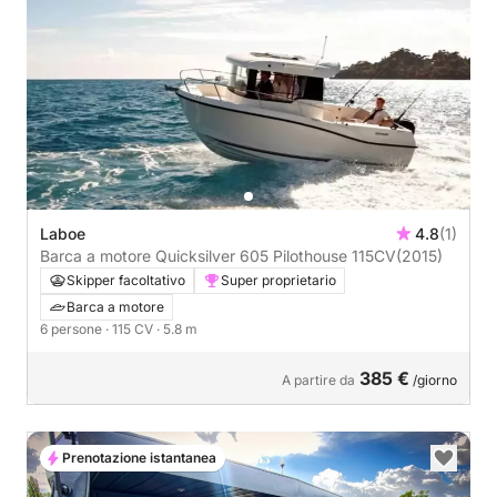
Laboe
4.8
(1)
Barca a motore Quicksilver 605 Pilothouse 115CV
(2015)
Skipper facoltativo
Super proprietario
Barca a motore
6 persone
· 115 CV
· 5.8 m
385 €
A partire da
/giorno
Prenotazione istantanea