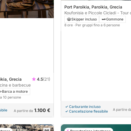
Port Paroikia, Paroikia, Grecia
Koufonisia e Piccole Cicladi - Tour 
giorno intero
Skipper incluso
Gommone
8 ore
· Per gruppi fino a 6 persone
ikia, Grecia
4.5
(21)
scina e barbecue
Barca a motore
o a 10 persone
Carburante incluso
1.100 €
A partire d
ibile
A partire da
Cancellazione flessibile