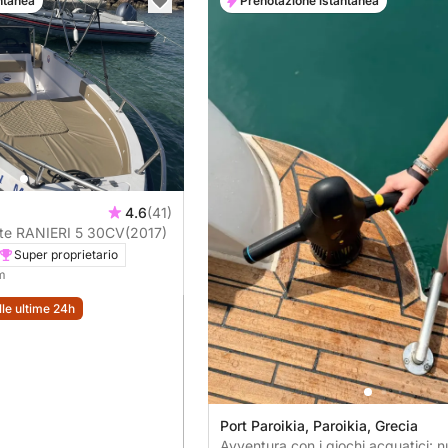
ntanea
Prenotazione istantanea
4.6
(41)
Barca senza patente RANIERI 5 30CV
(2017)
Super proprietario
 m
lle ultime 24h
Port Paroikia, Paroikia, Grecia
Avventura con i giochi acquatici: n