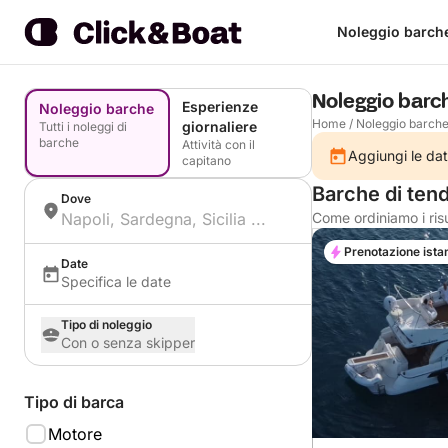
Noleggio barch
Noleggio barc
Esperienze
Noleggio barche
Home
/
Noleggio barch
giornaliere
Tutti i noleggi di
barche
Attività con il
Aggiungi le dat
capitano
Barche di ten
Dove
Come ordiniamo i risu
Prenotazione ista
Date
Specifica le date
Tipo di noleggio
Con o senza skipper
Tipo di barca
Motore