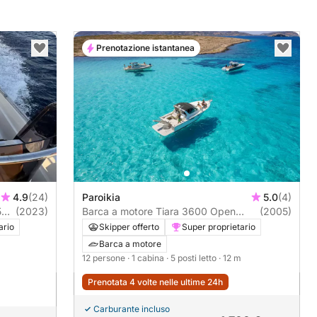
Prenotazione istantanea
4.9
(24)
Paroikia
5.0
(4)
500
(2023)
Barca a motore Tiara 3600 Open
(2005)
750CV
ario
Skipper offerto
Super proprietario
Barca a motore
12 persone
· 1 cabina
· 5 posti letto
· 12 m
Prenotata 4 volte nelle ultime 24h
Carburante incluso