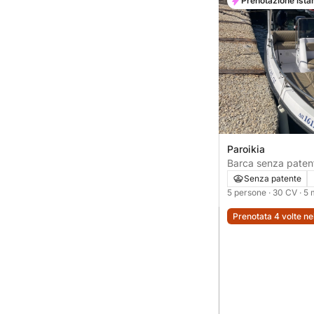
Prenotazione ista
Paroikia
Senza patente
5 persone
· 30 CV
· 5
Prenotata 4 volte ne