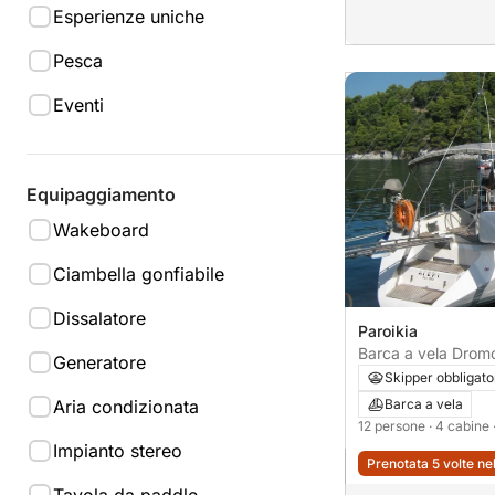
Esperienze uniche
Pesca
Eventi
Equipaggiamento
Wakeboard
Ciambella gonfiabile
Dissalatore
Paroikia
Barca a vela Dromo
Generatore
Skipper obbligato
Aria condizionata
Barca a vela
12 persone
· 4 cabine
Impianto stereo
Prenotata 5 volte ne