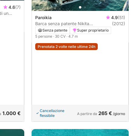
4.6
(7)
di un
Paroikia
4.9
(51)
Barca senza patente Nikita
(2012)
SEAROVER 470 30CV
Senza patente
Super proprietario
5 persone
· 30 CV
· 4.7 m
Prenotata 2 volte nelle ultime 24h
Cancellazione
1.000 €
265 €
a
A partire da
/giorno
flessibile