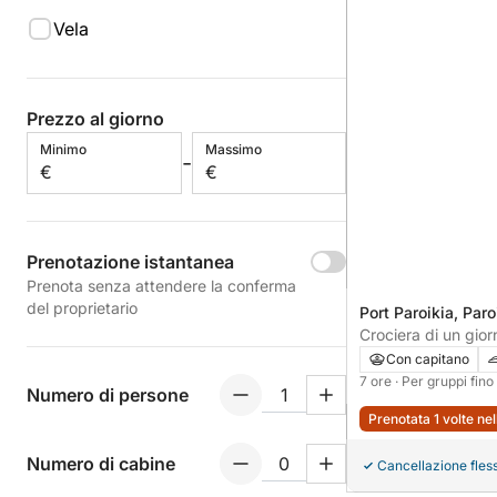
Vela
Prezzo al giorno
Minimo
Massimo
-
€
€
Prenotazione istantanea
Prenota senza attendere la conferma
del proprietario
Port Paroikia, Paro
Crociera di un gior
Antiparos e Despo
Con capitano
7 ore
· Per gruppi fin
Numero di persone
Prenotata 1 volte ne
Numero di cabine
Cancellazione fless