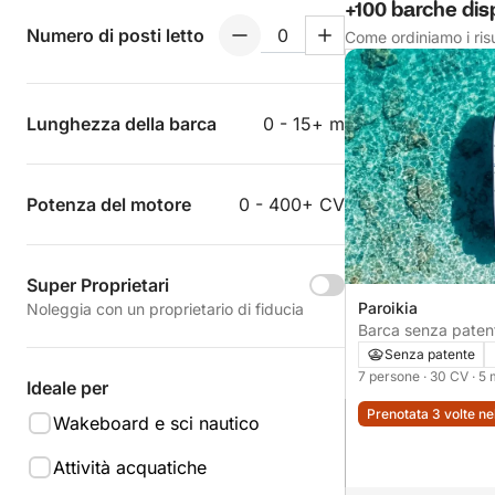
+100 barche disp
Numero di posti letto
Come ordiniamo i risu
Lunghezza della barca
0 - 15+ m
Potenza del motore
0 - 400+ CV
Super Proprietari
Paroikia
Noleggia con un proprietario di fiducia
Barca senza patente Azzara
30CV
Senza patente
7 persone
· 30 CV
· 5
Ideale per
Prenotata 3 volte ne
Wakeboard e sci nautico
Attività acquatiche