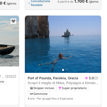
1.700 €
Cancellazione
A partire da
/giorno
0 €
/giorno
flessibile
7
(2022)
Port of Pounda, Paroikia, Grecia
5.0
(2)
rio
Scopri il meglio di Milos, Polyaigos e Kimolos
– Giornata intera
Skipper incluso
Super proprietario
Gommone
8 ore
· Per gruppi fino a 9 persone