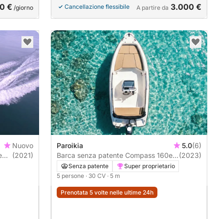
0 €
3.000 €
Cancellazione flessibile
/giorno
A partire da
Nuovo
Paroikia
5.0
(6)
(2021)
Barca senza patente Compass 160e
(2023)
30CV
Senza patente
Super proprietario
5 persone
· 30 CV
· 5 m
Prenotata 5 volte nelle ultime 24h