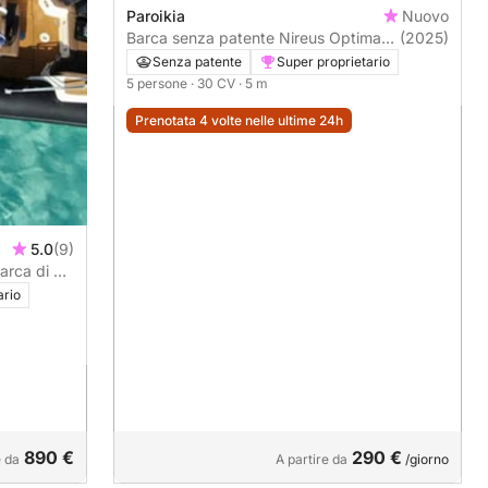
Paroikia
Nuovo
Barca senza patente Nireus Optima
(2025)
490 30CV
Senza patente
Super proprietario
5 persone
· 30 CV
· 5 m
Prenotata 4 volte nelle ultime 24h
5.0
(9)
barca di 7
ario
890 €
290 €
e da
A partire da
/giorno