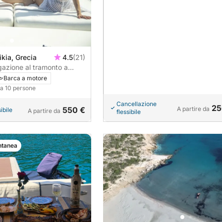
ikia, Grecia
4.5
(21)
gazione al tramonto a
Barca a motore
o a 10 persone
Cancellazione
25
550 €
A partire da
ibile
A partire da
flessibile
ntanea