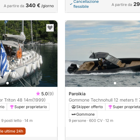
Cancellazione
29
340 €
A partire da
A partire da
/giorno
flessibile
5.0
(9)
Paroikia
r Triton 48 14m
(1999)
Gommone Technohull 12 meters !! 
hours cruise 600CV
rio
Super proprietario
Skipper offerto
Super proprieta
Gommone
· 9 posti letto
· 14 m
9 persone
· 600 CV
· 12 m
lle ultime 24h