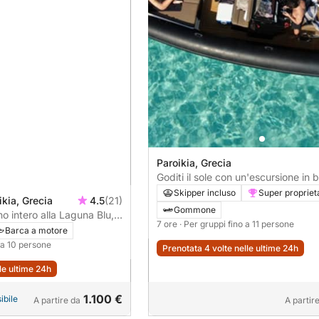
Paroikia, Grecia
Goditi il sole con un'escursione in 
ore a Paros.
Skipper incluso
Super propriet
ikia, Grecia
4.5
(21)
Gommone
no intero alla Laguna Blu,
7 ore
· Per gruppi fino a 11 persone
tiko
Barca a motore
o a 10 persone
Prenotata 4 volte nelle ultime 24h
lle ultime 24h
1.100 €
ibile
A partire da
A partir