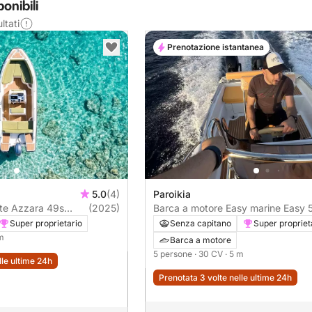
onibili
ltati
Prenotazione istantanea
5.0
(4)
Paroikia
 49s
(2025)
Barca a motore Easy marine Easy 
30CV
Super proprietario
Senza capitano
Super propriet
 m
Barca a motore
5 persone
· 30 CV
· 5 m
lle ultime 24h
Prenotata 3 volte nelle ultime 24h