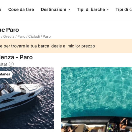
e
Cose da fare
Destinazioni
Tipi di barche
Tipi di 
he Paro
e
/
Grecia
/
Paro
/
Cicladi
/
Paro
e per trovare la tua barca ideale al miglior prezzo
denza - Paro
ltati
ntanea