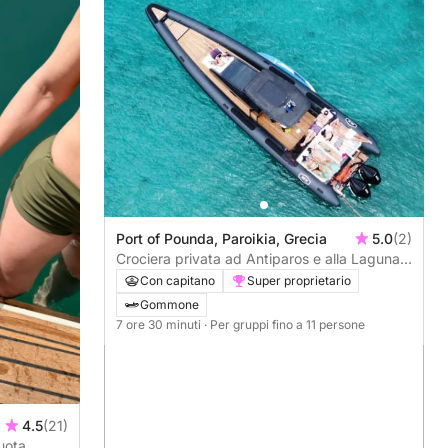
Port of Pounda, Paroikia, Grecia
5.0
(2)
Crociera privata ad Antiparos e alla Laguna
Blu
Con capitano
Super proprietario
Gommone
7 ore 30 minuti
· Per gruppi fino a 11 persone
4.5
(21)
uota,