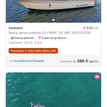
Santorini
5.0
(22)
Barca senza patente OLYMPIC SX 490 30CV
(2019)
Senza patente
Super proprietario
2 persone
· 30 CV
· 4.9 m
Prenotata 4 volte nelle ultime 24h
280 €
Cancellazione flessibile
A partire da
/giorno