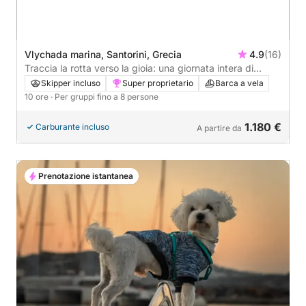
Vlychada marina, Santorini, Grecia
4.9
(16)
Traccia la rotta verso la gioia: una giornata intera di
autentica navigazione a vela a Santorini a bordo di una
Skipper incluso
Super proprietario
Barca a vela
barca a vela.
10 ore
· Per gruppi fino a 8 persone
1.180 €
Carburante incluso
A partire da
Prenotazione istantanea