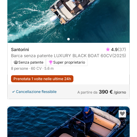
Santorini
4.9
(37)
Barca senza patente LUXURY BLACK BOAT 60CV
(2025)
Senza patente
Super proprietario
8 persone
· 60 CV
· 5.6 m
Prenotata 1 volte nelle ultime 24h
390 €
Cancellazione flessibile
A partire da
/giorno