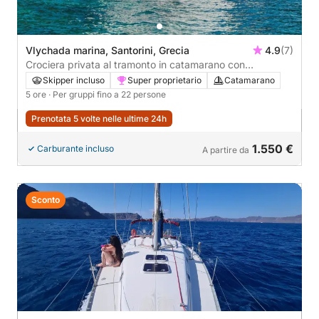
Vlychada marina, Santorini, Grecia
4.9
(7)
Crociera privata al tramonto in catamarano con
barbecue, bevande e trasferimenti inclusi.
Skipper incluso
Super proprietario
Catamarano
5 ore
· Per gruppi fino a 22 persone
Prenotata 5 volte nelle ultime 24h
1.550 €
Carburante incluso
A partire da
Sconto