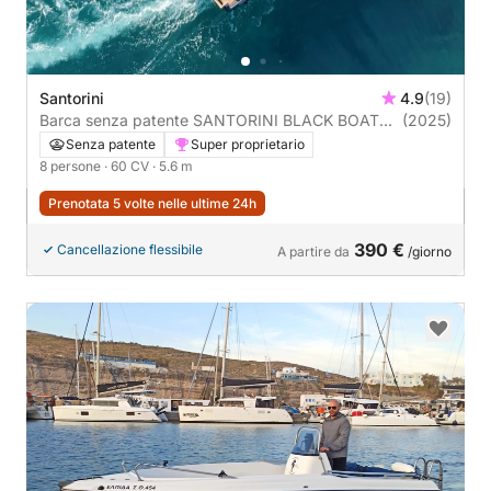
Santorini
4.9
(19)
Barca senza patente SANTORINI BLACK BOAT
(2025)
60CV
Senza patente
Super proprietario
8 persone
· 60 CV
· 5.6 m
Prenotata 5 volte nelle ultime 24h
390 €
Cancellazione flessibile
A partire da
/giorno