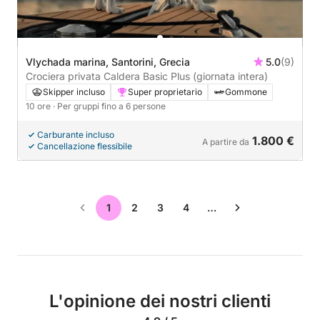
Vlychada marina, Santorini, Grecia
5.0
(9)
Crociera privata Caldera Basic Plus (giornata intera)
Skipper incluso
Super proprietario
Gommone
10 ore
· Per gruppi fino a 6 persone
Carburante incluso
1.800 €
A partire da
Cancellazione flessibile
1
2
3
4
…
L'opinione dei nostri clienti