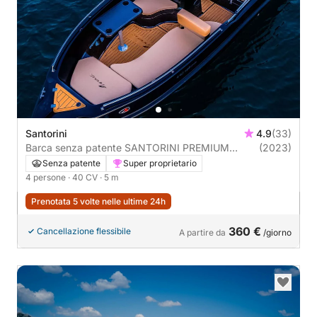
Santorini
4.9
(33)
Barca senza patente SANTORINI PREMIUM
(2023)
BLACK 40CV
Senza patente
Super proprietario
4 persone
· 40 CV
· 5 m
Prenotata 5 volte nelle ultime 24h
360 €
Cancellazione flessibile
A partire da
/giorno