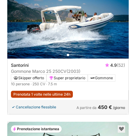
Santorini
4.9
(52)
Gommone Marco 25 250CV
(2003)
Skipper offerto
Super proprietario
Gommone
10 persone
· 250 CV
· 7.5 m
Prenotata 1 volte nelle ultime 24h
450 €
Cancellazione flessibile
A partire da
/giorno
Prenotazione istantanea