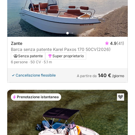
Zante
4.9
(41)
Barca senza patente Karel Paxos 170 50CV
(2026)
Senza patente
Super proprietario
6 persone
· 50 CV
· 5.1 m
140 €
Cancellazione flessibile
A partire da
/giorno
Prenotazione istantanea