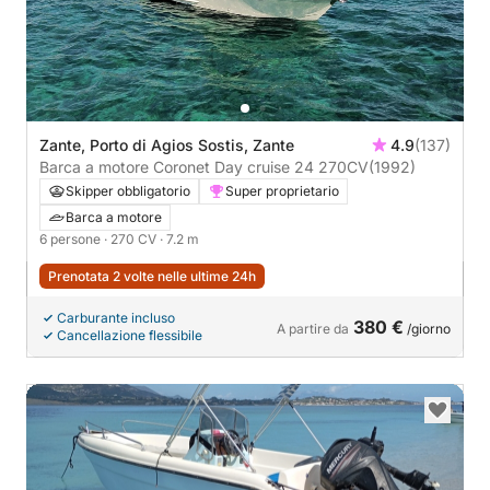
Zante, Porto di Agios Sostis, Zante
4.9
(137)
Barca a motore Coronet Day cruise 24 270CV
(1992)
Skipper obbligatorio
Super proprietario
Barca a motore
6 persone
· 270 CV
· 7.2 m
Prenotata 2 volte nelle ultime 24h
Carburante incluso
380 €
A partire da
/giorno
Cancellazione flessibile