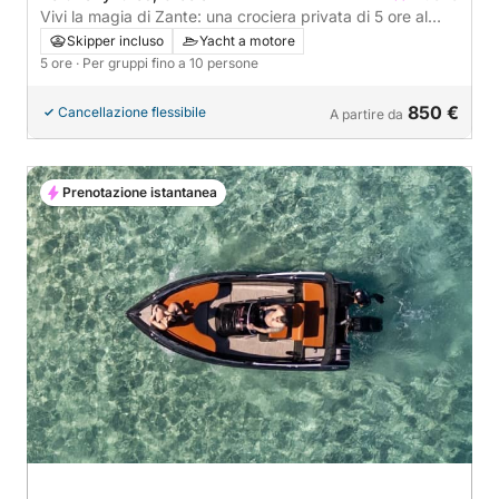
Vivi la magia di Zante: una crociera privata di 5 ore al
tramonto a bordo di uno yacht di lusso (direzione nord o
Skipper incluso
Yacht a motore
sud).
5 ore
· Per gruppi fino a 10 persone
850 €
Cancellazione flessibile
A partire da
Prenotazione istantanea