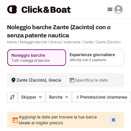
Noleggio barche Zante (Zacinto) con o
senza patente nautica
Home
/
Noleggio barche
/
Grecia
/
Isole Ionie
/
Zante
/
Zante (Zacinto)
Esperienze giornaliere
Noleggio barche
Attività con il capitano
Tutti i noleggi di barche
Zante (Zacinto), Grecia
Specifica le date
Skipper
Barche
Prenotazione istantanea
Aggiungi le date per trovare la tua barca
ideale al miglior prezzo