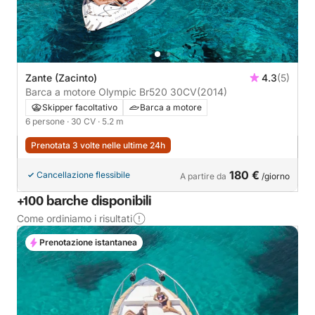
Zante (Zacinto)
4.3
(5)
Barca a motore Olympic Br520 30CV
(2014)
Skipper facoltativo
Barca a motore
6 persone
· 30 CV
· 5.2 m
Prenotata 3 volte nelle ultime 24h
180 €
Cancellazione flessibile
A partire da
/giorno
+100 barche disponibili
Come ordiniamo i risultati
Prenotazione istantanea