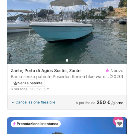
Zante, Porto di Agios Sostis, Zante
Nuovo
Barca senza patente Poseidon Ranieri blue water
(2020)
170 30CV
Senza patente
6 persone
· 30 CV
· 5 m
250 €
Cancellazione flessibile
A partire da
/giorno
Prenotazione istantanea