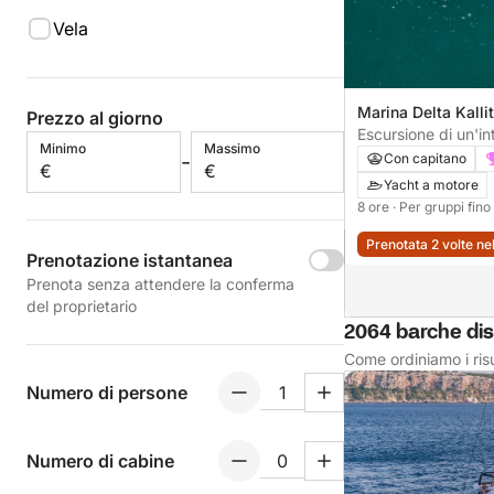
Vela
Marina Delta Kalli
Prezzo al giorno
Grecia
Escursione di un'int
Minimo
Massimo
Egina e Moni.
-
Con capitano
€
€
Yacht a motore
8 ore
· Per gruppi fin
Prenotata 2 volte ne
Prenotazione istantanea
Prenota senza attendere la conferma
del proprietario
2064 barche dis
Come ordiniamo i risu
Numero di persone
Numero di cabine