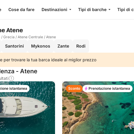
e
Cose da fare
Destinazioni
Tipi di barche
Tipi di 
he Atene
e
/
Grecia
/
Atene Centrale
/
Atene
Santorini
Mykonos
Zante
Rodi
e per trovare la tua barca ideale al miglior prezzo
denza - Atene
ltati
zione istantanea
Sconto
Prenotazione istantanea