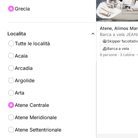
Grecia
Atene, Alimos Mar
Localita
Barca a vela JE
ODYSSEY 36I 11m
Skipper facoltati
Tutte le località
Barca a vela
6 persone
· 3 cabine
·
Acaia
Arcadia
Argolide
Arta
Atene Centrale
Atene Meridionale
Atene Settentrionale