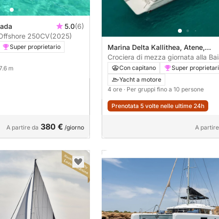
fada
5.0
(6)
Gommone Mostro Offshore 250CV
(2025)
Marina Delta Kallithea, Atene,
Super proprietario
Grecia
Crociera di mezza giornata alla Bai
Peristeria - Isola di Salamina
Con capitano
Super proprietar
 7.6 m
Yacht a motore
4 ore
· Per gruppi fino a 10 persone
Prenotata 5 volte nelle ultime 24h
380 €
A partire da
/giorno
A partir