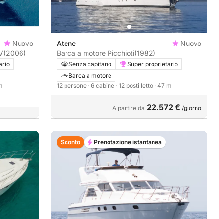
Nuovo
Atene
Nuovo
400CV
(2006)
Barca a motore Picchioti
(1982)
ario
Senza capitano
Super proprietario
Barca a motore
 m
12 persone
· 6 cabine
· 12 posti letto
· 47 m
22.572 €
A partire da
/giorno
Sconto
Prenotazione istantanea