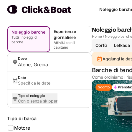
Noleggio barch
Noleggio barc
Esperienze
Noleggio barche
Home
/
Noleggio barch
giornaliere
Tutti i noleggi di
barche
Attività con il
Corfù
Lefkada
capitano
Dove
Aggiungi le dat
Atene, Grecia
Barche di ten
Come ordiniamo i risu
Date
Specifica le date
Sconto
Prenota
Tipo di noleggio
Con o senza skipper
Tipo di barca
Motore