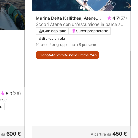
Marina Delta Kallithea, Atene,
4.7
(57)
Grecia
Scopri Atene con un'escursione in barca a
vela di un'intera giornata.
Con capitano
Super proprietario
Barca a vela
10 ore
· Per gruppi fino a 8 persone
Prenotata 2 volte nelle ultime 24h
5.0
(26)
iese
io
600 €
450 €
e da
A partire da