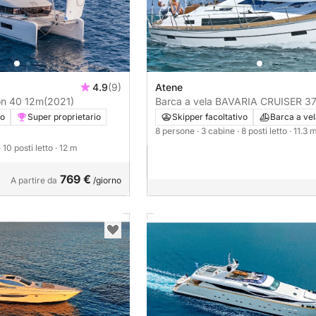
4.9
(9)
Atene
n 40 12m
(2021)
Barca a vela BAVARIA CRUISER 3
11m
vo
Super proprietario
Skipper facoltativo
Barca a ve
8 persone
· 3 cabine
· 8 posti letto
· 11.3 
· 10 posti letto
· 12 m
769 €
A partire da
/giorno