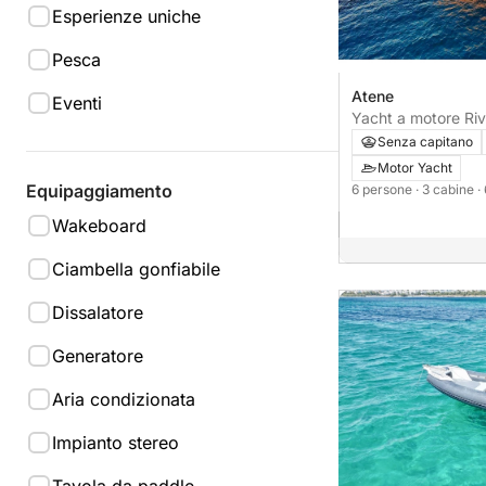
Esperienze uniche
Pesca
Atene
Eventi
Yacht a motore Riva Splendida 72 HT
2600CV
Senza capitano
Motor Yacht
Equipaggiamento
6 persone
· 3 cabine
·
Wakeboard
Ciambella gonfiabile
Dissalatore
Generatore
Aria condizionata
Impianto stereo