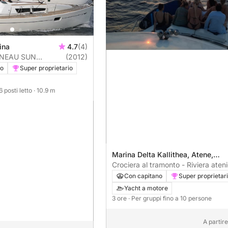
ina
4.7
(4)
ANNEAU SUN
(2012)
vo
Super proprietario
 6 posti letto
· 10.9 m
Marina Delta Kallithea, Atene,
Grecia
Crociera al tramonto - Riviera aten
Con capitano
Super proprietar
Yacht a motore
3 ore
· Per gruppi fino a 10 persone
A partir