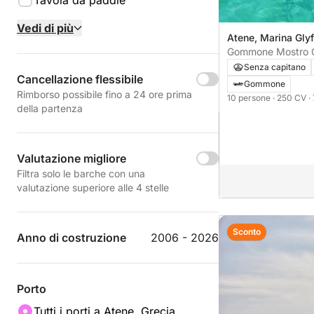
Tavola da paddle
Vedi di più
Atene, Marina Gly
Senza capitano
Cancellazione flessibile
Gommone
Rimborso possibile fino a 24 ore prima
10 persone
· 250 CV
·
della partenza
Valutazione migliore
Filtra solo le barche con una
valutazione superiore alle 4 stelle
Sconto
Anno di costruzione
2006 - 2026
Porto
Tutti i porti a Atene, Grecia