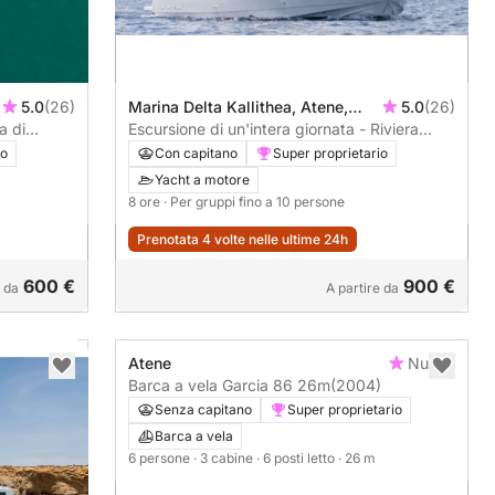
5.0
(26)
Marina Delta Kallithea, Atene,
5.0
(26)
a di
Grecia
Escursione di un'intera giornata - Riviera
ateniese
io
Con capitano
Super proprietario
Yacht a motore
8 ore
· Per gruppi fino a 10 persone
Prenotata 4 volte nelle ultime 24h
600 €
900 €
e da
A partire da
Atene
Nuovo
Barca a vela Garcia 86 26m
(2004)
Senza capitano
Super proprietario
Barca a vela
6 persone
· 3 cabine
· 6 posti letto
· 26 m