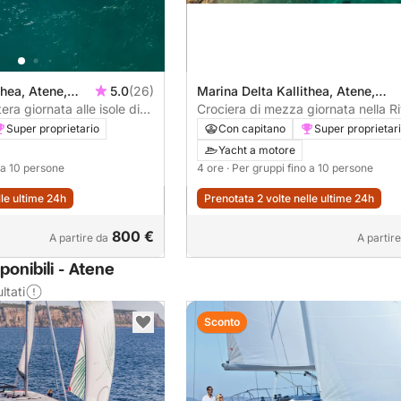
thea, Atene,
5.0
(26)
Marina Delta Kallithea, Atene,
era giornata alle isole di
Grecia
Crociera di mezza giornata nella Ri
ateniese
Super proprietario
Con capitano
Super proprietar
Yacht a motore
o a 10 persone
4 ore
· Per gruppi fino a 10 persone
lle ultime 24h
Prenotata 2 volte nelle ultime 24h
800 €
A partire da
A partir
ponibili - Atene
ltati
Sconto