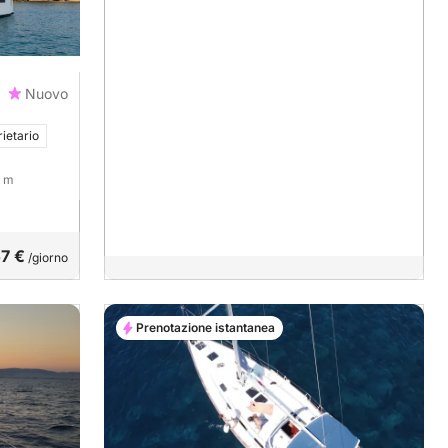
Nuovo
ietario
9 m
57 €
/giorno
Prenotazione istantanea