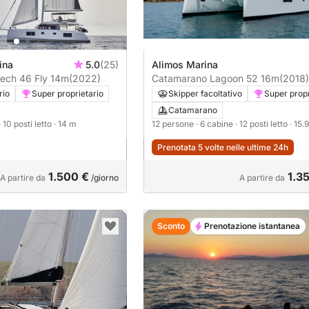
ina
5.0
(25)
Alimos Marina
ech 46 Fly 14m
(2022)
Catamarano Lagoon 52 16m
(2018)
rio
Super proprietario
Skipper facoltativo
Super propr
Catamarano
· 10 posti letto
· 14 m
12 persone
· 6 cabine
· 12 posti letto
· 15.
Prenotata 5 volte nelle ultime 24h
1.500 €
1.3
A partire da
/giorno
A partire da
Sconto
Prenotazione istantanea