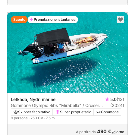
Sconto
Prenotazione istantanea
Lefkada, Nydri marine
5.0
(13)
Gommone Olympic Ribs "Mirabella" / Cruiser
(2024)
250CV
Skipper facoltativo
Super proprietario
Gommone
9 persone
· 250 CV
· 7.5 m
490 €
A partire da
/giorno