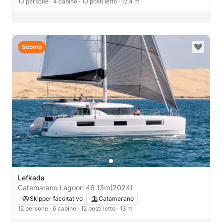
10 persone
· 4 cabine
· 10 posti letto
· 12.4 m
Sconto
Lefkada
Catamarano Lagoon 46 13m
(2024)
Skipper facoltativo
Catamarano
12 persone
· 6 cabine
· 12 posti letto
· 13 m