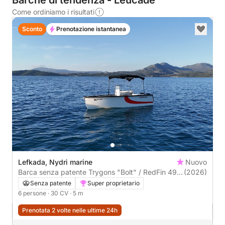
Barche di tendenza - Leucade
Come ordiniamo i risultati
Sconto
Prenotazione istantanea
Lefkada, Nydri marine
Nuovo
Barca senza patente Trygons "Bolt" / RedFin 49
(2026)
30CV
Senza patente
Super proprietario
6 persone
· 30 CV
· 5 m
Prenotata 2 volte nelle ultime 24h