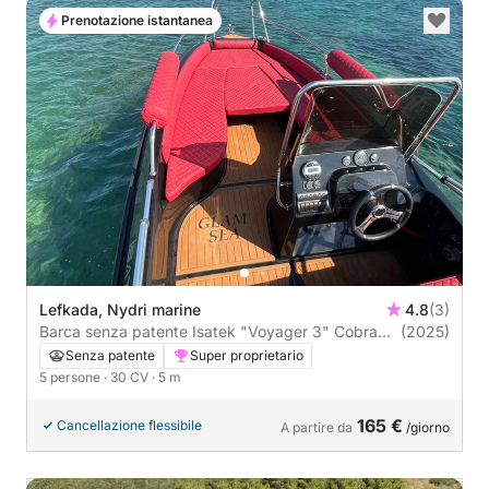
Prenotazione istantanea
Lefkada, Nydri marine
4.8
(3)
Barca senza patente Isatek "Voyager 3" Cobra
(2025)
495 30CV
Senza patente
Super proprietario
5 persone
· 30 CV
· 5 m
165 €
Cancellazione flessibile
A partire da
/giorno