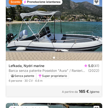
Sconto
Prenotazione istantanea
Lefkada, Nydri marine
5.0
(41)
Barca senza patente Poseidon "Aura" / Ranieri
(2022)
455 30CV
Senza patente
Super proprietario
6 persone
· 30 CV
· 4.6 m
165 €
A partire da
/giorno