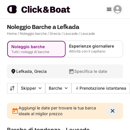
Noleggio Barche a Lefkada
Home
/
Noleggio barche
/
Grecia
/
Leucade
/
Leucade
Esperienze giornaliere
Noleggio barche
Attività con il capitano
Tutti i noleggi di barche
Lefkada, Grecia
Specifica le date
Skipper
Barche
Prenotazione istantanea
Aggiungi le date per trovare la tua barca
ideale al miglior prezzo