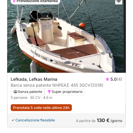
Prenotazione istantanea
Lefkada, Lefkas Marina
5.0
(4)
Barca senza patente ΝΗΡΕΑΣ 455 30CV
(2018)
Senza patente
Super proprietario
5 persone
· 30 CV
· 4.6 m
Prenotata 5 volte nelle ultime 24h
130 €
Cancellazione flessibile
A partire da
/giorno