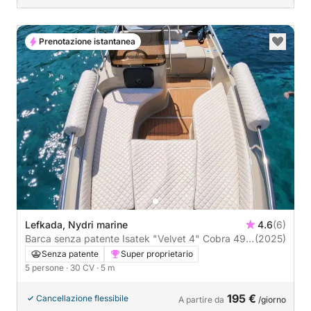
Prenotazione istantanea
Lefkada, Nydri marine
4.6
(6)
Barca senza patente Isatek "Velvet 4" Cobra 495
(2025)
30CV
Senza patente
Super proprietario
5 persone
· 30 CV
· 5 m
195 €
Cancellazione flessibile
A partire da
/giorno