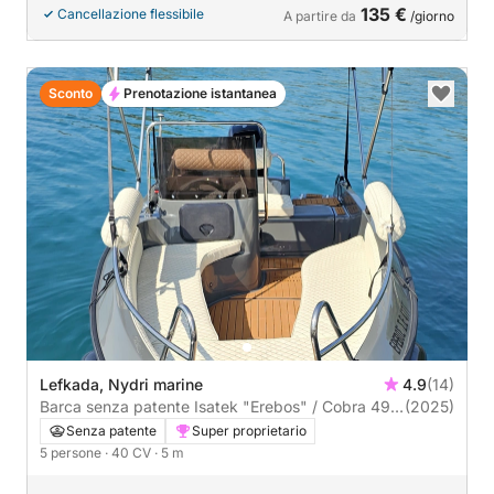
135 €
Cancellazione flessibile
A partire da
/giorno
Sconto
Prenotazione istantanea
Lefkada, Nydri marine
4.9
(14)
Barca senza patente Isatek "Erebos" / Cobra 495
(2025)
40CV
Senza patente
Super proprietario
5 persone
· 40 CV
· 5 m