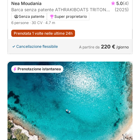
Nea Moudania
5.0
(4)
Barca senza patente ATHRAKIBOATS TRITON
(2025)
4.74 30CV
Senza patente
Super proprietario
6 persone
· 30 CV
· 4.7 m
Prenotata 1 volte nelle ultime 24h
220 €
Cancellazione flessibile
A partire da
/giorno
Prenotazione istantanea