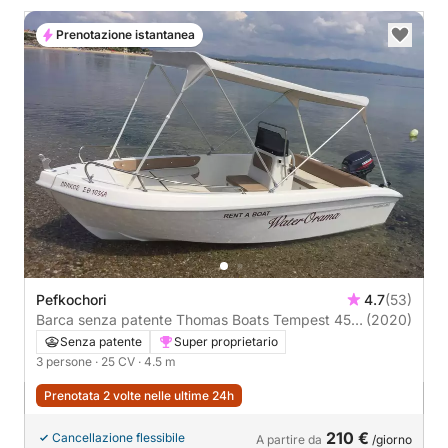
Prenotazione istantanea
Pefkochori
4.7
(53)
Barca senza patente Thomas Boats Tempest 450
(2020)
25CV
Senza patente
Super proprietario
3 persone
· 25 CV
· 4.5 m
Prenotata 2 volte nelle ultime 24h
210 €
Cancellazione flessibile
A partire da
/giorno