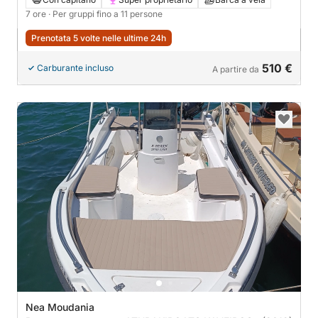
7 ore
· Per gruppi fino a 11 persone
Prenotata 5 volte nelle ultime 24h
510 €
Carburante incluso
A partire da
Nea Moudania