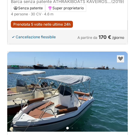
Barca senza patente ATHRAKIBOATS KAVEIROS
(2019)
4.58 30CV
Senza patente
Super proprietario
4 persone
· 30 CV
· 4.6 m
Prenotata 5 volte nelle ultime 24h
170 €
Cancellazione flessibile
A partire da
/giorno