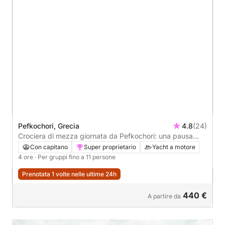
Pefkochori, Grecia
4.8
(24)
Crociera di mezza giornata da Pefkochori: una pausa
rinfrescante in acqua
Con capitano
Super proprietario
Yacht a motore
4 ore
· Per gruppi fino a 11 persone
Prenotata 1 volte nelle ultime 24h
440 €
A partire da