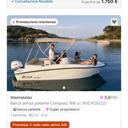
1.750 €
Cancellazione flessibile
A partire da
Prenotazione istantanea
Vourvourou
5.0
(16)
Barca senza patente Compass 168 cc 60CV
(2022)
Senza patente
Super proprietario
7 persone
· 60 CV
· 5 m
Prenotata 3 volte nelle ultime 24h