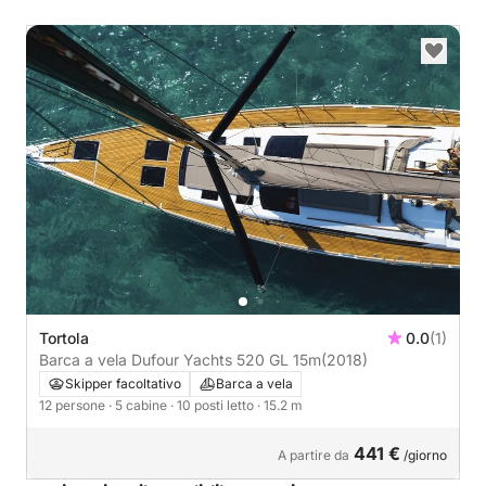
Tortola
0.0
(1)
Barca a vela Dufour Yachts 520 GL 15m
(2018)
Skipper facoltativo
Barca a vela
12 persone
· 5 cabine
· 10 posti letto
· 15.2 m
441 €
A partire da
/giorno