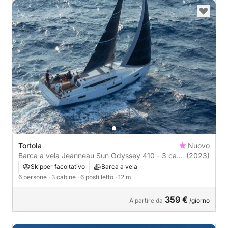
Tortola
Nuovo
Barca a vela Jeanneau Sun Odyssey 410 - 3 cab.
(2023)
12m
Skipper facoltativo
Barca a vela
6 persone
· 3 cabine
· 6 posti letto
· 12 m
359 €
A partire da
/giorno