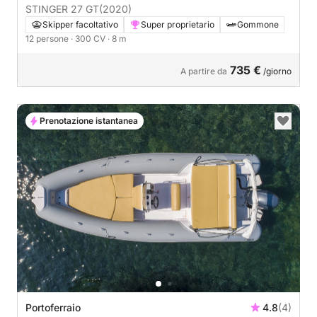
STINGER 27 GT
(2020)
Skipper facoltativo
Super proprietario
Gommone
12 persone
· 300 CV
· 8 m
735 €
A partire da
/giorno
Prenotazione istantanea
Portoferraio
4.8
(4)