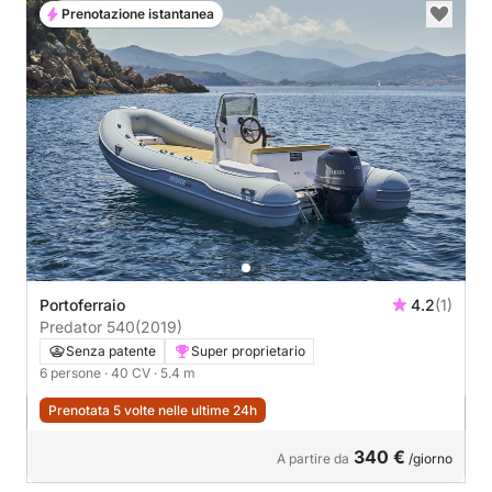
Prenotazione istantanea
Portoferraio
4.2
(1)
Predator 540
(2019)
Senza patente
Super proprietario
6 persone
· 40 CV
· 5.4 m
Prenotata 5 volte nelle ultime 24h
340 €
A partire da
/giorno