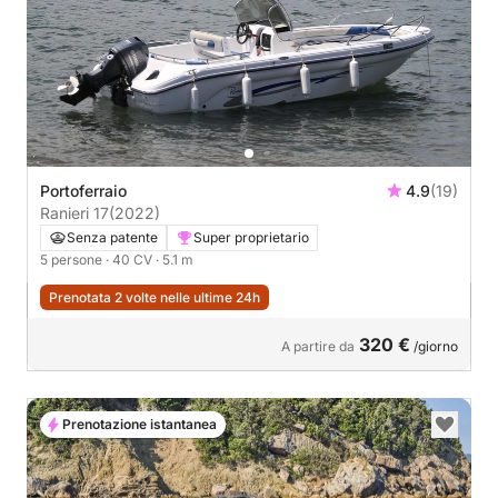
Portoferraio
4.9
(19)
Ranieri 17
(2022)
Senza patente
Super proprietario
5 persone
· 40 CV
· 5.1 m
Prenotata 2 volte nelle ultime 24h
320 €
A partire da
/giorno
Prenotazione istantanea