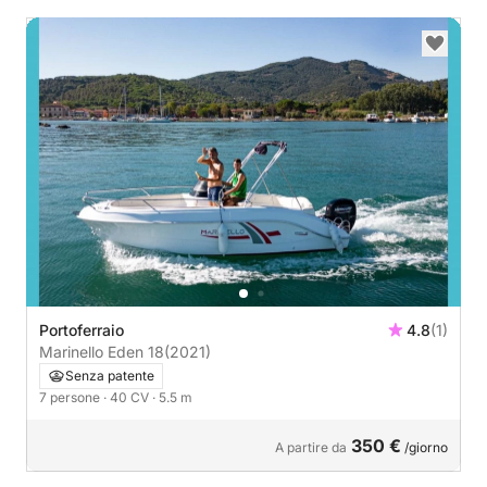
Portoferraio
4.8
(1)
Marinello Eden 18
(2021)
Senza patente
7 persone
· 40 CV
· 5.5 m
350 €
A partire da
/giorno