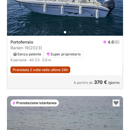
Portoferraio
4.6
(6)
Ranieri 19
(2023)
Senza patente
Super proprietario
6 persone
· 40 CV
· 5.6 m
Prenotata 2 volte nelle ultime 24h
370 €
A partire da
/giorno
Prenotazione istantanea