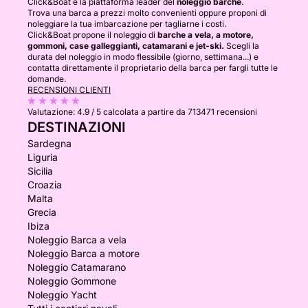
Click&Boat è la piattaforma leader del
noleggio barche
.
Trova una barca a prezzi molto convenienti oppure proponi di
noleggiare la tua imbarcazione per tagliarne i costi.
Click&Boat propone il noleggio di
barche a vela, a motore,
gommoni, case galleggianti, catamarani e jet-ski.
Scegli la
durata del noleggio in modo flessibile (giorno, settimana...) e
contatta direttamente il proprietario della barca per fargli tutte le
domande.
RECENSIONI CLIENTI
Valutazione:
4.9 / 5
calcolata a partire da 713471 recensioni
DESTINAZIONI
Sardegna
Liguria
Sicilia
Croazia
Malta
Grecia
Ibiza
Noleggio Barca a vela
Noleggio Barca a motore
Noleggio Catamarano
Noleggio Gommone
Noleggio Yacht