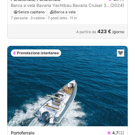
Barca a vela Bavaria Yachtbau Bavaria Cruiser 37
(2024)
- 3 cab. 11m
Senza capitano
Barca a vela
7 persone
· 3 cabine
· 7 posti letto
· 11 m
423 €
A partire da
/giorno
Prenotazione istantanea
Portoferraio
4.7
(3)