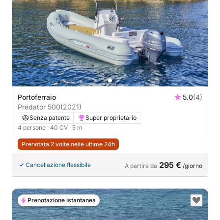
Portoferraio
5.0
(4)
Predator 500
(2021)
Senza patente
Super proprietario
4 persone
· 40 CV
· 5 m
Prenotata 2 volte nelle ultime 24h
295 €
Cancellazione flessibile
A partire da
/giorno
Prenotazione istantanea