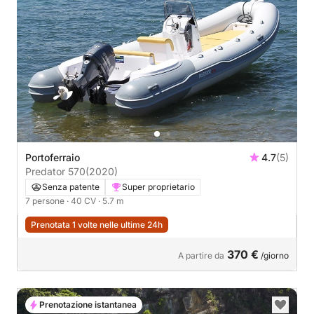
Portoferraio
4.7
(5)
Predator 570
(2020)
Senza patente
Super proprietario
7 persone
· 40 CV
· 5.7 m
Prenotata 1 volte nelle ultime 24h
370 €
A partire da
/giorno
Prenotazione istantanea