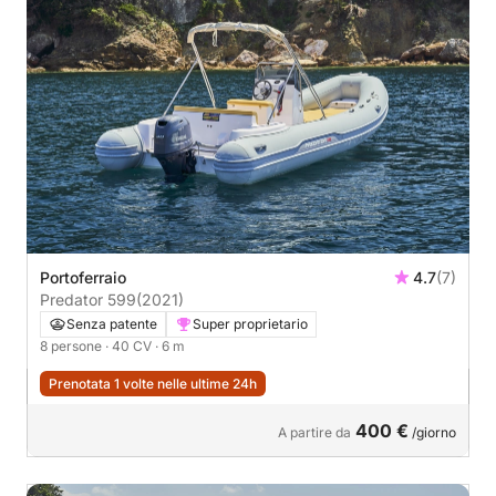
Portoferraio
4.7
(7)
Predator 599
(2021)
Senza patente
Super proprietario
8 persone
· 40 CV
· 6 m
Prenotata 1 volte nelle ultime 24h
400 €
A partire da
/giorno