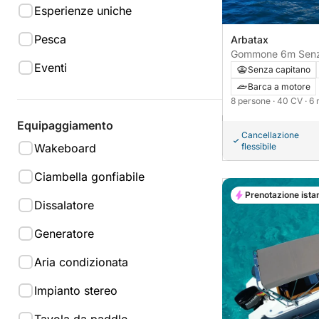
Esperienze uniche
Pesca
Arbatax
Gommone 6m Senza
Eventi
Persone – Cala Gol
Senza capitano
Barca a motore
8 persone
· 40 CV
· 6
Equipaggiamento
Cancellazione
Wakeboard
flessibile
Ciambella gonfiabile
Prenotazione ista
Dissalatore
Generatore
Aria condizionata
Impianto stereo