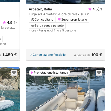
Arbatax, Italia
4.5
(7)
Fuga ad Arbatax: 4 ore di relax su un
motoscafo
Con capitano
Super proprietario
4.9
(5)
Barca senza patente
 la vera
4 ore
· Per gruppi fino a 5 persone
a
rsone
1.450 €
190 €
Cancellazione flessibile
a
A partire da
Prenotazione istantanea