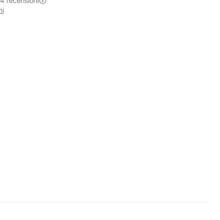
74 recensioni
ni