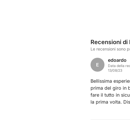
Recensioni di
Le recensioni sono p
edoardo
E
Data della re
13/08/23
Bellissima esperi
prima del giro in b
fare il tutto in s
la prima volta. Disponibili a fronte anche di eventuali imprevisti,
una nota positiva 
esperienza. P.S: Comodità 4 stelle solo perché bisogna farsi un
idea di dimension