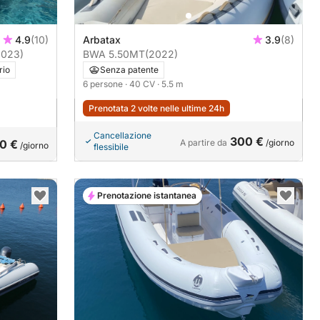
4.9
(10)
Arbatax
3.9
(8)
2023)
BWA 5.50MT
(2022)
rio
Senza patente
6 persone
· 40 CV
· 5.5 m
Prenotata 2 volte nelle ultime 24h
Cancellazione
300 €
0 €
A partire da
/giorno
/giorno
flessibile
Prenotazione istantanea