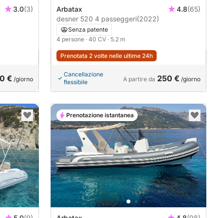
3.0
(3)
Arbatax
4.8
(65)
desner 520 4 passeggeri
(2022)
Senza patente
4 persone
· 40 CV
· 5.2 m
Prenotata 2 volte nelle ultime 24h
Cancellazione
0 €
250 €
/giorno
A partire da
/giorno
flessibile
Prenotazione istantanea
5.0
(9)
Arbatax
4.8
(98)