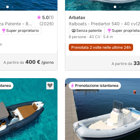
5.0
(1)
Arbatax
 Patente – 8
(2026)
Italboats - Predartor 540 - 40 cv
(
oritzé & Orosei
Super proprietario
Senza patente
Super proprieta
6 persone
· 40 CV
· 5.4 m
 m
Prenotata 2 volte nelle ultime 24h
400 €
A partire da
/giorno
33
A partire da
ntanea
Prenotazione istantanea