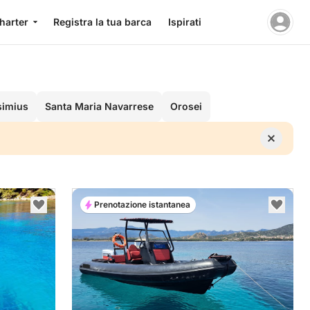
charter
Registra la tua barca
Ispirati
simius
Santa Maria Navarrese
Orosei
Prenotazione istantanea