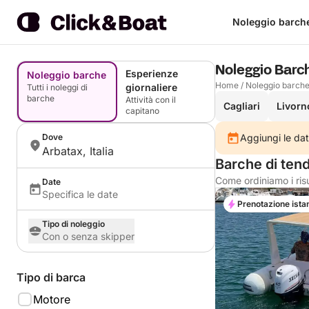
Noleggio barch
Noleggio Barc
Esperienze
Noleggio barche
Home
/
Noleggio barch
giornaliere
Tutti i noleggi di
barche
Attività con il
Cagliari
Livorn
capitano
Dove
Aggiungi le dat
Arbatax, Italia
Barche di ten
Come ordiniamo i risu
Date
Specifica le date
Prenotazione ista
Tipo di noleggio
Con o senza skipper
Tipo di barca
Motore