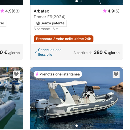
4.9
(63)
Arbatax
4.9
(6)
Domar F6
(2024)
rio
Senza patente
6 persone
· 6 m
Prenotata 2 volte nelle ultime 24h
Cancellazione
0 €
380 €
/giorno
A partire da
/giorno
flessibile
Prenotazione istantanea