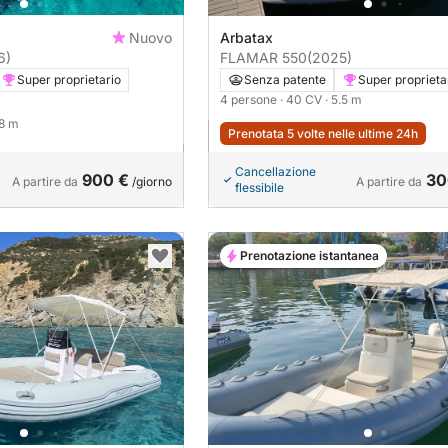
Nuovo
Arbatax
6)
FLAMAR 550
(2025)
Super proprietario
Senza patente
Super proprieta
4 persone
· 40 CV
· 5.5 m
 8 m
Prenotata 5 volte nelle ultime 24h
Cancellazione
900 €
30
A partire da
/giorno
A partire da
flessibile
Prenotazione istantanea