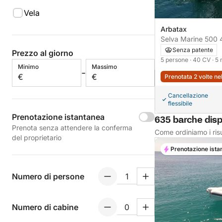
Vela
Arbatax
Selva Marine 500 
Senza patente
Prezzo al giorno
5 persone
· 40 CV
· 5
Minimo
Massimo
-
€
€
Prenotata 2 volte ne
Cancellazione
flessibile
Prenotazione istantanea
635 barche dispo
Prenota senza attendere la conferma
Come ordiniamo i risu
del proprietario
Prenotazione ista
Numero di persone
Numero di cabine