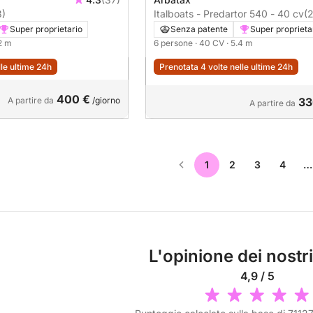
3)
Italboats - Predartor 540 - 40 cv
(
Super proprietario
Senza patente
Super proprieta
.2 m
6 persone
· 40 CV
· 5.4 m
lle ultime 24h
Prenotata 4 volte nelle ultime 24h
400 €
A partire da
/giorno
33
A partire da
1
2
3
4
…
L'opinione dei nostri
4,9 / 5