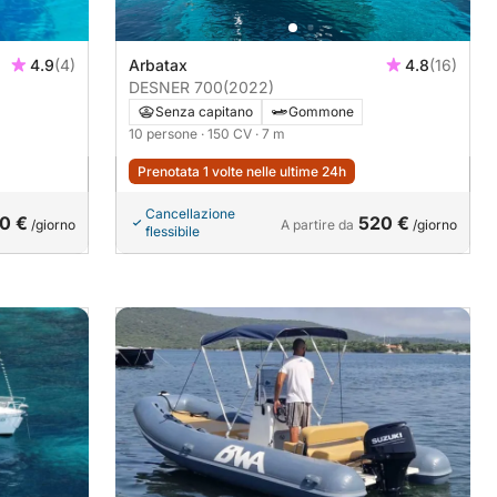
4.9
(4)
Arbatax
4.8
(16)
DESNER 700
(2022)
Senza capitano
Gommone
10 persone
· 150 CV
· 7 m
Prenotata 1 volte nelle ultime 24h
Cancellazione
0 €
520 €
/giorno
A partire da
/giorno
flessibile