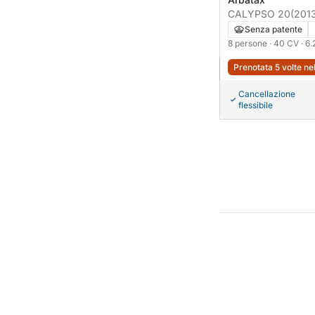
CALYPSO 20
(201
Senza patente
8 persone
· 40 CV
· 6
Prenotata 5 volte ne
Cancellazione
flessibile