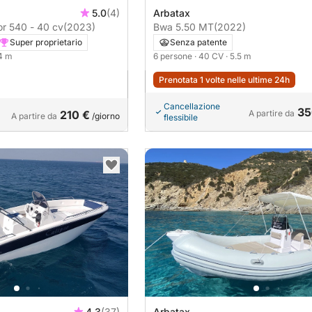
5.0
(4)
Arbatax
or 540 - 40 cv
(2023)
Bwa 5.50 MT
(2022)
Super proprietario
Senza patente
.4 m
6 persone
· 40 CV
· 5.5 m
Prenotata 1 volte nelle ultime 24h
Cancellazione
35
210 €
A partire da
A partire da
/giorno
flessibile
4.3
(37)
Arbatax