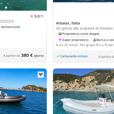
5.0
(1)
70
(2021)
Arbatax, Italia
Gommone
Un giorno alla scoperta di Arbatax:
Dolce Vita in barca a vela.
Proprietario come skipper
Super proprietario
Barca a vel
8 ore 30 minuti
· Per gruppi fino a 10 pe
380 €
A partire da
/giorno
Carburante incluso
A partire d