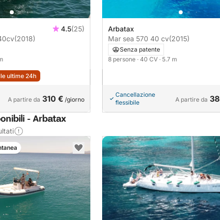
4.5
(25)
Arbatax
40cv
(2018)
Mar sea 570 40 cv
(2015)
Senza patente
 m
8 persone
· 40 CV
· 5.7 m
lle ultime 24h
Cancellazione
310 €
38
A partire da
/giorno
A partire da
flessibile
nibili - Arbatax
ltati
ntanea