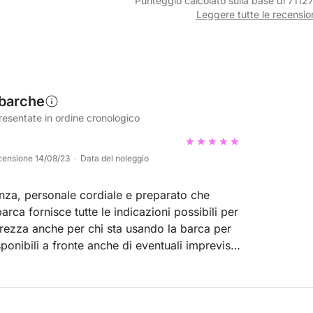
Punteggio calcolato sulla base di 7112
Leggere tutte le recensio
 barche
resentate in ordine cronologico
censione 14/08/23 · Data del noleggio
enza, personale cordiale e preparato che
arca fornisce tutte le indicazioni possibili per
icurezza anche per chi sta usando la barca per
a Davide che ci ha seguiti nella nostra
e barca e persone a bordo, nel nostro
eravamo in 5 e quindi, un po’ stretti. Da rifare.