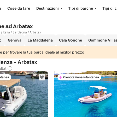
e
Cose da fare
Destinazioni
Tipi di barche
Tipi di 
he ad Arbatax
e
/
Italia
/
Sardegna
/
Arbatax
o
Genova
La Maddalena
Cala Gonone
Gommone Villa
e per trovare la tua barca ideale al miglior prezzo
denza - Arbatax
ltati
ntanea
Prenotazione istantanea