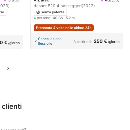
2023)
desner 520 4 passeggeri
(2022)
rio
Senza patente
4 persone
· 40 CV
· 5.2 m
Prenotata 4 volte nelle ultime 24h
Cancellazione
250 €
0 €
A partire da
/giorno
/giorno
flessibile
 clienti