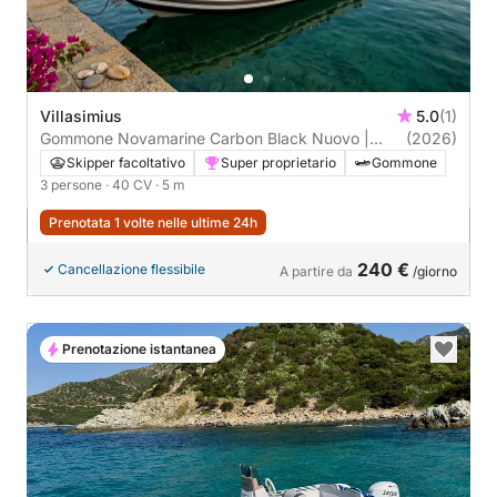
Villasimius
5.0
(1)
Gommone Novamarine Carbon Black Nuovo |
(2026)
Senza patente | 3 Pax
Skipper facoltativo
Super proprietario
Gommone
3 persone
· 40 CV
· 5 m
Prenotata 1 volte nelle ultime 24h
240 €
Cancellazione flessibile
A partire da
/giorno
Prenotazione istantanea