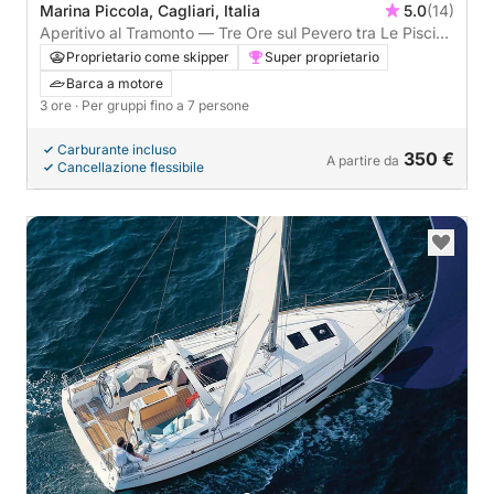
Marina Piccola, Cagliari, Italia
5.0
(14)
Aperitivo al Tramonto — Tre Ore sul Pevero tra Le Piscine
e la Sella del Diavolo
Proprietario come skipper
Super proprietario
Barca a motore
3 ore
· Per gruppi fino a 7 persone
Carburante incluso
350 €
A partire da
Cancellazione flessibile