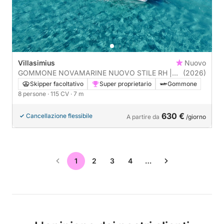
Villasimius
Nuovo
GOMMONE NOVAMARINE NUOVO STILE RH |
(2026)
115CV PATENTE | 8 PAX
Skipper facoltativo
Super proprietario
Gommone
8 persone
· 115 CV
· 7 m
630 €
Cancellazione flessibile
A partire da
/giorno
1
2
3
4
…