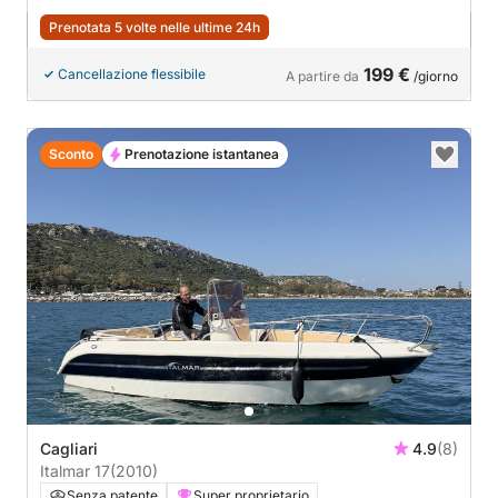
Prenotata 5 volte nelle ultime 24h
199 €
Cancellazione flessibile
A partire da
/giorno
Sconto
Prenotazione istantanea
Cagliari
4.9
(8)
Italmar 17
(2010)
Senza patente
Super proprietario