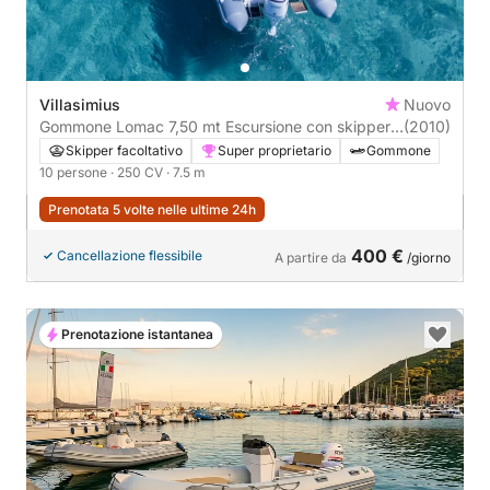
Villasimius
Nuovo
Gommone Lomac 7,50 mt Escursione con skipper
(2010)
in Villasimius
Skipper facoltativo
Super proprietario
Gommone
10 persone
· 250 CV
· 7.5 m
Prenotata 5 volte nelle ultime 24h
400 €
Cancellazione flessibile
A partire da
/giorno
Prenotazione istantanea