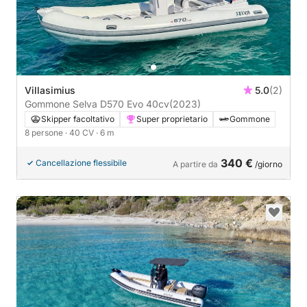
Villasimius
5.0
(2)
Gommone Selva D570 Evo 40cv
(2023)
Skipper facoltativo
Super proprietario
Gommone
8 persone
· 40 CV
· 6 m
340 €
Cancellazione flessibile
A partire da
/giorno