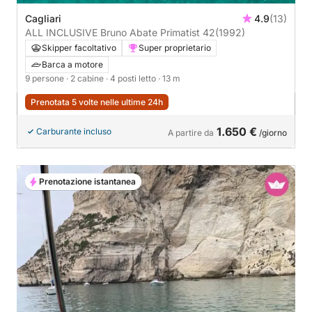
Cagliari
4.9
(13)
ALL INCLUSIVE Bruno Abate Primatist 42
(1992)
Skipper facoltativo
Super proprietario
Barca a motore
9 persone
· 2 cabine
· 4 posti letto
· 13 m
Prenotata 5 volte nelle ultime 24h
1.650 €
Carburante incluso
A partire da
/giorno
Prenotazione istantanea