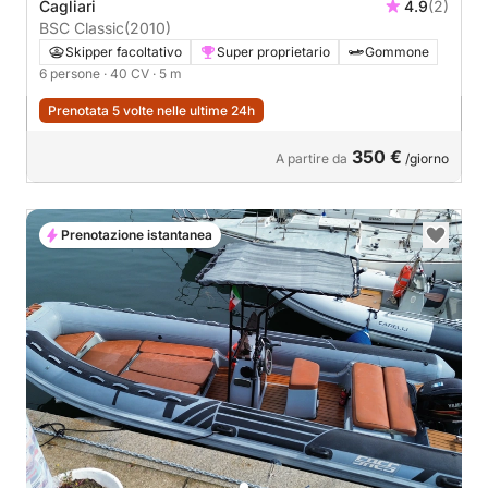
Cagliari
4.9
(2)
BSC Classic
(2010)
Skipper facoltativo
Super proprietario
Gommone
6 persone
· 40 CV
· 5 m
Prenotata 5 volte nelle ultime 24h
350 €
A partire da
/giorno
Prenotazione istantanea