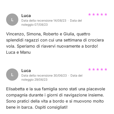
collaborativa ha reso la vacanza ancora più bella
grazie alle spiagge fantastiche che ci ha consigliato.
La barca comodissima e pulita.
Luca
L
Data della recensione 14/08/23 · Data del
noleggio 07/08/23
Vincenzo, Simona, Roberto e Giulia, quattro
splendidi ragazzi con cui una settimana di crociera
vola. Speriamo di riavervi nuovamente a bordo!
Luca e Manu
Luca
L
Data della recensione 30/06/23 · Data del
noleggio 29/06/23
Elisabetta e la sua famiglia sono stati una piacevole
compagnia durante i giorni di navigazione insieme.
Sono pratici della vita a bordo e si muovono molto
bene in barca. Ospiti consigliati!