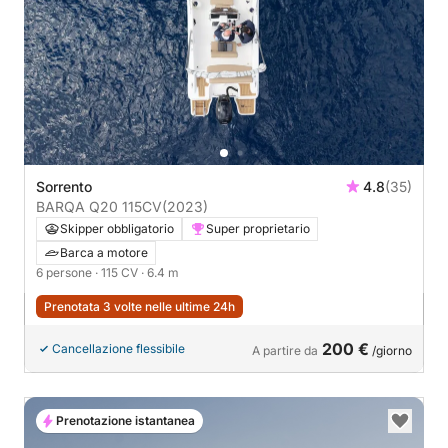
Sorrento
4.8
(35)
BARQA Q20 115CV
(2023)
Skipper obbligatorio
Super proprietario
Barca a motore
6 persone
· 115 CV
· 6.4 m
Prenotata 3 volte nelle ultime 24h
200 €
Cancellazione flessibile
A partire da
/giorno
Prenotazione istantanea