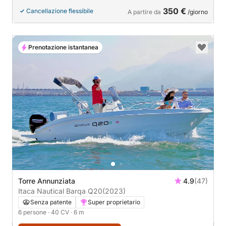
350 €
Cancellazione flessibile
A partire da
/giorno
Prenotazione istantanea
Torre Annunziata
4.9
(47)
Itaca Nautical Barqa Q20
(2023)
Senza patente
Super proprietario
6 persone
· 40 CV
· 6 m