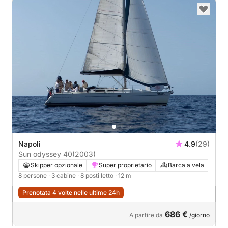
Napoli
4.9
(29)
Sun odyssey 40
(2003)
Skipper opzionale
Super proprietario
Barca a vela
8 persone
· 3 cabine
· 8 posti letto
· 12 m
Prenotata 4 volte nelle ultime 24h
686 €
A partire da
/giorno