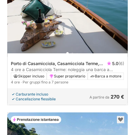
Porto di Casamicciola, Casamicciola Terme,
5.0
(6)
Italia
4 ore a Casamicciola Terme: noleggia una barca a
motore e goditi
Skipper incluso
Super proprietario
Barca a motore
4 ore
· Per gruppi fino a 7 persone
Carburante incluso
270 €
A partire da
Cancellazione flessibile
Prenotazione istantanea