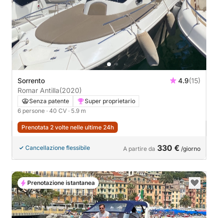
Sorrento
4.9
(15)
Romar Antilla
(2020)
Senza patente
Super proprietario
6 persone
· 40 CV
· 5.9 m
Prenotata 2 volte nelle ultime 24h
330 €
Cancellazione flessibile
A partire da
/giorno
Prenotazione istantanea