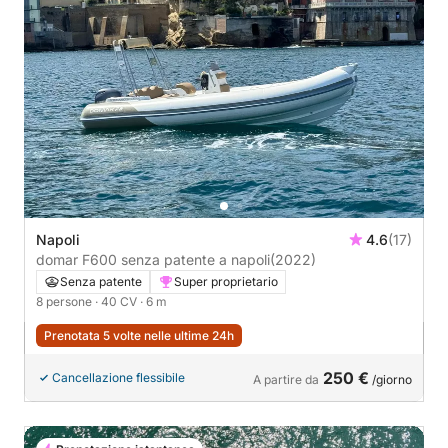
Napoli
4.6
(17)
domar F600 senza patente a napoli
(2022)
Senza patente
Super proprietario
8 persone
· 40 CV
· 6 m
Prenotata 5 volte nelle ultime 24h
250 €
Cancellazione flessibile
A partire da
/giorno