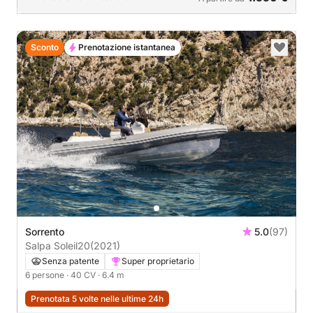
Sconto
Prenotazione istantanea
Sorrento
5.0
(97)
Salpa Soleil20
(2021)
Senza patente
Super proprietario
6 persone
· 40 CV
· 6.4 m
Prenotata 5 volte nelle ultime 24h