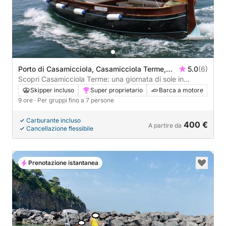
Porto di Casamicciola, Casamicciola Terme,
5.0
(6)
Italia
Scopri Casamicciola Terme: una giornata di sole in
motoscafo
Skipper incluso
Super proprietario
Barca a motore
9 ore
· Per gruppi fino a 7 persone
Carburante incluso
400 €
A partire da
Cancellazione flessibile
Prenotazione istantanea