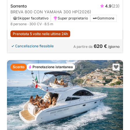
Sorrento
4.9
(23)
BREVA 800 CON YAMAHA 300 HP
(2026)
Skipper facoltativo
Super proprietario
Gommone
8 persone
· 300 CV
· 8.5 m
Prenotata 5 volte nelle ultime 24h
620 €
Cancellazione flessibile
A partire da
/giorno
Sconto
Prenotazione istantanea