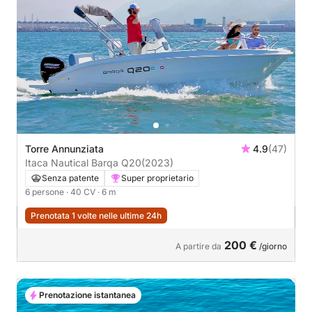
Torre Annunziata
4.9
(47)
Itaca Nautical Barqa Q20
(2023)
Senza patente
Super proprietario
6 persone
· 40 CV
· 6 m
Prenotata 1 volte nelle ultime 24h
200 €
A partire da
/giorno
Prenotazione istantanea