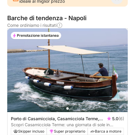
ideale al miglior prezzo
Barche di tendenza - Napoli
Come ordiniamo i risultati
Prenotazione istantanea
Porto di Casamicciola, Casamicciola Terme,
5.0
(6)
Italia
Scopri Casamicciola Terme: una giornata di sole in
motoscafo
Skipper incluso
Super proprietario
Barca a motore