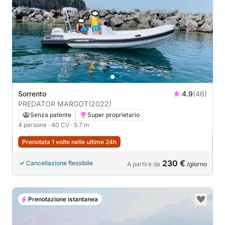
Sorrento
4.9
(46)
PREDATOR MARGOT
(2022)
Senza patente
Super proprietario
4 persone
· 40 CV
· 5.7 m
Prenotata 1 volte nelle ultime 24h
230 €
Cancellazione flessibile
A partire da
/giorno
Prenotazione istantanea