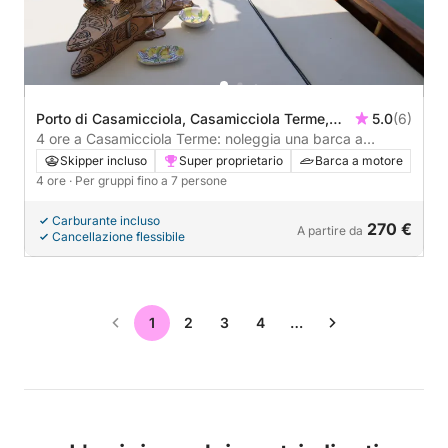
Porto di Casamicciola, Casamicciola Terme,
5.0
(6)
Italia
4 ore a Casamicciola Terme: noleggia una barca a
motore e goditi
Skipper incluso
Super proprietario
Barca a motore
4 ore
· Per gruppi fino a 7 persone
Carburante incluso
270 €
A partire da
Cancellazione flessibile
1
2
3
4
…