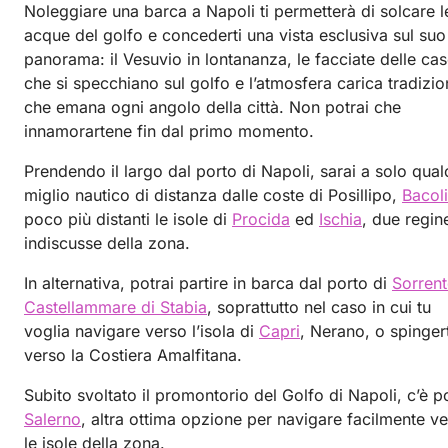
Noleggiare una barca a Napoli ti permetterà di solcare l
acque del golfo e concederti una vista esclusiva sul suo
panorama: il Vesuvio in lontananza, le facciate delle ca
che si specchiano sul golfo e l’atmosfera carica tradizi
che emana ogni angolo della città. Non potrai che
innamorartene fin dal primo momento.
Prendendo il largo dal porto di Napoli, sarai a solo qua
miglio nautico di distanza dalle coste di Posillipo,
Bacoli
poco più distanti le isole di
Procida
ed
Ischia
, due regin
indiscusse della zona.
In alternativa, potrai partire in barca dal porto di
Sorren
Castellammare di Stabia
, soprattutto nel caso in cui tu
voglia navigare verso l’isola di
Capri
, Nerano, o spingert
verso la Costiera Amalfitana.
Subito svoltato il promontorio del Golfo di Napoli, c’è p
Salerno
, altra ottima opzione per navigare facilmente v
le isole della zona.