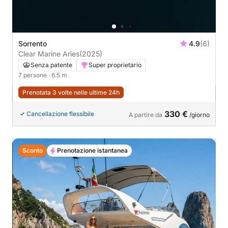
Sorrento
4.9
(6)
Clear Marine Aries
(2025)
Senza patente
Super proprietario
7 persone
· 6.5 m
Prenotata 3 volte nelle ultime 24h
330 €
Cancellazione flessibile
A partire da
/giorno
Sconto
Prenotazione istantanea