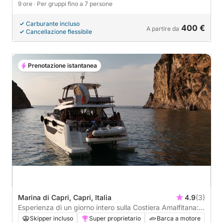
9 ore
· Per gruppi fino a 7 persone
Carburante incluso
400 €
A partire da
Cancellazione flessibile
Prenotazione istantanea
Marina di Capri, Capri, Italia
4.9
(3)
Esperienza di un giorno intero sulla Costiera Amalfitana:
Furore, Amalfi e le isole Li Galli
Skipper incluso
Super proprietario
Barca a motore