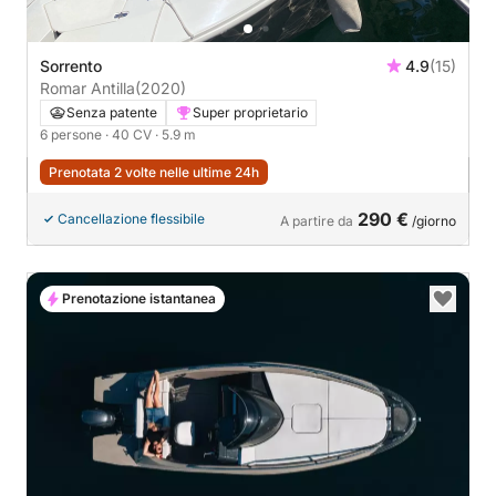
Sorrento
4.9
(15)
Romar Antilla
(2020)
Senza patente
Super proprietario
6 persone
· 40 CV
· 5.9 m
Prenotata 2 volte nelle ultime 24h
290 €
Cancellazione flessibile
A partire da
/giorno
Prenotazione istantanea