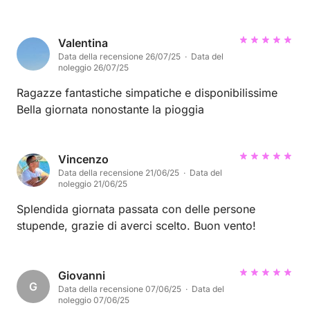
visitato Procida, Ischia, Capri e la penisola
Sorrentina, è stata una bella minicrociera, mi auguro
che gli ospiti siano stati bene a bordo della Mariny e
Valentina
Data della recensione 26/07/25 · Data del
che ritornino ancora a trovarci
noleggio 26/07/25
Ragazze fantastiche simpatiche e disponibilissime
Bella giornata nonostante la pioggia
Vincenzo
Data della recensione 21/06/25 · Data del
noleggio 21/06/25
Splendida giornata passata con delle persone
stupende, grazie di averci scelto. Buon vento!
Giovanni
G
Data della recensione 07/06/25 · Data del
noleggio 07/06/25