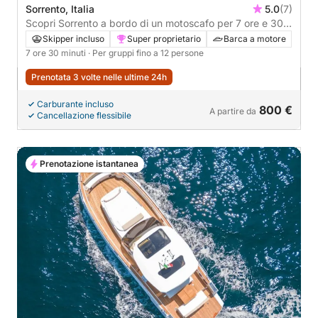
Sorrento, Italia
5.0
(7)
Scopri Sorrento a bordo di un motoscafo per 7 ore e 30
minuti.
Skipper incluso
Super proprietario
Barca a motore
7 ore 30 minuti
· Per gruppi fino a 12 persone
Prenotata 3 volte nelle ultime 24h
Carburante incluso
800 €
A partire da
Cancellazione flessibile
Prenotazione istantanea