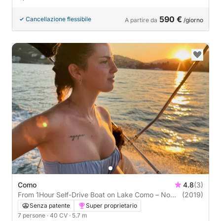
590 €
Cancellazione flessibile
A partire da
/giorno
Como
4.8
(3)
From 1Hour Self-Drive Boat on Lake Como – No
(2019)
License Needed
Senza patente
Super proprietario
7 persone
· 40 CV
· 5.7 m