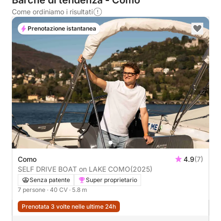
Barche di tendenza - Como
Come ordiniamo i risultati
Prenotazione istantanea
Como
4.9
(7)
SELF DRIVE BOAT on LAKE COMO
(2025)
Senza patente
Super proprietario
7 persone
· 40 CV
· 5.8 m
Prenotata 3 volte nelle ultime 24h