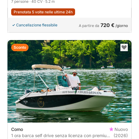
7 persone
· 40 CV
· 5.2 m
Prenotata 5 volte nelle ultime 24h
720 €
Cancellazione flessibile
A partire da
/giorno
Sconto
Como
Nuovo
1 ora barca self drive senza licenza con premium
(2026)