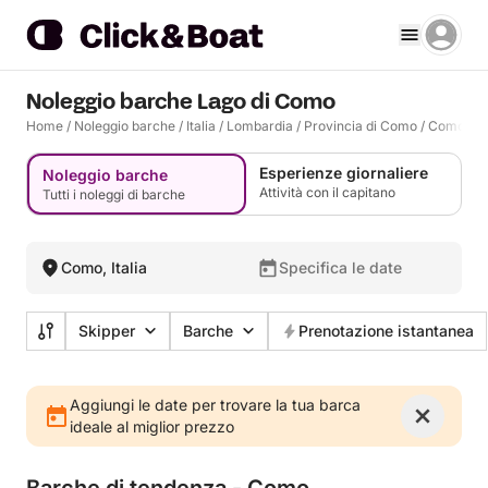
Noleggio barche Lago di Como
Home
/
Noleggio barche
/
Italia
/
Lombardia
/
Provincia di Como
/
Como
/
C
Esperienze giornaliere
Noleggio barche
Attività con il capitano
Tutti i noleggi di barche
Como, Italia
Specifica le date
Skipper
Barche
Prenotazione istantanea
Aggiungi le date per trovare la tua barca
ideale al miglior prezzo