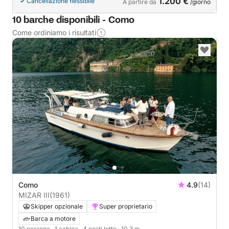
1.200 €
Cancellazione flessibile
A partire da
/giorno
10 barche disponibili - Como
Come ordiniamo i risultati
Como
4.9
(14)
MIZAR III
(1961)
Skipper opzionale
Super proprietario
Barca a motore
10 persone
· 1 cabina
· 4 posti letto
· 10.3 m