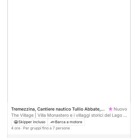
Tremezzina, Cantiere nautico Tullio Abbate,
Nuovo
Italy
The Village | Villa Monastero e i villaggi storici del Lago di
Como
Skipper incluso
Barca a motore
4 ore
· Per gruppi fino a 7 persone