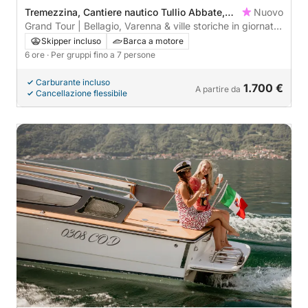
Tremezzina, Cantiere nautico Tullio Abbate,
Nuovo
Italy
Grand Tour | Bellagio, Varenna & ville storiche in giornata
completa
Skipper incluso
Barca a motore
6 ore
· Per gruppi fino a 7 persone
Carburante incluso
1.700 €
A partire da
Cancellazione flessibile