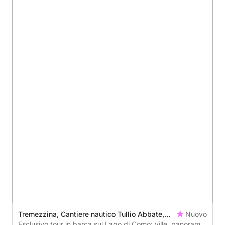
Tremezzina, Cantiere nautico Tullio Abbate,
Nuovo
Italy
Esclusivo tour in barca sul Lago di Como: ville, panorami