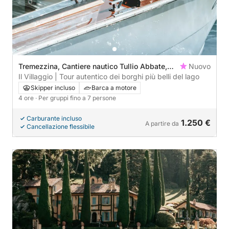
Tremezzina, Cantiere nautico Tullio Abbate,
Nuovo
Italy
Il Villaggio | Tour autentico dei borghi più belli del lago
Skipper incluso
Barca a motore
4 ore
· Per gruppi fino a 7 persone
Carburante incluso
1.250 €
A partire da
Cancellazione flessibile