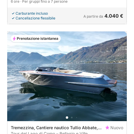
6 ore
· Per gruppi fino a 7 persone
Carburante incluso
4.040 €
A partire da
Cancellazione flessibile
Prenotazione istantanea
Tremezzina, Cantiere nautico Tullio Abbate,
Nuovo
Italy
Tour del Lago di Como – Bellagio e Ville