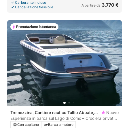
Carburante incluso
3.770 €
A partire da
Cancellazione flessibile
Prenotazione istantanea
Tremezzina, Cantiere nautico Tullio Abbate,
Nuovo
Italy
Esperienza in barca sul Lago di Como – Crociera privata
di alta qualità
Con capitano
Barca a motore