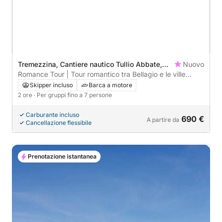
Tremezzina, Cantiere nautico Tullio Abbate,
Nuovo
Italy
Romance Tour | Tour romantico tra Bellagio e le ville
iconiche
Skipper incluso
Barca a motore
2 ore
· Per gruppi fino a 7 persone
Carburante incluso
690 €
A partire da
Cancellazione flessibile
Prenotazione istantanea