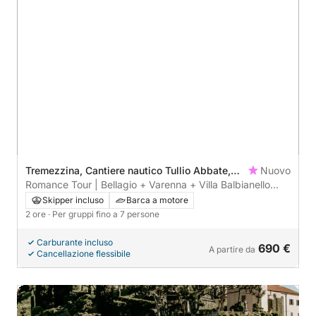
Tremezzina, Cantiere nautico Tullio Abbate,
Nuovo
Italy
Romance Tour | Bellagio + Varenna + Villa Balbianello
(007 Casino of Royale + Star Wars)
Skipper incluso
Barca a motore
2 ore
· Per gruppi fino a 7 persone
Carburante incluso
690 €
A partire da
Cancellazione flessibile