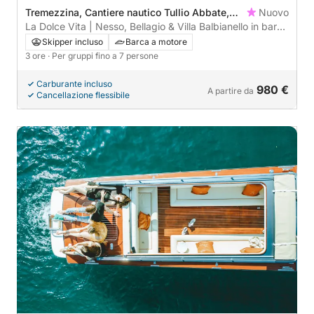
Tremezzina, Cantiere nautico Tullio Abbate,
Nuovo
Italy
La Dolce Vita | Nesso, Bellagio & Villa Balbianello in barca
privata
Skipper incluso
Barca a motore
3 ore
· Per gruppi fino a 7 persone
Carburante incluso
980 €
A partire da
Cancellazione flessibile