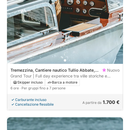
Tremezzina, Cantiere nautico Tullio Abbate,
Nuovo
Italy
Grand Tour | Full day experience tra ville storiche e
borghi iconici
Skipper incluso
Barca a motore
6 ore
· Per gruppi fino a 7 persone
Carburante incluso
1.700 €
A partire da
Cancellazione flessibile