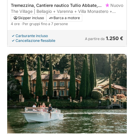
Tremezzina, Cantiere nautico Tullio Abbate,
Nuovo
Italy
The Village | Bellagio + Varenna + Villa Monastero +
Vicoli storici
Skipper incluso
Barca a motore
4 ore
· Per gruppi fino a 7 persone
Carburante incluso
1.250 €
A partire da
Cancellazione flessibile