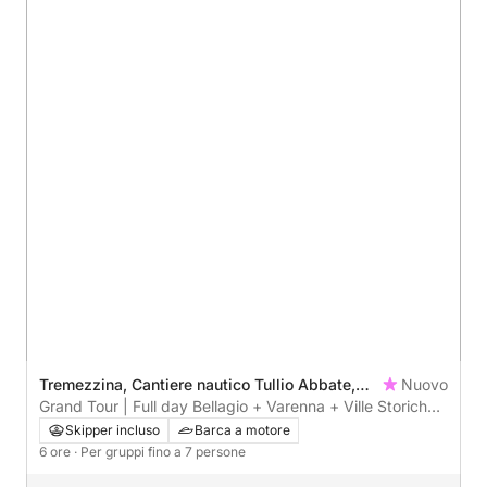
Tremezzina, Cantiere nautico Tullio Abbate,
Nuovo
Italy
Grand Tour | Full day Bellagio + Varenna + Ville Storiche
+ Clooney
Skipper incluso
Barca a motore
6 ore
· Per gruppi fino a 7 persone