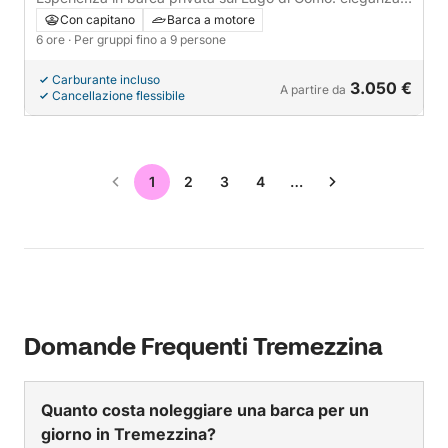
senza tempo.
Con capitano
Barca a motore
6 ore
· Per gruppi fino a 9 persone
Carburante incluso
3.050 €
A partire da
Cancellazione flessibile
1
2
3
4
…
Domande Frequenti Tremezzina
Quanto costa noleggiare una barca per un
giorno in Tremezzina?