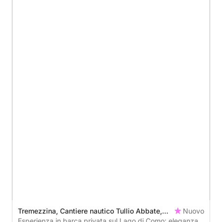
Tremezzina, Cantiere nautico Tullio Abbate,
Nuovo
Italy
Esperienza in barca privata sul Lago di Como: eleganza