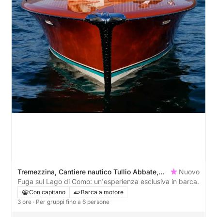
Tremezzina, Cantiere nautico Tullio Abbate,
Nuovo
Italy
Fuga sul Lago di Como: un'esperienza esclusiva in barca.
Con capitano
Barca a motore
3 ore
· Per gruppi fino a 6 persone