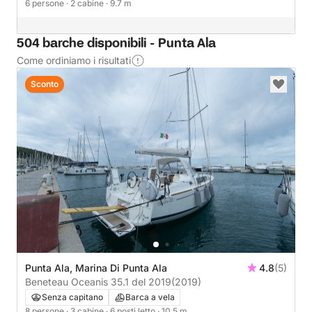
6 persone
· 2 cabine
· 9.7 m
504 barche disponibili - Punta Ala
Come ordiniamo i risultati
Sconto
Punta Ala, Marina Di Punta Ala
4.8
(5)
Beneteau Oceanis 35.1 del 2019
(2019)
Senza capitano
Barca a vela
8 persone
· 3 cabine
· 6 posti letto
· 10.5 m