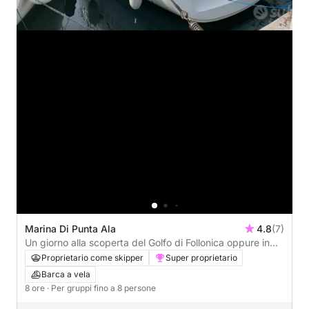
Marina Di Punta Ala
4.8
(7)
Un giorno alla scoperta del Golfo di Follonica oppure in
bagno all'Isola d'Elba : la vera Dolce Vita in barca a vela
Proprietario come skipper
Super proprietario
Barca a vela
8 ore
· Per gruppi fino a 8 persone