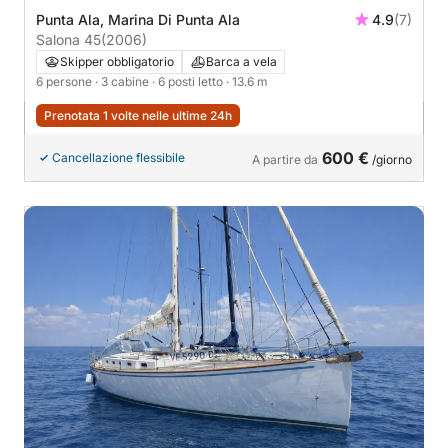
Punta Ala, Marina Di Punta Ala
4.9
(7)
Salona 45
(2006)
Skipper obbligatorio
Barca a vela
6 persone
· 3 cabine
· 6 posti letto
· 13.6 m
Prenotata 1 volte nelle ultime 24h
600 €
Cancellazione flessibile
A partire da
/giorno