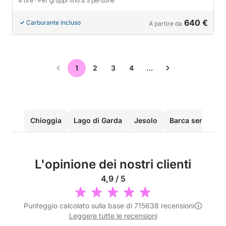
4 ore
· Per gruppi fino a 5 persone
640 €
Carburante incluso
A partire da
1
2
3
4
…
Chioggia
Lago di Garda
Jesolo
Barca senza pat
L'opinione dei nostri clienti
4,9 / 5
Punteggio calcolato sulla base di 715638 recensioni
Leggere tutte le recensioni