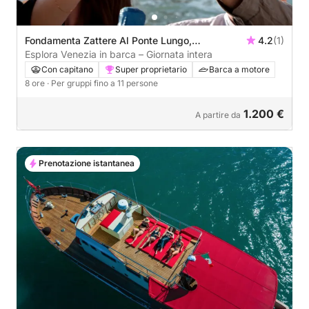
Fondamenta Zattere Al Ponte Lungo,
4.2
(1)
Dorsoduro, Venezia, Italia
Esplora Venezia in barca – Giornata intera
Con capitano
Super proprietario
Barca a motore
8 ore
· Per gruppi fino a 11 persone
1.200 €
A partire da
Prenotazione istantanea