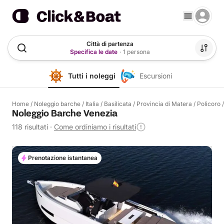
Città di partenza
Specifica le date
·
1 persona
Tutti i noleggi
Escursioni
Home
/
Noleggio barche
/
Italia
/
Basilicata
/
Provincia di Matera
/
Policoro
Noleggio Barche Venezia
118 risultati
·
Come ordiniamo i risultati
Prenotazione istantanea