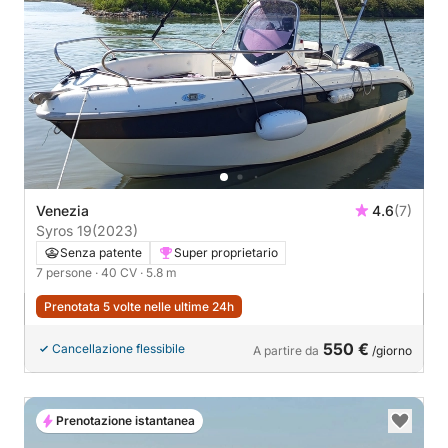
Venezia
4.6
(7)
Syros 19
(2023)
Senza patente
Super proprietario
7 persone
· 40 CV
· 5.8 m
Prenotata 5 volte nelle ultime 24h
550 €
Cancellazione flessibile
A partire da
/giorno
Prenotazione istantanea