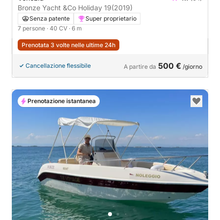
Bronze Yacht &Co Holiday 19
(2019)
Senza patente
Super proprietario
7 persone
· 40 CV
· 6 m
Prenotata 3 volte nelle ultime 24h
500 €
Cancellazione flessibile
A partire da
/giorno
Prenotazione istantanea