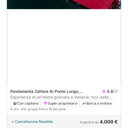
Fondamenta Zattere Al Ponte Lungo,
4.8
(1)
Dorsoduro, Venezia, Italia
Esperienza di un'intera giornata a Venezia: tour della
laguna e delle isole.
Con capitano
Super proprietario
Barca a motore
8 ore
· Per gruppi fino a 19 persone
4.000 €
Cancellazione flessibile
A partire da