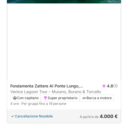
Fondamenta Zattere Al Ponte Lungo,
4.8
(1)
Dorsoduro, Venezia, Italia
Venice Lagoon Tour – Murano, Burano & Torcello
Con capitano
Super proprietario
Barca a motore
4 ore
· Per gruppi fino a 19 persone
4.000 €
Cancellazione flessibile
A partire da