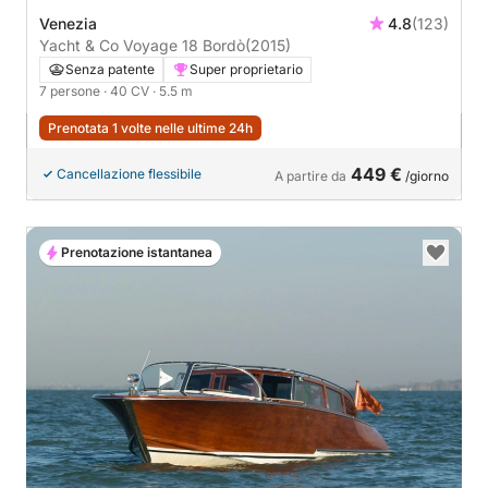
Venezia
4.8
(123)
Yacht & Co Voyage 18 Bordò
(2015)
Senza patente
Super proprietario
7 persone
· 40 CV
· 5.5 m
Prenotata 1 volte nelle ultime 24h
449 €
Cancellazione flessibile
A partire da
/giorno
Prenotazione istantanea