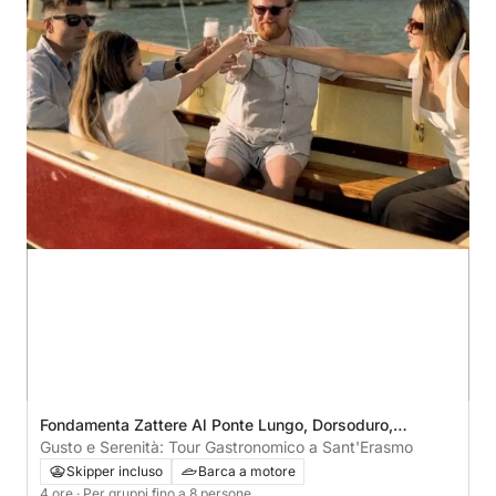
Fondamenta Zattere Al Ponte Lungo, Dorsoduro,
Venezia, Italia
Gusto e Serenità: Tour Gastronomico a Sant'Erasmo
Skipper incluso
Barca a motore
4 ore
· Per gruppi fino a 8 persone