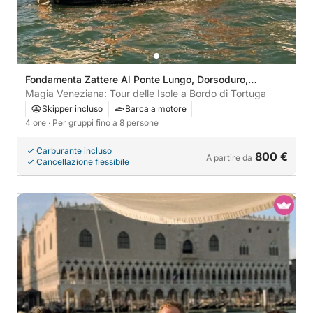
Fondamenta Zattere Al Ponte Lungo, Dorsoduro,
Venezia, Italia
Magia Veneziana: Tour delle Isole a Bordo di Tortuga
Skipper incluso
Barca a motore
4 ore
· Per gruppi fino a 8 persone
Carburante incluso
800 €
A partire da
Cancellazione flessibile