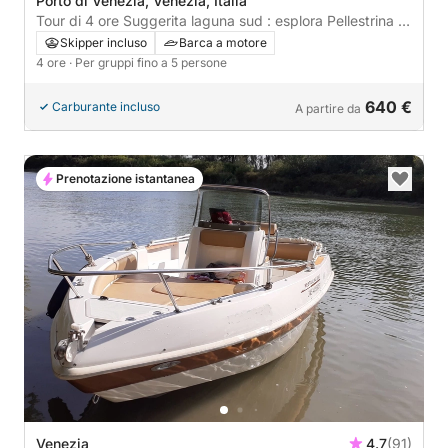
Porto di Venezia, Venezia, Italia
Tour di 4 ore Suggerita laguna sud : esplora Pellestrina e
Chioggia in barca
Skipper incluso
Barca a motore
4 ore
· Per gruppi fino a 5 persone
640 €
Carburante incluso
A partire da
Prenotazione istantanea
Venezia
4.7
(91)