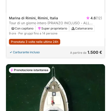
Marina di Rimini, Rimini, Italia
4.6
(12)
Tour di un giorno intero (PRANZO INCLUSO - ALL
INCLUSIVE): scopri la costa adriatica da Rimini al Parco
Con capitano
Super proprietario
Catamarano
Naturale del San Bartolo
9 ore
· Per gruppi fino a 14 persone
Prenotata 3 volte nelle ultime 24h
1.500 €
Carburante incluso
A partire da
Prenotazione istantanea