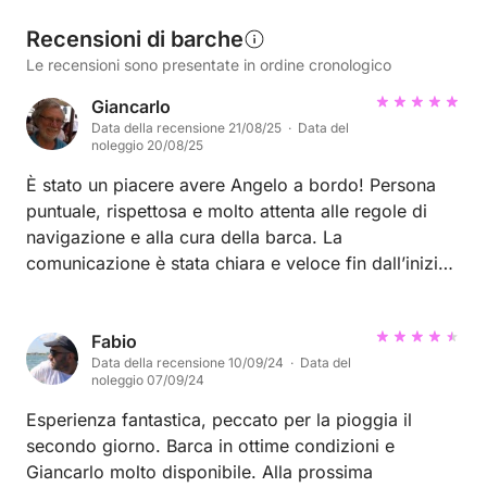
Recensioni di barche
Le recensioni sono presentate in ordine cronologico
Giancarlo
Data della recensione 21/08/25 · Data del
noleggio 20/08/25
È stato un piacere avere Angelo a bordo! Persona
puntuale, rispettosa e molto attenta alle regole di
navigazione e alla cura della barca. La
comunicazione è stata chiara e veloce fin dall’inizio,
rendendo l’organizzazione semplice e piacevole. La
barca è stata riconsegnata in ottime condizioni.
Sarei felice di ospitarlo nuovamente in futuro e lo
Fabio
Data della recensione 10/09/24 · Data del
consiglio vivamente a qualsiasi altro locatore.
noleggio 07/09/24
Esperienza fantastica, peccato per la pioggia il
secondo giorno. Barca in ottime condizioni e
Giancarlo molto disponibile. Alla prossima