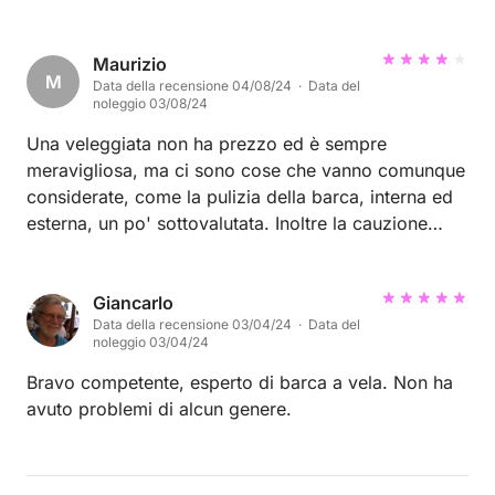
Maurizio
M
Data della recensione 04/08/24 · Data del
noleggio 03/08/24
Una veleggiata non ha prezzo ed è sempre
meravigliosa, ma ci sono cose che vanno comunque
considerate, come la pulizia della barca, interna ed
esterna, un po' sottovalutata. Inoltre la cauzione
andrebbe gestita meglio, evitando agli ospiti
l'impegno di girare con troppi contanti. Per finire,
l'ormeggio lungo il canale in una via trafficata, non è
Giancarlo
Data della recensione 03/04/24 · Data del
il massimo per il rumore e per la privacy. Cmq la
noleggio 03/04/24
disponibilità e l'attenzione di Andrea è stata davvero
apprezzata. Consiglio x uscite giornaliere.
Bravo competente, esperto di barca a vela. Non ha
avuto problemi di alcun genere.