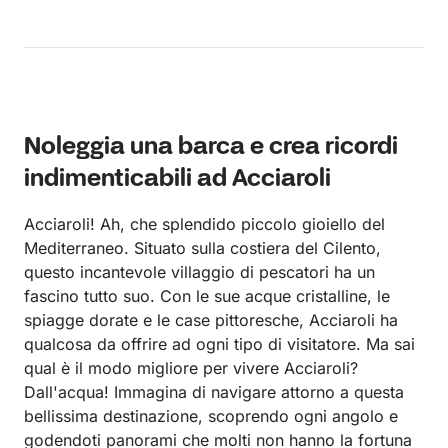
accomodanti, devo dire che la sua imbarcazione è
davvero bella e comoda, e le foto del sito non le
rendono giustizia... hanno reso una giornata un
ricordo indimenticabile per tutta la famiglia, grazie
Noleggia una barca e crea ricordi
indimenticabili ad Acciaroli
Acciaroli! Ah, che splendido piccolo gioiello del
Mediterraneo. Situato sulla costiera del Cilento,
questo incantevole villaggio di pescatori ha un
fascino tutto suo. Con le sue acque cristalline, le
spiagge dorate e le case pittoresche, Acciaroli ha
qualcosa da offrire ad ogni tipo di visitatore. Ma sai
qual è il modo migliore per vivere Acciaroli?
Dall'acqua! Immagina di navigare attorno a questa
bellissima destinazione, scoprendo ogni angolo e
godendoti panorami che molti non hanno la fortuna