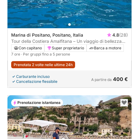
Marina di Positano, Positano, Italia
4.8
(28)
Tour della Costiera Amalfitana – Un viaggio di bellezza
ed eleganza
Con capitano
Super proprietario
Barca a motore
7 ore
· Per gruppi fino a 5 persone
Prenotata 2 volte nelle ultime 24h
Carburante incluso
400 €
A partire da
Cancellazione flessibile
Prenotazione istantanea