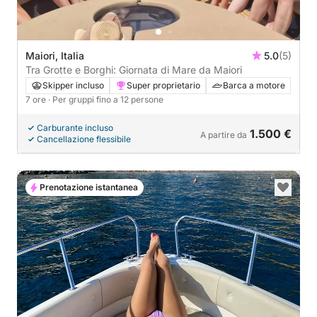
Maiori, Italia
5.0
(5)
Tra Grotte e Borghi: Giornata di Mare da Maiori
Skipper incluso
Super proprietario
Barca a motore
7 ore
· Per gruppi fino a 12 persone
Carburante incluso
1.500 €
A partire da
Cancellazione flessibile
Prenotazione istantanea