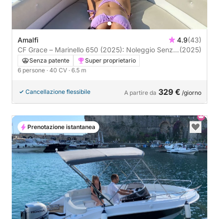
Amalfi
4.9
(43)
CF Grace – Marinello 650 (2025): Noleggio Senza
(2025)
Patente da Amalfi, Anche per Capri
Senza patente
Super proprietario
6 persone
· 40 CV
· 6.5 m
329 €
Cancellazione flessibile
A partire da
/giorno
Prenotazione istantanea