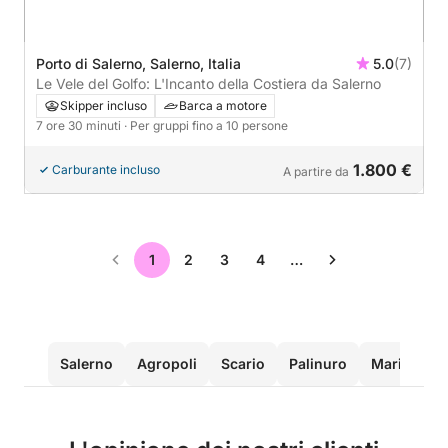
Porto di Salerno, Salerno, Italia
5.0
(7)
Le Vele del Golfo: L'Incanto della Costiera da Salerno
Skipper incluso
Barca a motore
7 ore 30 minuti
· Per gruppi fino a 10 persone
1.800 €
Carburante incluso
A partire da
1
2
3
4
…
Salerno
Agropoli
Scario
Palinuro
Marina di 