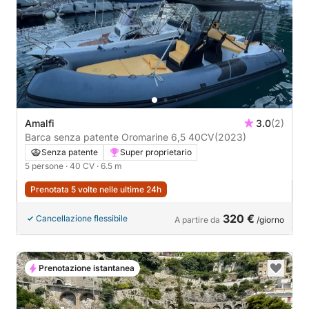
Amalfi
3.0
(2)
Barca senza patente Oromarine 6,5 40CV
(2023)
Senza patente
Super proprietario
5 persone
· 40 CV
· 6.5 m
Prenotata 5 volte nelle ultime 24h
320 €
Cancellazione flessibile
A partire da
/giorno
Prenotazione istantanea