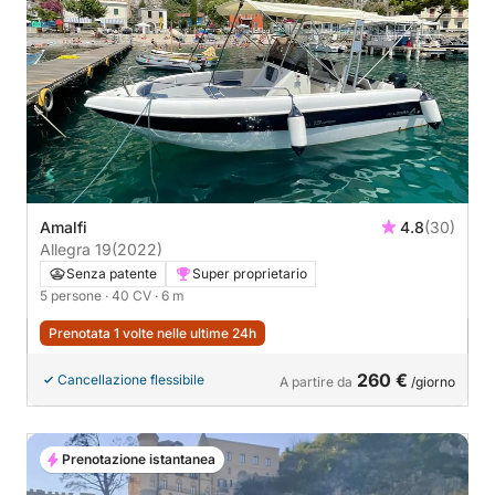
Amalfi
4.8
(30)
Allegra 19
(2022)
Senza patente
Super proprietario
5 persone
· 40 CV
· 6 m
Prenotata 1 volte nelle ultime 24h
260 €
Cancellazione flessibile
A partire da
/giorno
Prenotazione istantanea