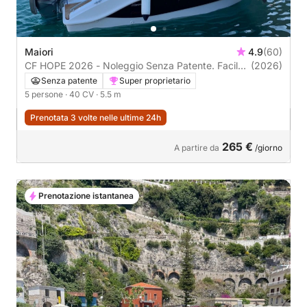
Maiori
4.9
(60)
CF HOPE 2026 - Noleggio Senza Patente. Facile,
(2026)
Divertente e Panoramico.Con tutti i confort
Senza patente
Super proprietario
5 persone
· 40 CV
· 5.5 m
Prenotata 3 volte nelle ultime 24h
265 €
A partire da
/giorno
Prenotazione istantanea