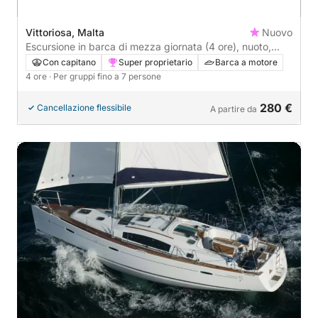
Vittoriosa, Malta
Nuovo
Escursione in barca di mezza giornata (4 ore), nuoto,
snorkeling e scoperta delle nostre splendide isole maltesi
Con capitano
Super proprietario
Barca a motore
🌞
4 ore
· Per gruppi fino a 7 persone
280 €
Cancellazione flessibile
A partire da