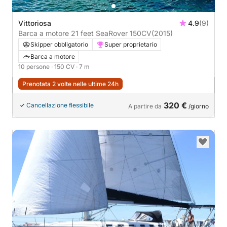
Vittoriosa
4.9
(9)
Barca a motore 21 feet SeaRover 150CV
(2015)
Skipper obbligatorio
Super proprietario
Barca a motore
10 persone
· 150 CV
· 7 m
Prenotata 2 volte nelle ultime 24h
320 €
Cancellazione flessibile
A partire da
/giorno