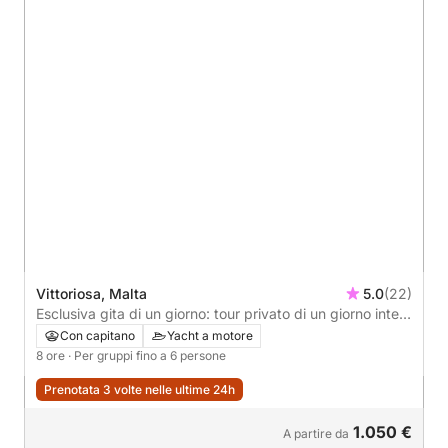
Vittoriosa, Malta
5.0
(22)
Esclusiva gita di un giorno: tour privato di un giorno intero
dal Grand Harbour a Comino, Gozo e alle isole di San
Con capitano
Yacht a motore
Paolo
8 ore
· Per gruppi fino a 6 persone
Prenotata 3 volte nelle ultime 24h
1.050 €
A partire da