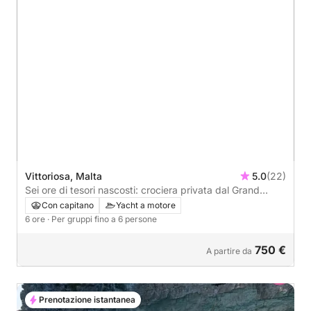
Vittoriosa, Malta
5.0
(22)
Sei ore di tesori nascosti: crociera privata dal Grand
Harbour alle isole di San Paolo, alla baia di Mellieha, a
Con capitano
Yacht a motore
nord di Malta, a Comino e a sud di Gozo
6 ore
· Per gruppi fino a 6 persone
750 €
A partire da
Prenotazione istantanea