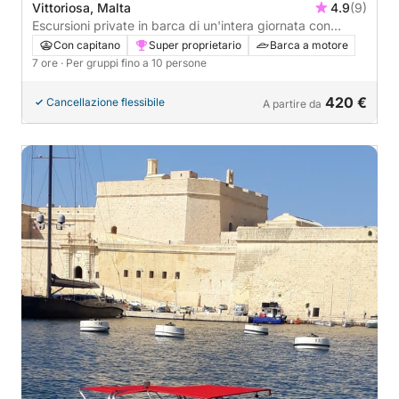
Vittoriosa, Malta
4.9
(9)
Escursioni private in barca di un'intera giornata con
partenza da 3 città (Cospicua), Sliema, Valletta, St
Con capitano
Super proprietario
Barca a motore
Julian's e altre ancora 😉
7 ore
· Per gruppi fino a 10 persone
420 €
Cancellazione flessibile
A partire da