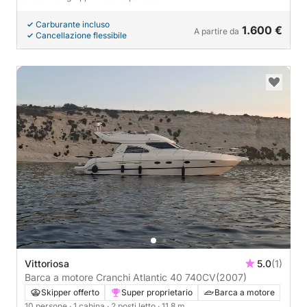
Carburante incluso
1.600 €
A partire da
Cancellazione flessibile
Vittoriosa
5.0
(1)
Barca a motore Cranchi Atlantic 40 740CV
(2007)
Skipper offerto
Super proprietario
Barca a motore
10 persone
· 1 cabina
· 2 posti letto
· 11.8 m