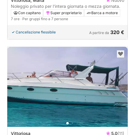
Vittoriosa, Malta
Nuovo
Noleggio privato per l'intera giornata o mezza giornata.
Con capitano
Super proprietario
Barca a motore
7 ore
· Per gruppi fino a 7 persone
320 €
Cancellazione flessibile
A partire da
Vittoriosa
5.0
(11)