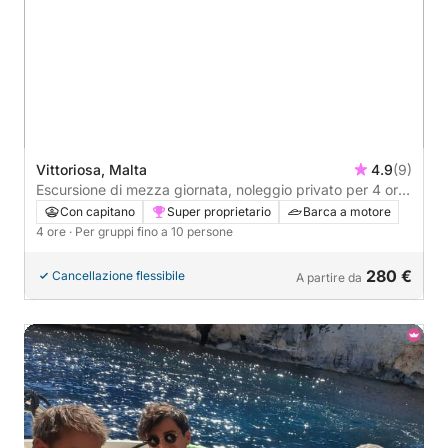
Vittoriosa, Malta
4.9
(9)
Escursione di mezza giornata, noleggio privato per 4 ore.
Esperienza indimenticabile, di giorno, pomeriggio o al
Con capitano
Super proprietario
Barca a motore
tramonto.
4 ore
· Per gruppi fino a 10 persone
280 €
Cancellazione flessibile
A partire da