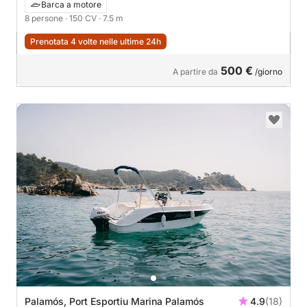
Barca a motore
8 persone
· 150 CV
· 7.5 m
Prenotata 4 volte nelle ultime 24h
500 €
A partire da
/giorno
Palamós, Port Esportiu Marina Palamós
4.9
(18)