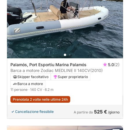
Palamós, Port Esportiu Marina Palamós
5.0
(2)
Barca a motore Zodiac MEDLINE II 140CV
(2010)
Skipper facoltativo
Super proprietario
Barca a motore
11 persone
· 140 CV
· 6.2 m
Prenotata 2 volte nelle ultime 24h
525 €
Cancellazione flessibile
A partire da
/giorno