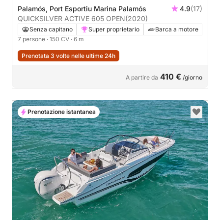
Palamós, Port Esportiu Marina Palamós
4.9
(17)
QUICKSILVER ACTIVE 605 OPEN
(2020)
Senza capitano
Super proprietario
Barca a motore
7 persone
· 150 CV
· 6 m
Prenotata 3 volte nelle ultime 24h
410 €
A partire da
/giorno
Prenotazione istantanea