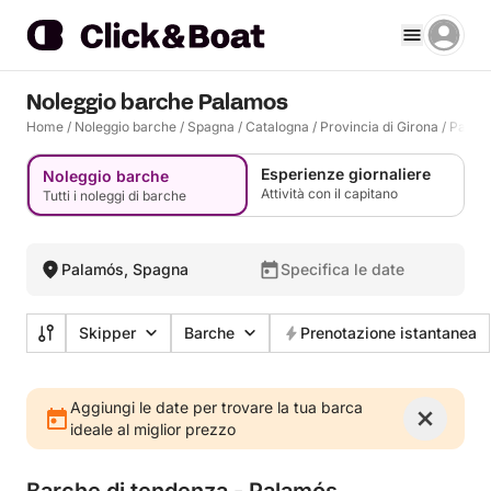
Noleggio barche Palamos
Home
/
Noleggio barche
/
Spagna
/
Catalogna
/
Provincia di Girona
/
Palam
Esperienze giornaliere
Noleggio barche
Attività con il capitano
Tutti i noleggi di barche
Palamós, Spagna
Specifica le date
Skipper
Barche
Prenotazione istantanea
Aggiungi le date per trovare la tua barca
ideale al miglior prezzo