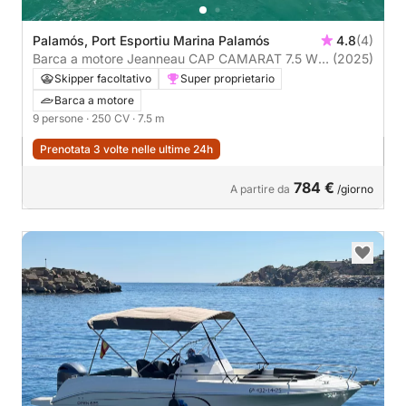
Palamós, Port Esportiu Marina Palamós
4.8
(4)
Barca a motore Jeanneau CAP CAMARAT 7.5 WA
(2025)
250CV
Skipper facoltativo
Super proprietario
Barca a motore
9 persone
· 250 CV
· 7.5 m
Prenotata 3 volte nelle ultime 24h
784 €
A partire da
/giorno