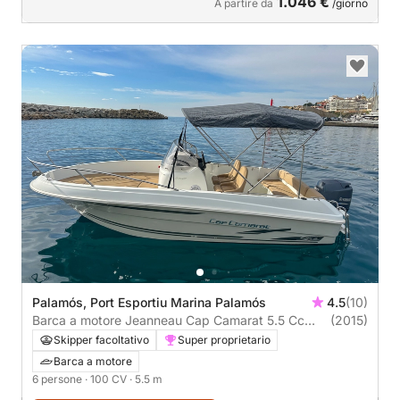
1.046 €
A partire da
/giorno
Palamós, Port Esportiu Marina Palamós
4.5
(10)
Barca a motore Jeanneau Cap Camarat 5.5 Cc
(2015)
CON LICENCIA 100CV
Skipper facoltativo
Super proprietario
Barca a motore
6 persone
· 100 CV
· 5.5 m