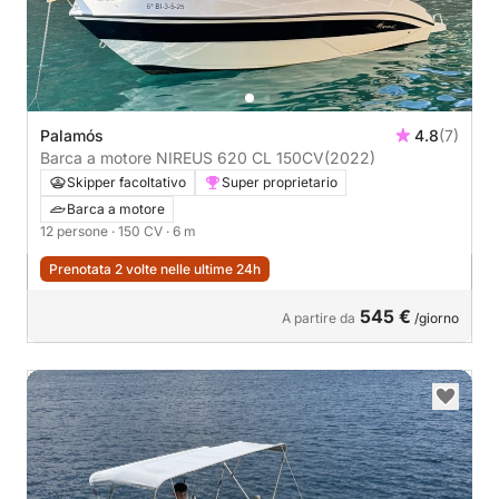
Palamós
4.8
(7)
Barca a motore NIREUS 620 CL 150CV
(2022)
Skipper facoltativo
Super proprietario
Barca a motore
12 persone
· 150 CV
· 6 m
Prenotata 2 volte nelle ultime 24h
545 €
A partire da
/giorno