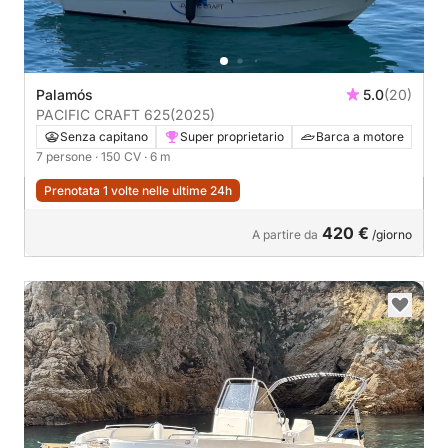
Palamós
5.0
(20)
PACIFIC CRAFT 625
(2025)
Senza capitano
Super proprietario
Barca a motore
7 persone
· 150 CV
· 6 m
Prenotata 1 volte nelle ultime 24h
420 €
A partire da
/giorno