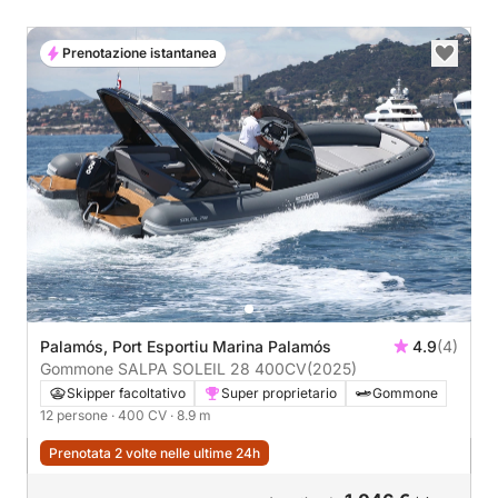
Prenotazione istantanea
Palamós, Port Esportiu Marina Palamós
4.9
(4)
Gommone SALPA SOLEIL 28 400CV
(2025)
Skipper facoltativo
Super proprietario
Gommone
12 persone
· 400 CV
· 8.9 m
Prenotata 2 volte nelle ultime 24h