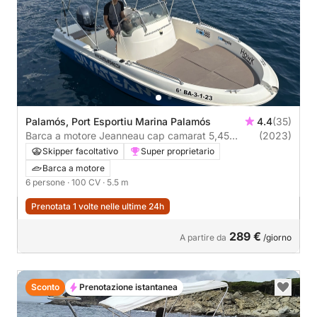
Palamós, Port Esportiu Marina Palamós
4.4
(35)
Barca a motore Jeanneau cap camarat 5,45
(2023)
100CV
Skipper facoltativo
Super proprietario
Barca a motore
6 persone
· 100 CV
· 5.5 m
Prenotata 1 volte nelle ultime 24h
289 €
A partire da
/giorno
Sconto
Prenotazione istantanea