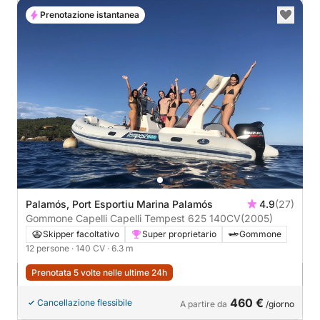
Prenotazione istantanea
Palamós, Port Esportiu Marina Palamós
4.9
(27)
Gommone Capelli Capelli Tempest 625 140CV
(2005)
Skipper facoltativo
Super proprietario
Gommone
12 persone
· 140 CV
· 6.3 m
Prenotata 5 volte nelle ultime 24h
460 €
Cancellazione flessibile
A partire da
/giorno