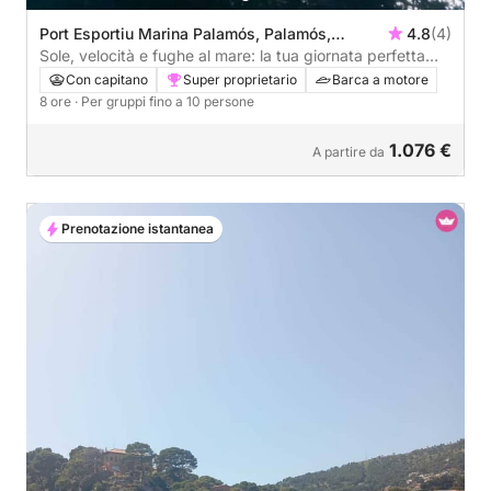
Port Esportiu Marina Palamós, Palamós,
4.8
(4)
Spagna
Sole, velocità e fughe al mare: la tua giornata perfetta
lungo la Costa Brava
Con capitano
Super proprietario
Barca a motore
8 ore
· Per gruppi fino a 10 persone
1.076 €
A partire da
Prenotazione istantanea