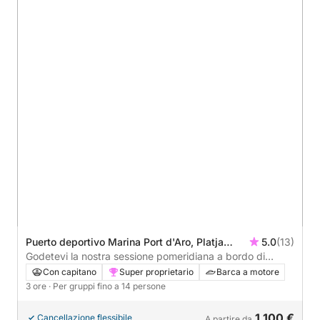
Puerto deportivo Marina Port d'Aro, Platja
5.0
(13)
d'Aro, Spagna
Godetevi la nostra sessione pomeridiana a bordo di
ANDROMEDA Apreamare 60, il nostro splendido yacht,
Con capitano
Super proprietario
Barca a motore
dalle 19:00 alle 22:00. Un assaggio della Costa Brava:
3 ore
· Per gruppi fino a 14 persone
nuotate, rilassatevi e lasciatevi conquistare dalla costa.
1.100 €
Cancellazione flessibile
A partire da