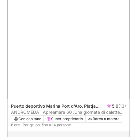
Puerto deportivo Marina Port d'Aro, Platja
5.0
(13)
d'Aro, Spagna
ANDROMEDA . Apreamare 60 .Una giornata di calette
nascoste, acque cristalline e lunghi momenti
Con capitano
Super proprietario
Barca a motore
mediterranei.
8 ore
· Per gruppi fino a 14 persone