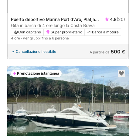
Puerto deportivo Marina Port d'Aro, Platja
4.8
(20)
d'Aro, Spagna
Gita in barca di 4 ore lungo la Costa Brava
Con capitano
Super proprietario
Barca a motore
4 ore
· Per gruppi fino a 6 persone
500 €
Cancellazione flessibile
A partire da
Prenotazione istantanea