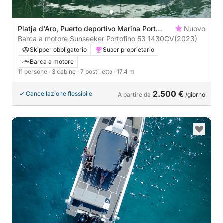
Platja d'Aro, Puerto deportivo Marina Port
Nuovo
d'Aro
Barca a motore Sunseeker Portofino 53 1430CV
(2023)
Skipper obbligatorio
Super proprietario
Barca a motore
11 persone
· 3 cabine
· 7 posti letto
· 17.4 m
2.500 €
Cancellazione flessibile
A partire da
/giorno