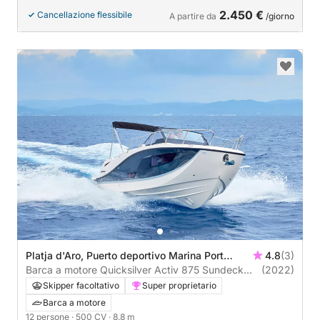
2.450 €
Cancellazione flessibile
A partire da
/giorno
Platja d'Aro, Puerto deportivo Marina Port
4.8
(3)
d'Aro
Barca a motore Quicksilver Activ 875 Sundeck
(2022)
500CV
Skipper facoltativo
Super proprietario
Barca a motore
12 persone
· 500 CV
· 8.8 m