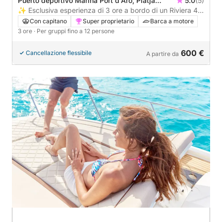
Puerto deportivo Marina Port d'Aro, Platja
5.0
(5)
d'Aro, Spagna
✨ Esclusiva esperienza di 3 ore a bordo di un Riviera 43
lungo la Costa Brava
Con capitano
Super proprietario
Barca a motore
3 ore
· Per gruppi fino a 12 persone
600 €
Cancellazione flessibile
A partire da