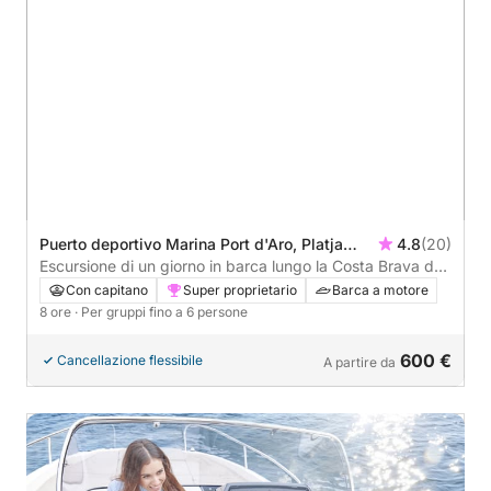
Puerto deportivo Marina Port d'Aro, Platja
4.8
(20)
d'Aro, Spagna
Escursione di un giorno in barca lungo la Costa Brava da
Platja d’Aro
Con capitano
Super proprietario
Barca a motore
8 ore
· Per gruppi fino a 6 persone
600 €
Cancellazione flessibile
A partire da