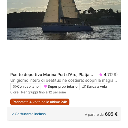
Puerto deportivo Marina Port d'Aro, Platja
4.7
(28)
d'Aro, Spagna
Un giorno intero di beatitudine costiera: scopri la magia
della Costa Brava
Con capitano
Super proprietario
Barca a vela
6 ore
· Per gruppi fino a 12 persone
Prenotata 4 volte nelle ultime 24h
695 €
Carburante incluso
A partire da