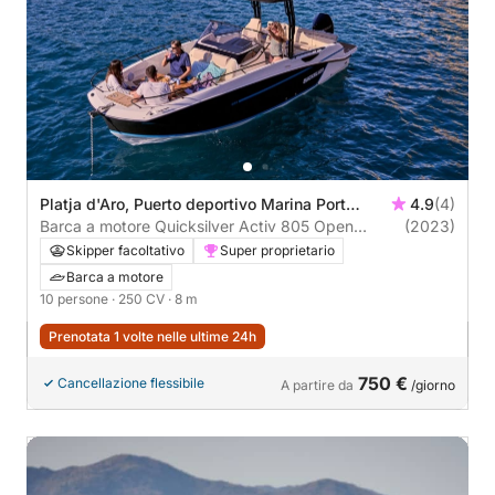
Platja d'Aro, Puerto deportivo Marina Port
4.9
(4)
d'Aro
Barca a motore Quicksilver Activ 805 Open
(2023)
250CV
Skipper facoltativo
Super proprietario
Barca a motore
10 persone
· 250 CV
· 8 m
Prenotata 1 volte nelle ultime 24h
750 €
Cancellazione flessibile
A partire da
/giorno