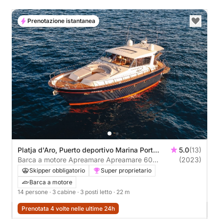
Prenotazione istantanea
Platja d'Aro, Puerto deportivo Marina Port
5.0
(13)
d'Aro
Barca a motore Apreamare Apreamare 60
(2023)
1800CV
Skipper obbligatorio
Super proprietario
Barca a motore
14 persone
· 3 cabine
· 3 posti letto
· 22 m
Prenotata 4 volte nelle ultime 24h