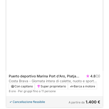
Puerto deportivo Marina Port d'Aro, Platja
4.8
(3)
d'Aro, Spagna
Costa Brava - Giornata intera di calette, nuoto e sport
acquatici
Con capitano
Super proprietario
Barca a motore
8 ore
· Per gruppi fino a 11 persone
1.400 €
Cancellazione flessibile
A partire da