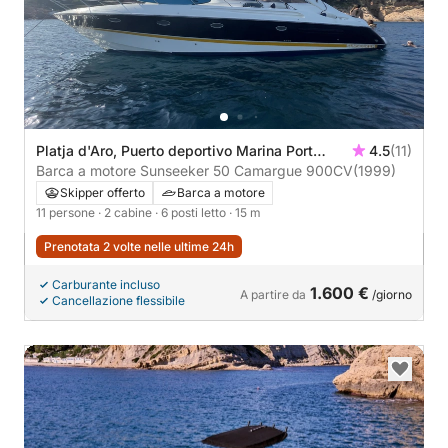
Platja d'Aro, Puerto deportivo Marina Port
4.5
(11)
d'Aro
Barca a motore Sunseeker 50 Camargue 900CV
(1999)
Skipper offerto
Barca a motore
11 persone
· 2 cabine
· 6 posti letto
· 15 m
Prenotata 2 volte nelle ultime 24h
Carburante incluso
1.600 €
A partire da
/giorno
Cancellazione flessibile