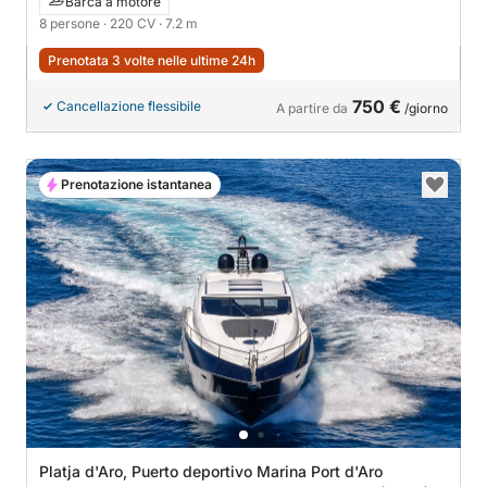
Barca a motore
8 persone
· 220 CV
· 7.2 m
Prenotata 3 volte nelle ultime 24h
750 €
Cancellazione flessibile
A partire da
/giorno
Prenotazione istantanea
Platja d'Aro, Puerto deportivo Marina Port d'Aro