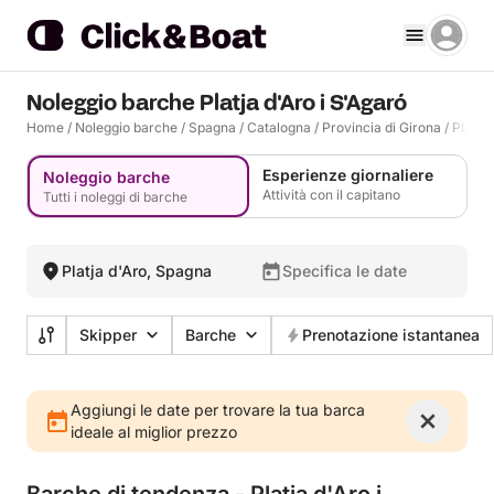
Noleggio barche Platja d'Aro i S'Agaró
Home
/
Noleggio barche
/
Spagna
/
Catalogna
/
Provincia di Girona
/
Platja 
Esperienze giornaliere
Noleggio barche
Attività con il capitano
Tutti i noleggi di barche
Platja d'Aro, Spagna
Specifica le date
Skipper
Barche
Prenotazione istantanea
Aggiungi le date per trovare la tua barca
ideale al miglior prezzo