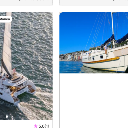
ntanea
5.0
(1)