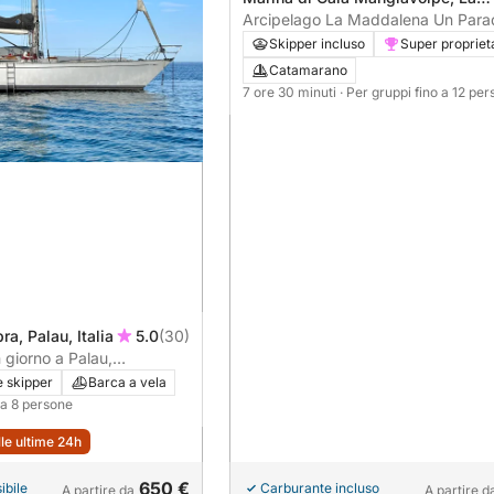
Maddalena, Italia
Arcipelago La Maddalena Un Parad
Sardegna
Skipper incluso
Super propriet
Catamarano
7 ore 30 minuti
· Per gruppi fino a 12 pe
a, Palau, Italia
5.0
(30)
n giorno a Palau,
lla Maddalena.
e skipper
Barca a vela
o a 8 persone
lle ultime 24h
650 €
ibile
Carburante incluso
A partire da
A partire d