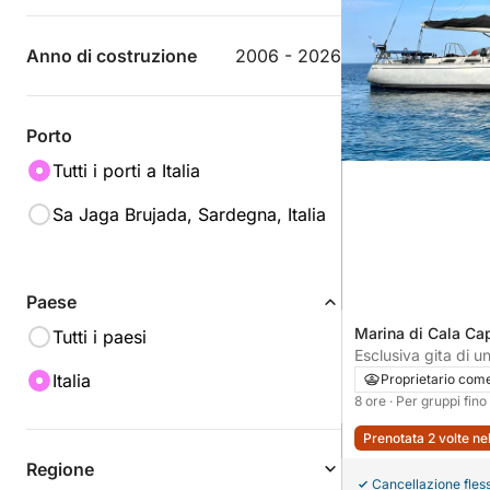
Anno di costruzione
2006 - 2026
Porto
Tutti i porti a Italia
Sa Jaga Brujada, Sardegna, Italia
Paese
Marina di Cala Capr
Tutti i paesi
Esclusiva gita di u
nell'arcipelago de
Italia
Proprietario com
8 ore
· Per gruppi fin
Prenotata 2 volte ne
Regione
Cancellazione fless