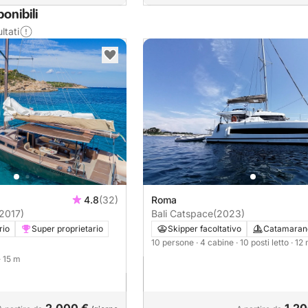
onibili
ltati
4.8
(32)
Roma
2017)
Bali Catspace
(2023)
rio
Super proprietario
Skipper facoltativo
Catamaran
10 persone
· 4 cabine
· 10 posti letto
· 12
· 15 m