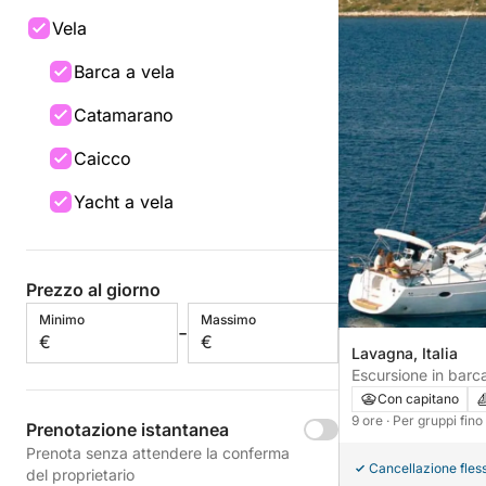
Vela
Barca a vela
Catamarano
Caicco
Yacht a vela
Prezzo al giorno
Minimo
Massimo
-
€
€
Lavagna, Italia
Escursione in barca
giornata alle Cinqu
Con capitano
degustazione di vin
9 ore
· Per gruppi fin
Prenotazione istantanea
Prenota senza attendere la conferma
Cancellazione fless
del proprietario