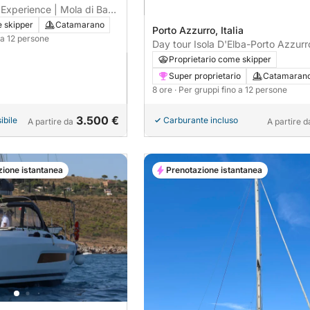
xperience | Mola di Bari
oli
e skipper
Catamarano
Porto Azzurro, Italia
o a 12 persone
Day tour Isola D'Elba-Porto Azzurr
Piombino
Proprietario come skipper
Super proprietario
Catamaran
8 ore
· Per gruppi fino a 12 persone
3.500 €
ibile
Carburante incluso
A partire da
A partire d
zione istantanea
Prenotazione istantanea