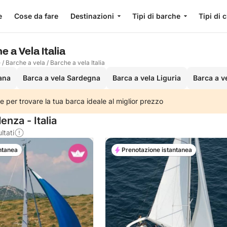
e
Cose da fare
Destinazioni
Tipi di barche
Tipi di 
e a Vela Italia
e
/
Barche a vela
/
Barche a vela Italia
ana
Barca a vela Sardegna
Barca a vela Liguria
Barca a ve
e per trovare la tua barca ideale al miglior prezzo
enza - Italia
ltati
ntanea
Prenotazione istantanea