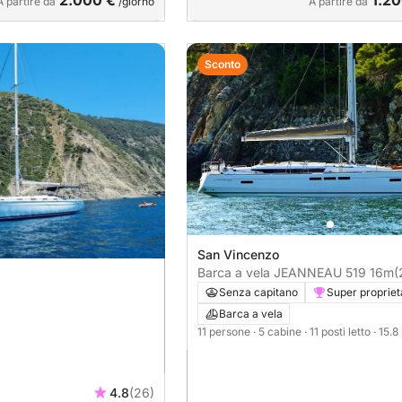
2.000 €
1.20
A partire da
/giorno
A partire da
Sconto
San Vincenzo
Barca a vela JEANNEAU 519 16m
(
Senza capitano
Super propriet
Barca a vela
11 persone
· 5 cabine
· 11 posti letto
· 15.8
4.8
(26)