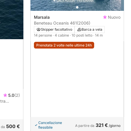
Marsala
Nuovo
Beneteau Oceanis 461
(2006)
Skipper facoltativo
Barca a vela
14 persone
· 4 cabine
· 10 posti letto
· 14 m
Prenotata 2 volte nelle ultime 24h
5.0
(2)
 tra
tivo e
Cancellazione
321 €
500 €
A partire da
/giorno
e da
flessibile