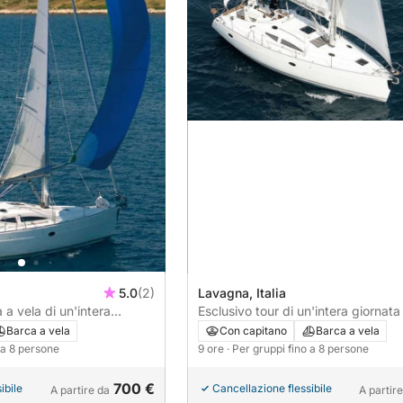
5.0
(2)
Lavagna, Italia
 a vela di un'intera
Esclusivo tour di un'intera giornata
e Terre con aperitivo e
Portofino e San Fruttuoso con aperi
Barca a vela
Con capitano
Barca a vela
i.
degustazione di vini.
o a 8 persone
9 ore
· Per gruppi fino a 8 persone
700 €
ibile
Cancellazione flessibile
A partire da
A partir