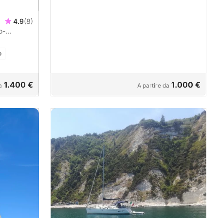
4.9
(8)
o-
o
1.400 €
1.000 €
a
A partire da