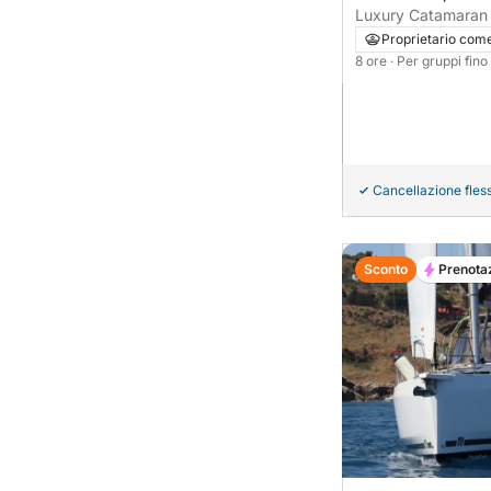
Luxury Catamaran E
Polignano e Monop
Proprietario com
8 ore
· Per gruppi fin
Cancellazione fless
Sconto
Prenota