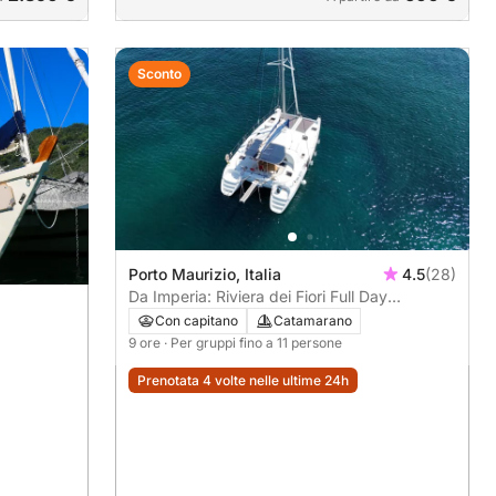
Sconto
Porto Maurizio, Italia
4.5
(28)
Da Imperia: Riviera dei Fiori Full Day
Experience
Con capitano
Catamarano
9 ore
· Per gruppi fino a 11 persone
Prenotata 4 volte nelle ultime 24h