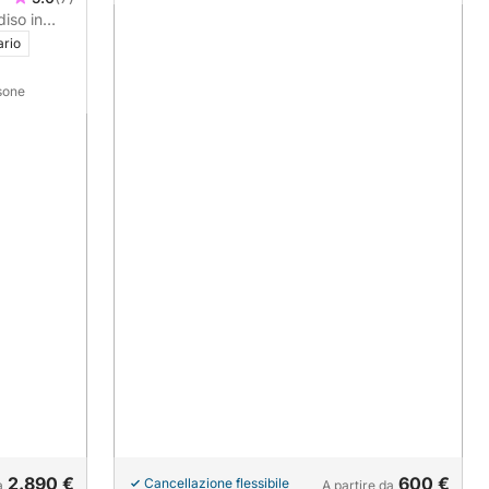
iso in
ario
rsone
2.890 €
600 €
Cancellazione flessibile
a
A partire da