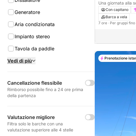
Dissalatore
Una giornata alla s
relax sulle rive del 
Con capitano
Generatore
Barca a vela
7 ore
· Per gruppi fin
Aria condizionata
Impianto stereo
Tavola da paddle
Prenotazione ista
Vedi di più
Cancellazione flessibile
Rimborso possibile fino a 24 ore prima
della partenza
Valutazione migliore
Filtra solo le barche con una
valutazione superiore alle 4 stelle