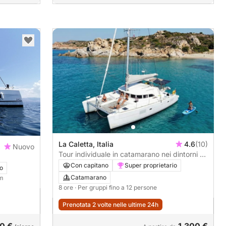
La Caletta, Italia
4.6
(10)
Nuovo
Tour individuale in catamarano nei dintorni di
La Caletta (vicino a Olbia)
Con capitano
Super proprietario
o
Catamarano
 m
8 ore
· Per gruppi fino a 12 persone
Prenotata 2 volte nelle ultime 24h