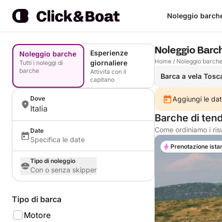
Noleggio barch
Noleggio Barch
Esperienze
Noleggio barche
Home
/
Noleggio barch
giornaliere
Tutti i noleggi di
barche
Attività con il
Barca a vela Tosc
capitano
Dove
Aggiungi le dat
Italia
Barche di tend
Come ordiniamo i risu
Date
Specifica le date
Prenotazione ista
Tipo di noleggio
Con o senza skipper
Tipo di barca
Motore