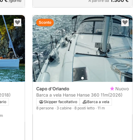
0 €
1.300 €
/giorno
A partire da
Sconto
Capo d'Orlando
Nuovo
2018)
Barca a vela Hanse Hanse 360 11m
(2026)
ario
Skipper facoltativo
Barca a vela
8 persone
· 3 cabine
· 8 posti letto
· 11 m
 m