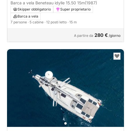
Barca a vela Beneteau idylle 15.50 15m
(1987)
Skipper obbligatorio
Super proprietario
Barca a vela
7 persone
· 5 cabine
· 12 posti letto
· 15 m
280 €
A partire da
/giorno