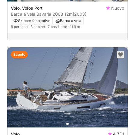
Volo, Volos Port
Nuovo
Barca a vela Bavaria 2003 12m
(2003)
Skipper facoltativo
Barca a vela
8 persone
· 3 cabine
· 7 posti letto
· 11.9 m
Sconto
Volo
4.7
(1)