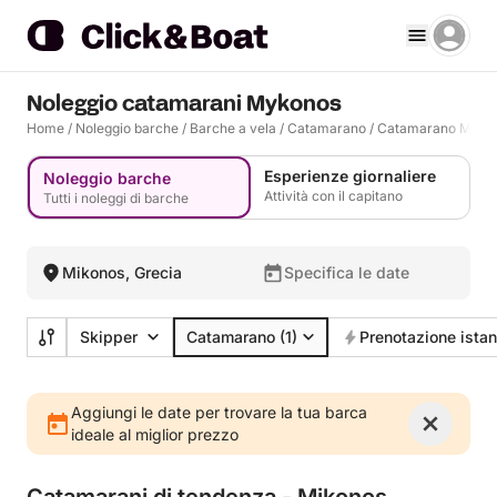
Noleggio catamarani Mykonos
Home
/
Noleggio barche
/
Barche a vela
/
Catamarano
/
Catamarano Myko
Esperienze giornaliere
Noleggio barche
Attività con il capitano
Tutti i noleggi di barche
Mikonos, Grecia
Specifica le date
Skipper
Catamarano
(1)
Prenotazione ista
Aggiungi le date per trovare la tua barca
ideale al miglior prezzo