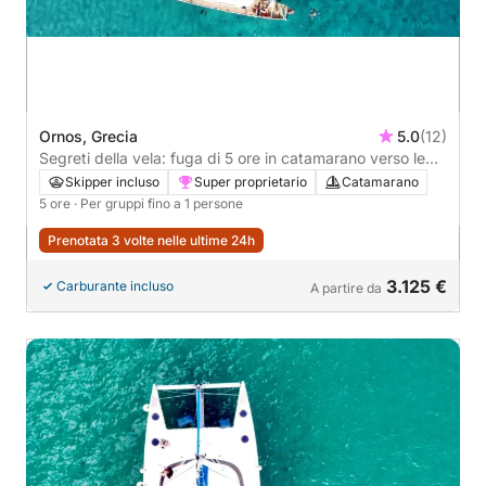
Ornos, Grecia
5.0
(12)
Segreti della vela: fuga di 5 ore in catamarano verso le
coste nascoste della Grecia
Skipper incluso
Super proprietario
Catamarano
5 ore
· Per gruppi fino a 1 persone
Prenotata 3 volte nelle ultime 24h
3.125 €
Carburante incluso
A partire da