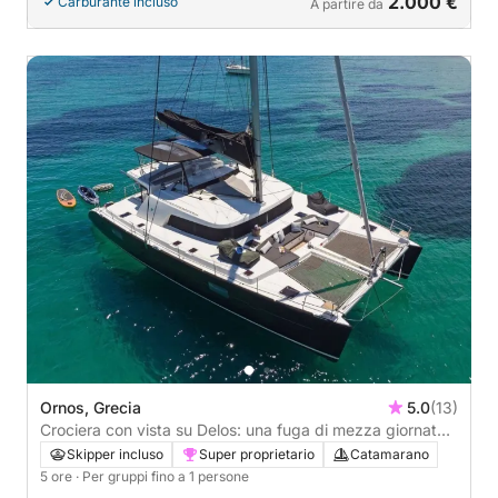
2.000 €
Carburante incluso
A partire da
Ornos, Grecia
5.0
(13)
Crociera con vista su Delos: una fuga di mezza giornata
nella storia e nelle acque tranquille
Skipper incluso
Super proprietario
Catamarano
5 ore
· Per gruppi fino a 1 persone