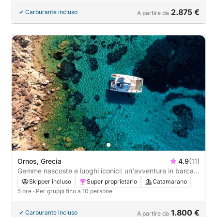
2.875 €
Carburante incluso
A partire da
Ornos, Grecia
4.9
(11)
Gemme nascoste e luoghi iconici: un'avventura in barca a
vela di 5 ore a Mykonos
Skipper incluso
Super proprietario
Catamarano
5 ore
· Per gruppi fino a 10 persone
1.800 €
Carburante incluso
A partire da