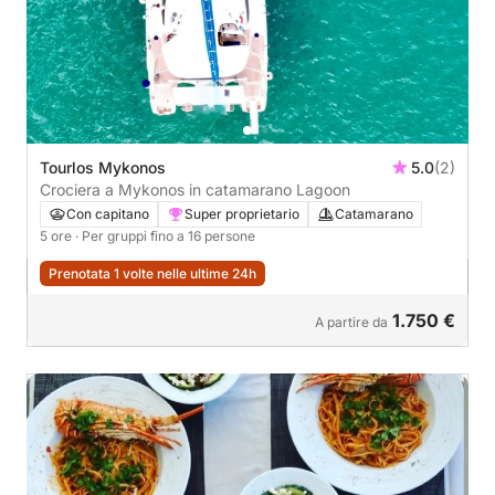
Tourlos Mykonos
5.0
(2)
Crociera a Mykonos in catamarano Lagoon
Con capitano
Super proprietario
Catamarano
5 ore
· Per gruppi fino a 16 persone
Prenotata 1 volte nelle ultime 24h
1.750 €
A partire da