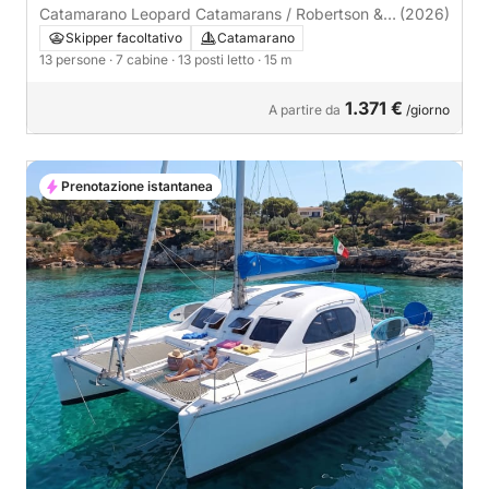
Catamarano Leopard Catamarans / Robertson &
(2026)
Caine Leopard 52 15m
Skipper facoltativo
Catamarano
13 persone
· 7 cabine
· 13 posti letto
· 15 m
1.371 €
A partire da
/giorno
Prenotazione istantanea