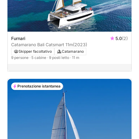
Furnari
5.0
(2)
Catamarano Bali Catsmart 11m
(2023)
Skipper facoltativo
Catamarano
9 persone
· 5 cabine
· 9 posti letto
· 11 m
Prenotazione istantanea