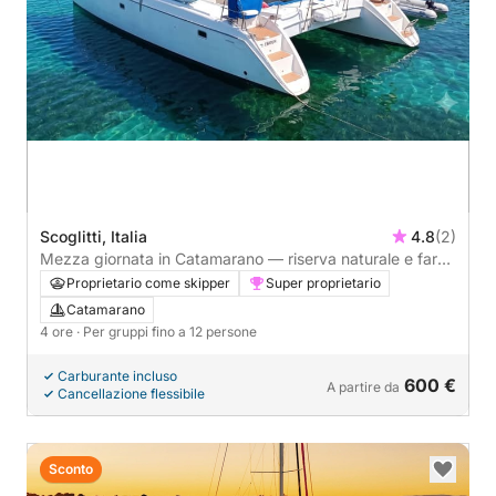
Scoglitti, Italia
4.8
(2)
Mezza giornata in Catamarano — riserva naturale e faro
di Montalbano
Proprietario come skipper
Super proprietario
Catamarano
4 ore
· Per gruppi fino a 12 persone
Carburante incluso
600 €
A partire da
Cancellazione flessibile
Sconto